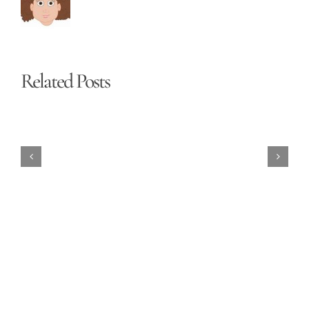
Related Posts