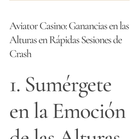
Aviator Casino: Ganancias en las
Alturas en Rápidas Sesiones de
Crash
1. Sumérgete
en la Emoción
de las Alturas