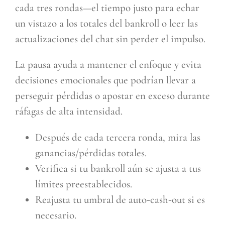
cada tres rondas—el tiempo justo para echar
un vistazo a los totales del bankroll o leer las
actualizaciones del chat sin perder el impulso.
La pausa ayuda a mantener el enfoque y evita
decisiones emocionales que podrían llevar a
perseguir pérdidas o apostar en exceso durante
ráfagas de alta intensidad.
Después de cada tercera ronda, mira las
ganancias/pérdidas totales.
Verifica si tu bankroll aún se ajusta a tus
límites preestablecidos.
Reajusta tu umbral de auto‑cash‑out si es
necesario.