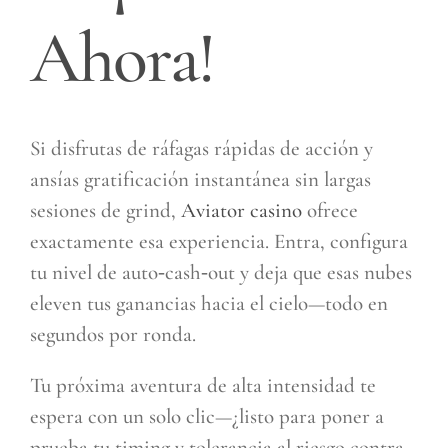
Ahora!
Si disfrutas de ráfagas rápidas de acción y
ansías gratificación instantánea sin largas
sesiones de grind,
Aviator casino
ofrece
exactamente esa experiencia. Entra, configura
tu nivel de auto‑cash‑out y deja que esas nubes
eleven tus ganancias hacia el cielo—todo en
segundos por ronda.
Tu próxima aventura de alta intensidad te
espera con un solo clic—¿listo para poner a
prueba tu timing y tolerancia al riesgo contra