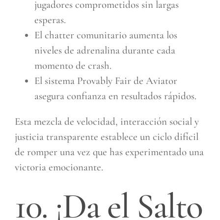
jugadores comprometidos sin largas
esperas.
El chatter comunitario aumenta los
niveles de adrenalina durante cada
momento de crash.
El sistema Provably Fair de Aviator
asegura confianza en resultados rápidos.
Esta mezcla de velocidad, interacción social y
justicia transparente establece un ciclo difícil
de romper una vez que has experimentado una
victoria emocionante.
10. ¡Da el Salto