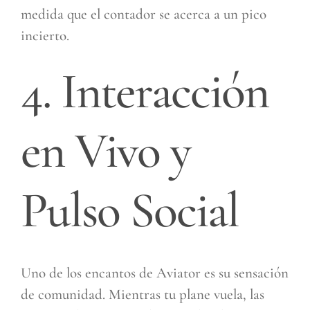
medida que el contador se acerca a un pico
incierto.
4. Interacción
en Vivo y
Pulso Social
Uno de los encantos de Aviator es su sensación
de comunidad. Mientras tu plane vuela, las