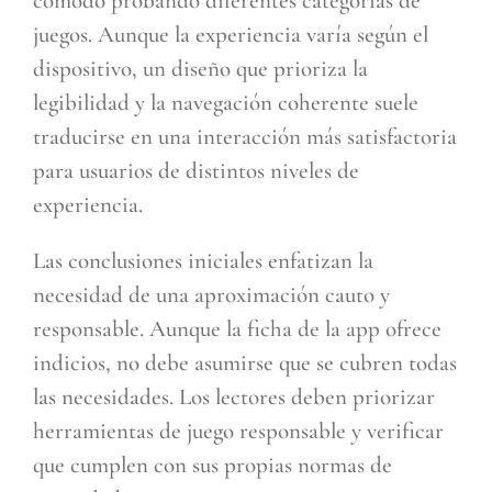
cómodo probando diferentes categorías de
juegos. Aunque la experiencia varía según el
dispositivo, un diseño que prioriza la
legibilidad y la navegación coherente suele
traducirse en una interacción más satisfactoria
para usuarios de distintos niveles de
experiencia.
Las conclusiones iniciales enfatizan la
necesidad de una aproximación cauto y
responsable. Aunque la ficha de la app ofrece
indicios, no debe asumirse que se cubren todas
las necesidades. Los lectores deben priorizar
herramientas de juego responsable y verificar
que cumplen con sus propias normas de