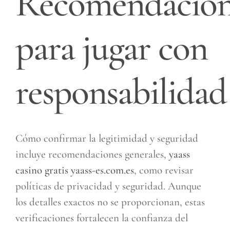
Recomendacion
para jugar con
responsabilidad
Cómo confirmar la legitimidad y seguridad
incluye recomendaciones generales,
yaass
casino gratis yaass-es.com.es
, como revisar
políticas de privacidad y seguridad. Aunque
los detalles exactos no se proporcionan, estas
verificaciones fortalecen la confianza del