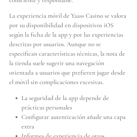
consciente y responsable.
La experiencia móvil de Yaass Casino se valora
por su disponibilidad en dispositivos iOS
según la ficha de la app y por las experiencias
descritas por usuarios. Aunque no se
especifican características técnicas, la nota de
la tienda suele sugerir una navegación
orientada a usuarios que prefieren jugar desde
el móvil sin complicaciones excesivas.
La seguridad de la app depende de
prácticas personales
Configurar autenticación añade una capa
extra
Informes de experiencia de otros