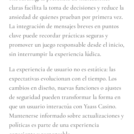
claras facilita la toma de decisiones y reduce la
ansiedad de quienes prueban por primera vez.
La integración de mensajes breves en puntos
clave puede recordar prácticas seguras y
promover un juego responsable desde el inicio,
sin interrumpir la experiencia lúdica.
La experiencia de usuario no es estática: las
expectativas evolucionan con el tiempo. Los
cambios en diseño, nuevas funciones o ajustes
de seguridad pueden transformar la forma en
que un usuario interactúa con Yaass Casino.
Mantenerse informado sobre actualizaciones y
políticas es parte de una experiencia