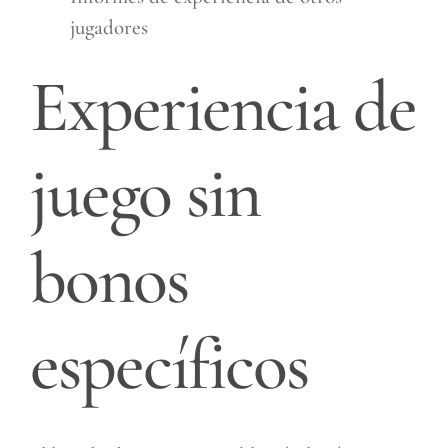
jugadores
Experiencia de
juego sin
bonos
específicos