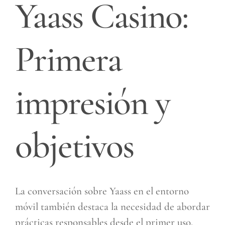
Yaass Casino:
Primera
impresión y
objetivos
La conversación sobre Yaass en el entorno
móvil también destaca la necesidad de abordar
prácticas responsables desde el primer uso.