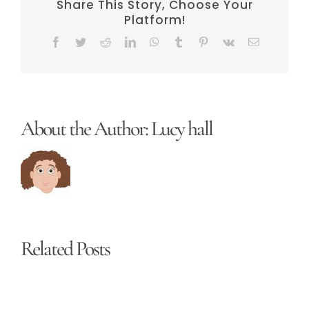
Share This Story, Choose Your
Platform!
Facebook
Twitter
Reddit
LinkedIn
WhatsApp
Tumblr
Pinterest
Vk
Email
About the Author:
Lucy hall
Related Posts