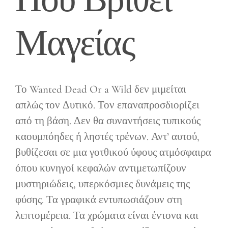
Μαγείας
Το Wanted Dead Or a Wild δεν μιμείται
απλώς τον Δυτικό. Τον επαναπροσδιορίζει
από τη βάση. Δεν θα συναντήσεις τυπικούς
καουμπόηδες ή ληστές τρένων. Αντ’ αυτού,
βυθίζεσαι σε μια γοτθικού ύφους ατμόσφαιρα
όπου κυνηγοί κεφαλών αντιμετωπίζουν
μυστηριώδεις, υπερκόσμιες δυνάμεις της
φύσης. Τα γραφικά εντυπωσιάζουν στη
λεπτομέρεια. Τα χρώματα είναι έντονα και