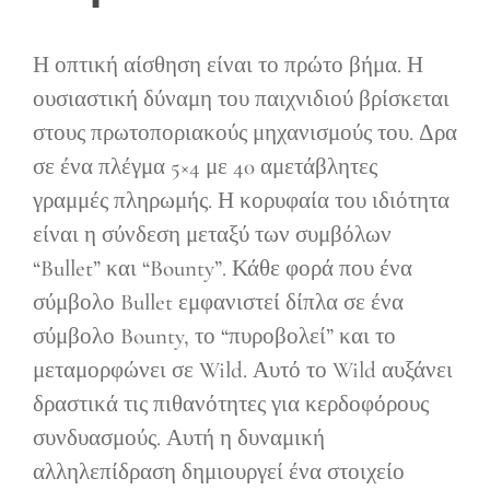
Η οπτική αίσθηση είναι το πρώτο βήμα. Η
ουσιαστική δύναμη του παιχνιδιού βρίσκεται
στους πρωτοποριακούς μηχανισμούς του. Δρα
σε ένα πλέγμα 5×4 με 40 αμετάβλητες
γραμμές πληρωμής. Η κορυφαία του ιδιότητα
είναι η σύνδεση μεταξύ των συμβόλων
“Bullet” και “Bounty”. Κάθε φορά που ένα
σύμβολο Bullet εμφανιστεί δίπλα σε ένα
σύμβολο Bounty, το “πυροβολεί” και το
μεταμορφώνει σε Wild. Αυτό το Wild αυξάνει
δραστικά τις πιθανότητες για κερδοφόρους
συνδυασμούς. Αυτή η δυναμική
αλληλεπίδραση δημιουργεί ένα στοιχείο