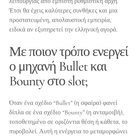
λειτουργίας από έμπιστη ρυθμιστική αρχή.
Έτσι θα έχεις καλύτερες συνθήκες και μια
προστατευμένη, απολαυστική εμπειρία,
ειδικά αν εξυπηρετεί την ελληνική αγορά.
Με ποιον τρόπο ενεργεί
ο μηχανή Bullet και
Bounty στο slot;
Όταν ένα σχέδιο “Bullet” (η σφαίρα) φανεί
δίπλα σε ένα σχέδιο “Bounty” (η ανταμοιβή),
τοποθετημένο σε οριζόντια θέση ή κάθετα, το
πυροβολεί. Αυτή η ενέργεια το μεταμορφώνει