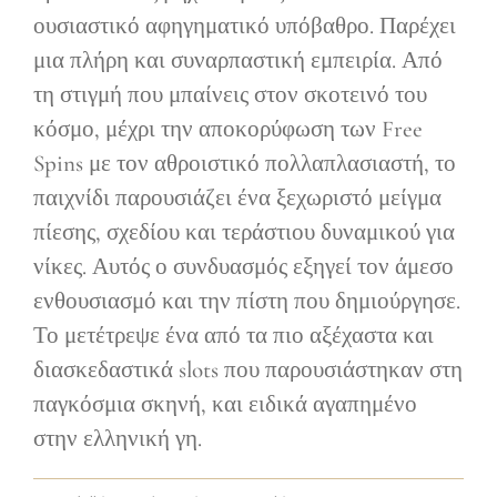
ουσιαστικό αφηγηματικό υπόβαθρο. Παρέχει
μια πλήρη και συναρπαστική εμπειρία. Από
τη στιγμή που μπαίνεις στον σκοτεινό του
κόσμο, μέχρι την αποκορύφωση των Free
Spins με τον αθροιστικό πολλαπλασιαστή, το
παιχνίδι παρουσιάζει ένα ξεχωριστό μείγμα
πίεσης, σχεδίου και τεράστιου δυναμικού για
νίκες. Αυτός ο συνδυασμός εξηγεί τον άμεσο
ενθουσιασμό και την πίστη που δημιούργησε.
Το μετέτρεψε ένα από τα πιο αξέχαστα και
διασκεδαστικά slots που παρουσιάστηκαν στη
παγκόσμια σκηνή, και ειδικά αγαπημένο
στην ελληνική γη.