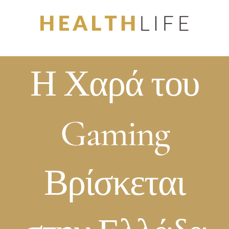
Skip
to
content
Η Χαρά του
Gaming
Βρίσκεται