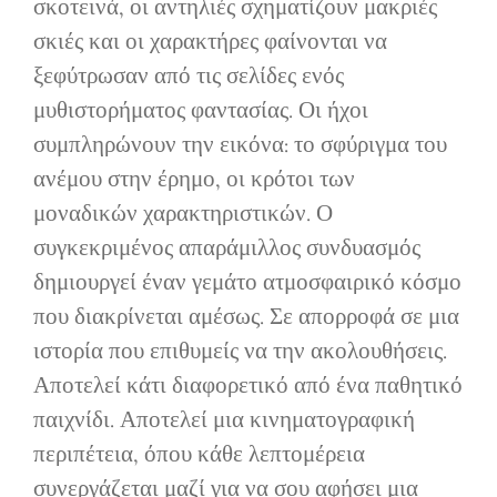
σκοτεινά, οι αντηλιές σχηματίζουν μακριές
σκιές και οι χαρακτήρες φαίνονται να
ξεφύτρωσαν από τις σελίδες ενός
μυθιστορήματος φαντασίας. Οι ήχοι
συμπληρώνουν την εικόνα: το σφύριγμα του
ανέμου στην έρημο, οι κρότοι των
μοναδικών χαρακτηριστικών. Ο
συγκεκριμένος απαράμιλλος συνδυασμός
δημιουργεί έναν γεμάτο ατμοσφαιρικό κόσμο
που διακρίνεται αμέσως. Σε απορροφά σε μια
ιστορία που επιθυμείς να την ακολουθήσεις.
Αποτελεί κάτι διαφορετικό από ένα παθητικό
παιχνίδι. Αποτελεί μια κινηματογραφική
περιπέτεια, όπου κάθε λεπτομέρεια
συνεργάζεται μαζί για να σου αφήσει μια