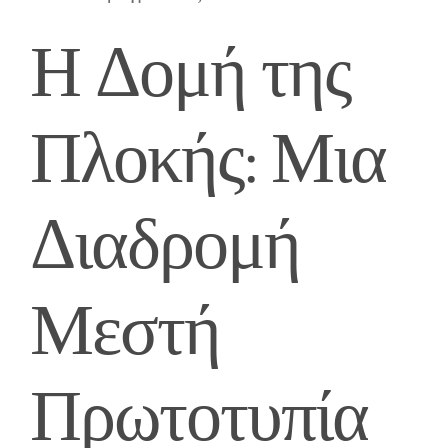
Η Δομή της
Πλοκής: Μια
Διαδρομή
Μεστή
Πρωτοτυπία