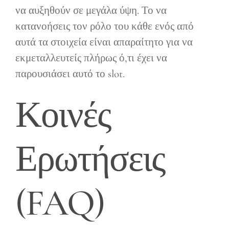
να αυξηθούν σε μεγάλα ύψη. Το να
κατανοήσεις τον ρόλο του κάθε ενός από
αυτά τα στοιχεία είναι απαραίτητο για να
εκμεταλλευτείς πλήρως ό,τι έχει να
παρουσιάσει αυτό το slot.
Κοινές
Ερωτήσεις
(FAQ)