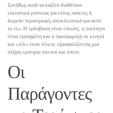
Συνήθως αυτά τα καζίνο διαθέτουν
ελκυστικά μπόνους για νέους παίκτες ή
δωρεάν περιστροφές αποκλειστικά για αυτό
το slot. Η πρόσβαση είναι εύκολη, η ποιότητα
είναι εγγυημένη και η προσαρμογή σε κινητά
και tablet είναι τέλεια, εξασφαλίζοντας μια
πλήρη εμπειρία παντού και όποτε.
Οι
Παράγοντες