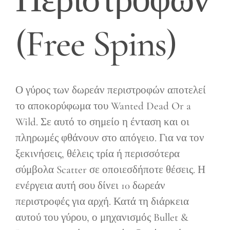
(Free Spins)
Ο γύρος των δωρεάν περιστροφών αποτελεί
το αποκορύφωμα του Wanted Dead Or a
Wild. Σε αυτό το σημείο η ένταση και οι
πληρωμές φθάνουν στο απόγειο. Για να τον
ξεκινήσεις, θέλεις τρία ή περισσότερα
σύμβολα Scatter σε οποιεσδήποτε θέσεις. Η
ενέργεια αυτή σου δίνει 10 δωρεάν
περιστροφές για αρχή. Κατά τη διάρκεια
αυτού του γύρου, ο μηχανισμός Bullet &