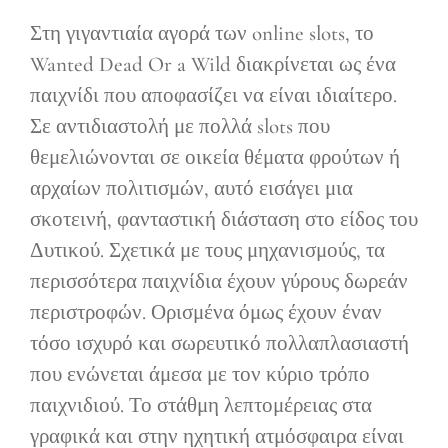
Στη γιγαντιαία αγορά των online slots, το
Wanted Dead Or a Wild διακρίνεται ως ένα
παιχνίδι που αποφασίζει να είναι ιδιαίτερο.
Σε αντιδιαστολή με πολλά slots που
θεμελιώνονται σε οικεία θέματα φρούτων ή
αρχαίων πολιτισμών, αυτό εισάγει μια
σκοτεινή, φανταστική διάσταση στο είδος του
Δυτικού. Σχετικά με τους μηχανισμούς, τα
περισσότερα παιχνίδια έχουν γύρους δωρεάν
περιστροφών. Ορισμένα όμως έχουν έναν
τόσο ισχυρό και σωρευτικό πολλαπλασιαστή
που ενώνεται άμεσα με τον κύριο τρόπο
παιχνιδιού. Το στάθμη λεπτομέρειας στα
γραφικά και στην ηχητική ατμόσφαιρα είναι