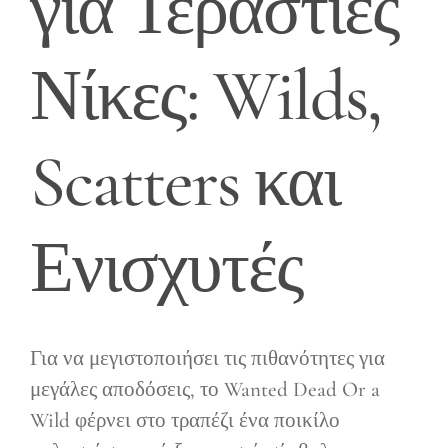
για Τεράστιες
Νίκες: Wilds,
Scatters και
Ενισχυτές
Για να μεγιστοποιήσει τις πιθανότητες για
μεγάλες αποδόσεις, το Wanted Dead Or a
Wild φέρνει στο τραπέζι ένα ποικίλο