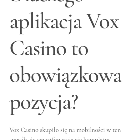
aplikacja Vox
Casino to
obowiązkowa
pozycja?
Vox Casino skupiło się na mobilności w ten
sposób, że smartfon staje się kompletną