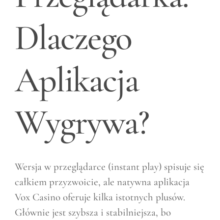
Dlaczego
Aplikacja
Wygrywa?
Wersja w przeglądarce (instant play) spisuje się
całkiem przyzwoicie, ale natywna aplikacja
Vox Casino oferuje kilka istotnych plusów.
Głównie jest szybsza i stabilniejsza, bo