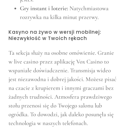
Gry instant i loterie:
Natychmiastowa
rozrywka na kilka minut przerwy.
Kasyno na żywo w wersji mobilnej:
Niezwykłość w Twoich rękach
Ta sekcja służy na osobne omówienie. Granie
w live casino przez aplikację Vox Casino to
wspaniałe doświadczenie. Transmisja wideo
jest niezawodna i dobrej jakości. Możesz pisać
na czacie z krupierem i innymi graczami bez
żadnych trudności. Atmosfera prawdziwego
stołu przenosi się do Twojego salonu lub
ogródka. To dowodzi, jak daleko posunęła się
technologia w naszych telefonach.