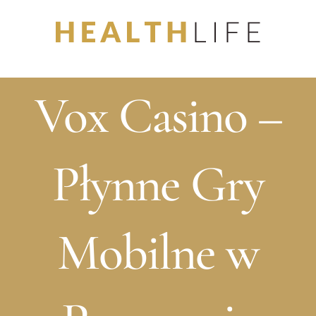
Skip
to
content
Vox Casino –
Płynne Gry
Mobilne w