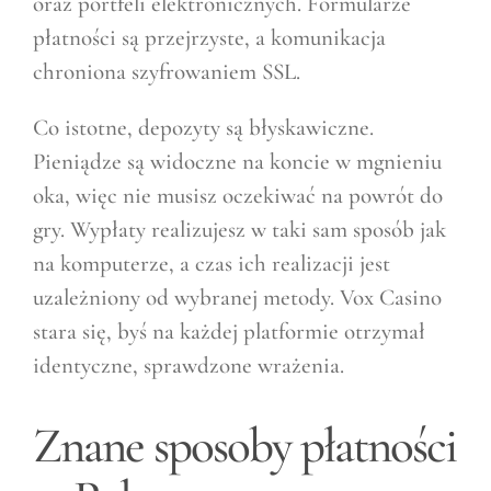
oraz portfeli elektronicznych. Formularze
płatności są przejrzyste, a komunikacja
chroniona szyfrowaniem SSL.
Co istotne, depozyty są błyskawiczne.
Pieniądze są widoczne na koncie w mgnieniu
oka, więc nie musisz oczekiwać na powrót do
gry. Wypłaty realizujesz w taki sam sposób jak
na komputerze, a czas ich realizacji jest
uzależniony od wybranej metody. Vox Casino
stara się, byś na każdej platformie otrzymał
identyczne, sprawdzone wrażenia.
Znane sposoby płatności