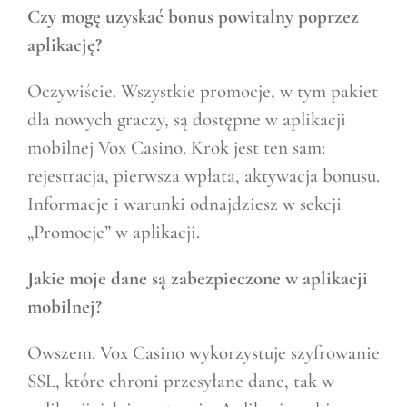
Czy mogę uzyskać bonus powitalny poprzez
aplikację?
Oczywiście. Wszystkie promocje, w tym pakiet
dla nowych graczy, są dostępne w aplikacji
mobilnej Vox Casino. Krok jest ten sam:
rejestracja, pierwsza wpłata, aktywacja bonusu.
Informacje i warunki odnajdziesz w sekcji
„Promocje” w aplikacji.
Jakie moje dane są zabezpieczone w aplikacji
mobilnej?
Owszem. Vox Casino wykorzystuje szyfrowanie
SSL, które chroni przesyłane dane, tak w