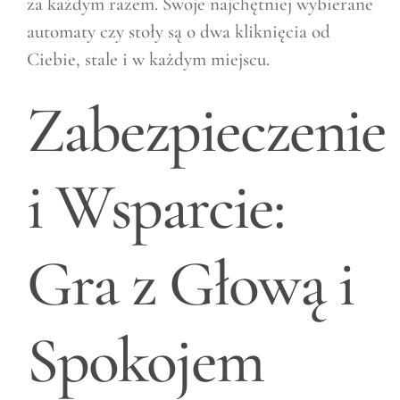
za każdym razem. Swoje najchętniej wybierane
automaty czy stoły są o dwa kliknięcia od
Ciebie, stale i w każdym miejscu.
Zabezpieczenie
i Wsparcie:
Gra z Głową i
Spokojem