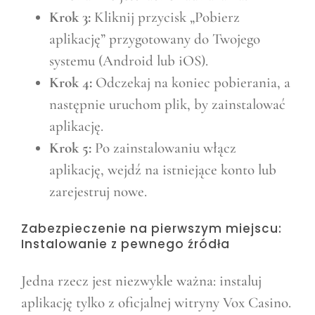
Krok 3:
Kliknij przycisk „Pobierz
aplikację” przygotowany do Twojego
systemu (Android lub iOS).
Krok 4:
Odczekaj na koniec pobierania, a
następnie uruchom plik, by zainstalować
aplikację.
Krok 5:
Po zainstalowaniu włącz
aplikację, wejdź na istniejące konto lub
zarejestruj nowe.
Zabezpieczenie na pierwszym miejscu:
Instalowanie z pewnego źródła
Jedna rzecz jest niezwykle ważna: instaluj
aplikację tylko z oficjalnej witryny Vox Casino.