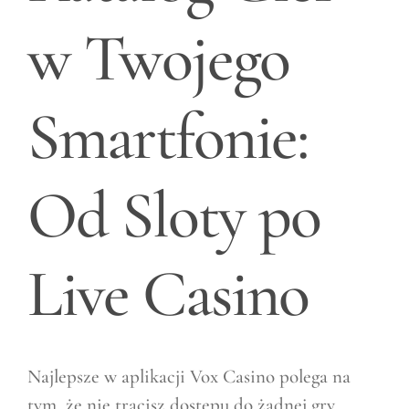
w Twojego
Smartfonie:
Od Sloty po
Live Casino
Najlepsze w aplikacji Vox Casino polega na
tym, że nie tracisz dostępu do żadnej gry.