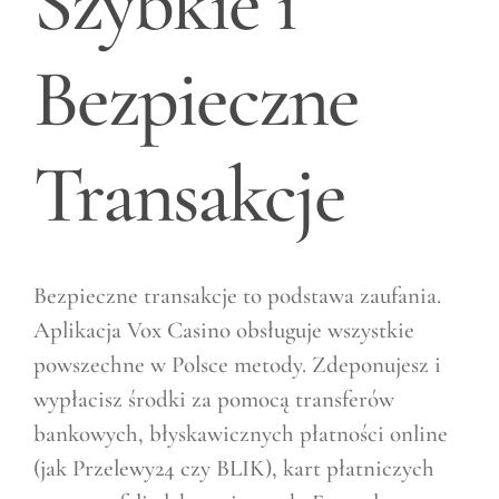
Szybkie i
Bezpieczne
Transakcje
Bezpieczne transakcje to podstawa zaufania.
Aplikacja Vox Casino obsługuje wszystkie
powszechne w Polsce metody. Zdeponujesz i
wypłacisz środki za pomocą transferów
bankowych, błyskawicznych płatności online
(jak Przelewy24 czy BLIK), kart płatniczych