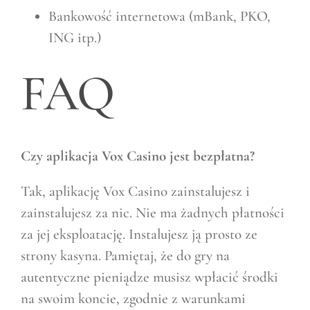
Bankowość internetowa (mBank, PKO,
ING itp.)
FAQ
Czy aplikacja Vox Casino jest bezpłatna?
Tak, aplikację Vox Casino zainstalujesz i
zainstalujesz za nic. Nie ma żadnych płatności
za jej eksploatację. Instalujesz ją prosto ze
strony kasyna. Pamiętaj, że do gry na
autentyczne pieniądze musisz wpłacić środki
na swoim koncie, zgodnie z warunkami