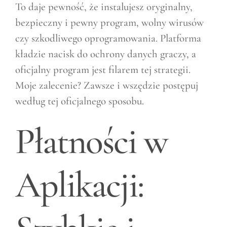
To daje pewność, że instalujesz oryginalny,
bezpieczny i pewny program, wolny wirusów
czy szkodliwego oprogramowania. Platforma
kładzie nacisk do ochrony danych graczy, a
oficjalny program jest filarem tej strategii.
Moje zalecenie? Zawsze i wszędzie postępuj
według tej oficjalnego sposobu.
Płatności w
Aplikacji: