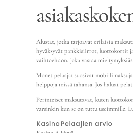
asiakaskoke
Alustat, jotka tarjoavat erilaisia maks
hyväksyvät pankkisiirrot, luottokortit ja
vaihtoehdon, joka vastaa mieltymyksiäsi 
Monet pelaajat suosivat mobiilimaksuja, 
helppoja missä tahansa. Jos haluat pelata
Perinteiset maksutavat, kuten luottokort
varsinkin kun se on tuttu useimmille. L
Kasino
Pelaajien arvio
Kasino A
Hyvä