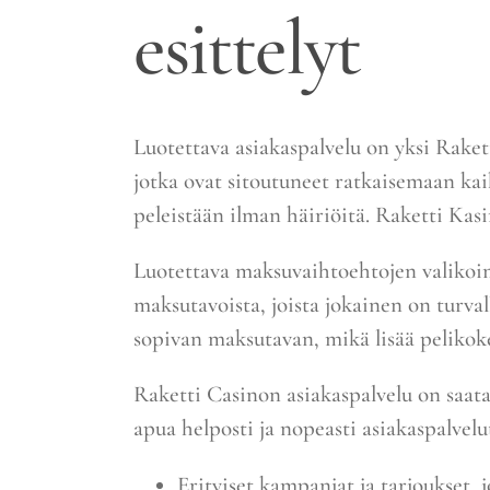
esittelyt
Luotettava asiakaspalvelu on yksi Rakett
jotka ovat sitoutuneet ratkaisemaan kaik
peleistään ilman häiriöitä. Raketti Kasi
Luotettava maksuvaihtoehtojen valikoima
maksutavoista, joista jokainen on turval
sopivan maksutavan, mikä lisää peliko
Raketti Casinon asiakaspalvelu on saatavi
apua helposti ja nopeasti asiakaspalvel
Erityiset kampanjat ja tarjoukset, 