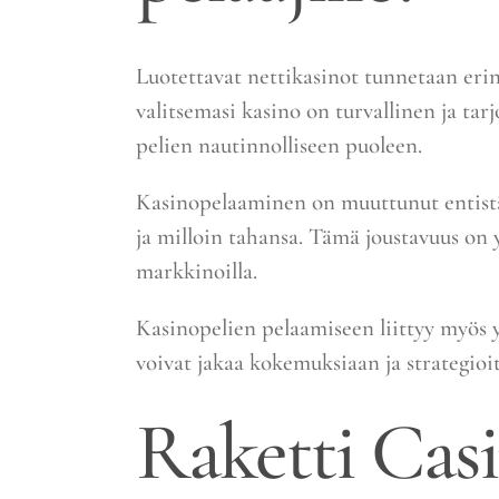
Luotettavat nettikasinot tunnetaan erin
valitsemasi kasino on turvallinen ja ta
pelien nautinnolliseen puoleen.
Kasinopelaaminen on muuttunut entistä 
ja milloin tahansa. Tämä joustavuus on y
markkinoilla.
Kasinopelien pelaamiseen liittyy myös yh
voivat jakaa kokemuksiaan ja strategioi
Raketti Casi