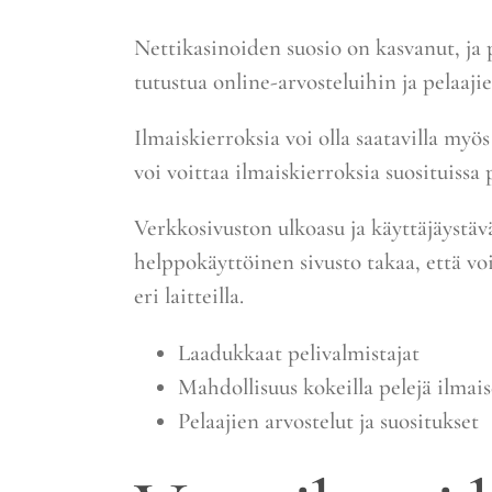
Nettikasinoiden suosio on kasvanut, ja p
tutustua online-arvosteluihin ja pelaaji
Ilmaiskierroksia voi olla saatavilla myös
voi voittaa ilmaiskierroksia suosituissa
Verkkosivuston ulkoasu ja käyttäjäystävä
helppokäyttöinen sivusto takaa, että voi
eri laitteilla.
Laadukkaat pelivalmistajat
Mahdollisuus kokeilla pelejä ilmais
Pelaajien arvostelut ja suositukset