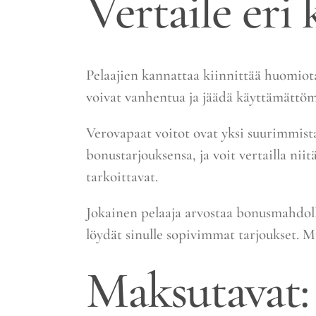
Vertaile eri
Pelaajien kannattaa kiinnittää huomiota
voivat vanhentua ja jäädä käyttämättömi
Verovapaat voitot ovat yksi suurimmista 
bonustarjouksensa, ja voit vertailla nii
tarkoittavat.
Jokainen pelaaja arvostaa bonusmahdollisu
löydät sinulle sopivimmat tarjoukset. M
Maksutavat: