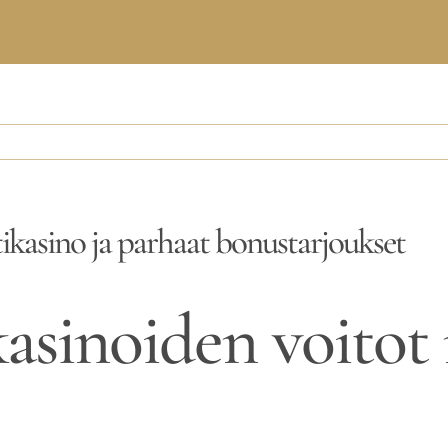
tikasino ja parhaat bonustarjoukset
kasinoiden voitot