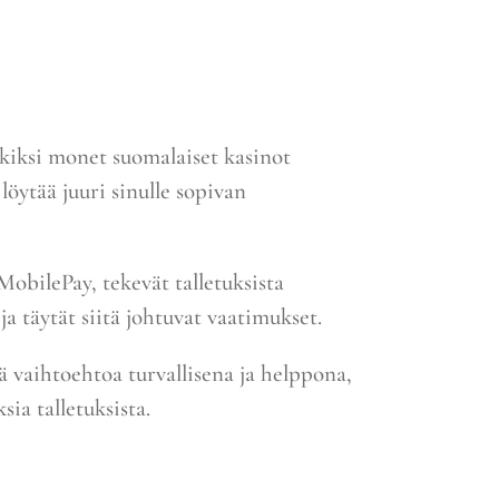
rkiksi monet suomalaiset kasinot
löytää juuri sinulle sopivan
MobilePay, tekevät talletuksista
ja täytät siitä johtuvat vaatimukset.
tä vaihtoehtoa turvallisena ja helppona,
ia talletuksista.