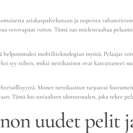
omaisesta asiakaspalvelustaan ja nopeista rahansiirroi
rjoaa verovapaat voitot. Tämä tuo mielenrauhaa pelaam
helpommaksi mobiiliteknologian myötä. Pelaajat voiva
ksi syy siihen, miksi nettikasinot ovat kasvattaneet suos
teisöllisyyttä. Monet nettikasinot tarjoavat foorumeita
taan. Tämä luo sosiaalisen ulottuvuuden, joka tekee pe
non uudet pelit j