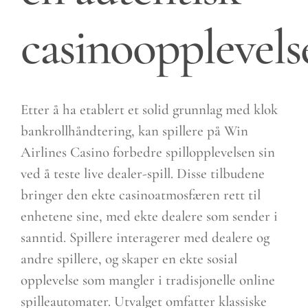
casinoopplevels
Etter å ha etablert et solid grunnlag med klok
bankrollhåndtering, kan spillere på Win
Airlines Casino forbedre spillopplevelsen sin
ved å teste live dealer-spill. Disse tilbudene
bringer den ekte casinoatmosfæren rett til
enhetene sine, med ekte dealere som sender i
sanntid. Spillere interagerer med dealere og
andre spillere, og skaper en ekte sosial
opplevelse som mangler i tradisjonelle online
spilleautomater. Utvalget omfatter klassiske