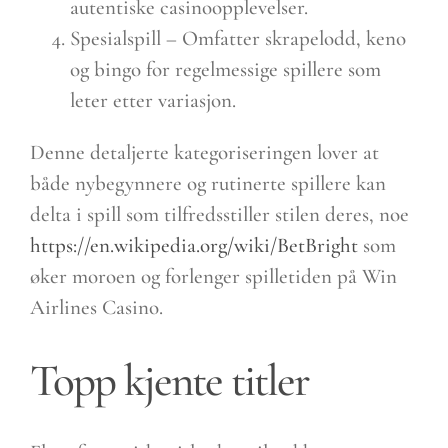
autentiske casinoopplevelser.
Spesialspill – Omfatter skrapelodd, keno
og bingo for regelmessige spillere som
leter etter variasjon.
Denne detaljerte kategoriseringen lover at
både nybegynnere og rutinerte spillere kan
delta i spill som tilfredsstiller stilen deres, noe
https://en.wikipedia.org/wiki/BetBright
som
øker moroen og forlenger spilletiden på Win
Airlines Casino.
Topp kjente titler