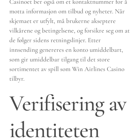
Casinoet ber også om et kontaktnummer for å
motta informasjon om tilbud og nyheter. Når
skjemaet er utfylt, må brukerne akseptere
vilkårene og betingelsene, og forsikre seg om at
de følger sidens retningslinjer. Etter
innsending genereres en konto umiddelbart,
som gir umiddelbar tilgang til det store
sortimentet av spill som Win Airlines Casino
tilbyr.
Verifisering av
identiteten