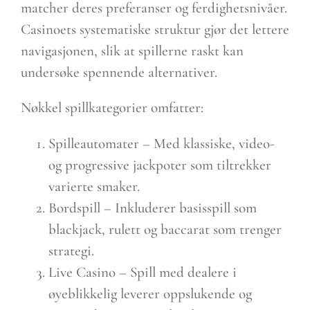
matcher deres preferanser og ferdighetsnivåer.
Casinoets systematiske struktur gjør det lettere
navigasjonen, slik at spillerne raskt kan
undersøke spennende alternativer.
Nøkkel spillkategorier omfatter:
Spilleautomater – Med klassiske, video-
og progressive jackpoter som tiltrekker
varierte smaker.
Bordspill – Inkluderer basisspill som
blackjack, rulett og baccarat som trenger
strategi.
Live Casino – Spill med dealere i
øyeblikkelig leverer oppslukende og