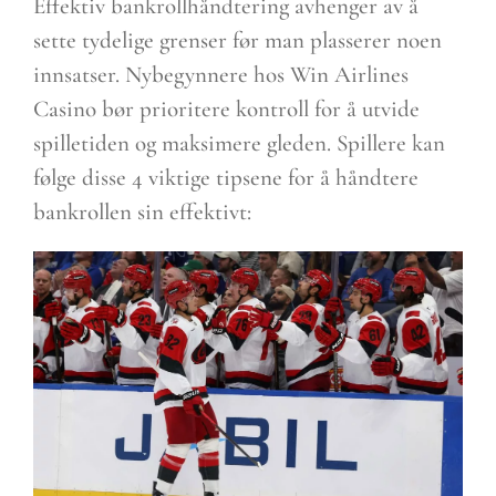
Effektiv bankrollhåndtering avhenger av å
sette tydelige grenser før man plasserer noen
innsatser. Nybegynnere hos Win Airlines
Casino bør prioritere kontroll for å utvide
spilletiden og maksimere gleden. Spillere kan
følge disse 4 viktige tipsene for å håndtere
bankrollen sin effektivt: