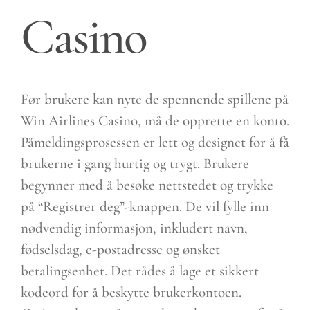
Casino
Før brukere kan nyte de spennende spillene på
Win Airlines Casino, må de opprette en konto.
Påmeldingsprosessen er lett og designet for å få
brukerne i gang hurtig og trygt. Brukere
begynner med å besøke nettstedet og trykke
på “Registrer deg”-knappen. De vil fylle inn
nødvendig informasjon, inkludert navn,
fødselsdag, e-postadresse og ønsket
betalingsenhet. Det rådes å lage et sikkert
kodeord for å beskytte brukerkontoen.