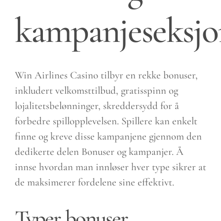
kampanjeseksj
Win Airlines Casino tilbyr en rekke bonuser,
inkludert velkomsttilbud, gratisspinn og
lojalitetsbelønninger, skreddersydd for å
forbedre spillopplevelsen. Spillere kan enkelt
finne og kreve disse kampanjene gjennom den
dedikerte delen Bonuser og kampanjer. Å
innse hvordan man innløser hver type sikrer at
de maksimerer fordelene sine effektivt.
Typer bonuser