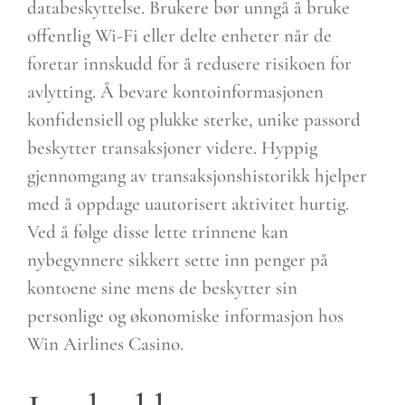
databeskyttelse. Brukere bør unngå å bruke
offentlig Wi-Fi eller delte enheter når de
foretar innskudd for å redusere risikoen for
avlytting. Å bevare kontoinformasjonen
konfidensiell og plukke sterke, unike passord
beskytter transaksjoner videre. Hyppig
gjennomgang av transaksjonshistorikk hjelper
med å oppdage uautorisert aktivitet hurtig.
Ved å følge disse lette trinnene kan
nybegynnere sikkert sette inn penger på
kontoene sine mens de beskytter sin
personlige og økonomiske informasjon hos
Win Airlines Casino.