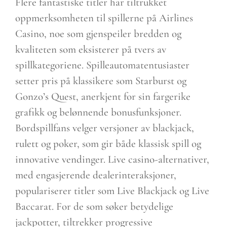
Flere fantastiske titler har tiltrukket
oppmerksomheten til spillerne på Airlines
Casino, noe som gjenspeiler bredden og
kvaliteten som eksisterer på tvers av
spillkategoriene. Spilleautomatentusiaster
setter pris på klassikere som Starburst og
Gonzo’s Quest, anerkjent for sin fargerike
grafikk og belønnende bonusfunksjoner.
Bordspillfans velger versjoner av blackjack,
rulett og poker, som gir både klassisk spill og
innovative vendinger. Live casino-alternativer,
med engasjerende dealerinteraksjoner,
populariserer titler som Live Blackjack og Live
Baccarat. For de som søker betydelige
jackpotter, tiltrekker progressive