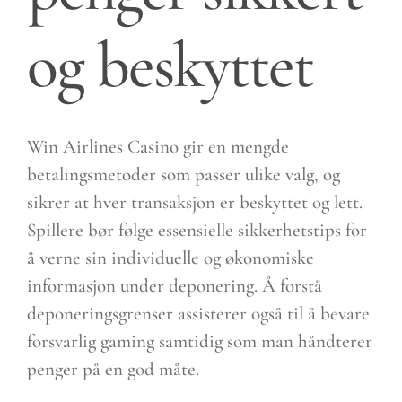
og beskyttet
Win Airlines Casino gir en mengde
betalingsmetoder som passer ulike valg, og
sikrer at hver transaksjon er beskyttet og lett.
Spillere bør følge essensielle sikkerhetstips for
å verne sin individuelle og økonomiske
informasjon under deponering. Å forstå
deponeringsgrenser assisterer også til å bevare
forsvarlig gaming samtidig som man håndterer
penger på en god måte.