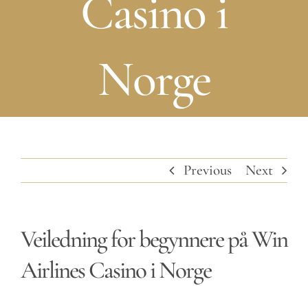
Casino i
Norge
Previous
Next
Veiledning for begynnere på Win
Airlines Casino i Norge