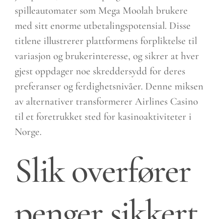
spilleautomater som Mega Moolah brukere
med sitt enorme utbetalingspotensial. Disse
titlene illustrerer plattformens forpliktelse til
variasjon og brukerinteresse, og sikrer at hver
gjest oppdager noe skreddersydd for deres
preferanser og ferdighetsnivåer. Denne miksen
av alternativer transformerer Airlines Casino
til et foretrukket sted for kasinoaktiviteter i
Norge.
Slik overfører
penger sikkert