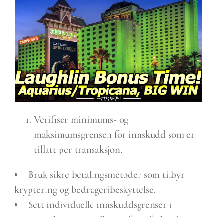
Verifiser minimums- og
maksimumsgrensen for innskudd som er
tillatt per transaksjon.
Bruk sikre betalingsmetoder som tilbyr
kryptering og bedrageribeskyttelse.
Sett individuelle innskuddsgrenser i