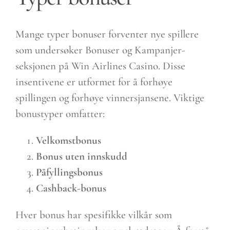
Mange typer bonuser forventer nye spillere
som undersøker Bonuser og Kampanjer-
seksjonen på Win Airlines Casino. Disse
insentivene er utformet for å forhøye
spillingen og forhøye vinnersjansene. Viktige
bonustyper omfatter:
Velkomstbonus
Bonus uten innskudd
Påfyllingsbonus
Cashback-bonus
Hver bonus har spesifikke vilkår som