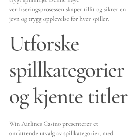
verifiseringsprosessen skaper tillit og sikrer en
jevn og trygg opplevelse for hver spiller.
Utforske
spillkategorier
og kjente titler
Win Airlines Casino presenterer et
omfattende utvalg av spillkategorier, med