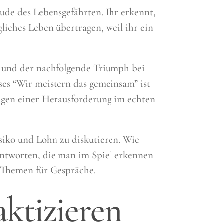
ude des Lebensgefährten. Ihr erkennt,
gliches Leben übertragen, weil ihr ein
 – und der nachfolgende Triumph bei
es “Wir meistern das gemeinsam” ist
tigen einer Herausforderung im echten
iko und Lohn zu diskutieren. Wie
ntworten, die man im Spiel erkennen
e Themen für Gespräche.
aktizieren