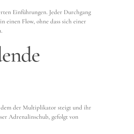
ierten Einführungen. Jeder Durchgang
in einen Flow, ohne dass sich einer
.
dende
em der Multiplikator steigt und ihr
ser Adrenalinschub, gefolgt von