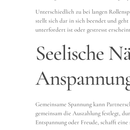
Unterschiedlich zu bei langen Rollensp
stellt sich dar in sich beendet und geh
unterfordert ist oder gestresst erschei
Seelische N
Anspannung 
Gemeinsame Spannung kann Partnerschaf
gemeinsam die Auszahlung festlegt, du
Entspannung oder Freude, schafft eine