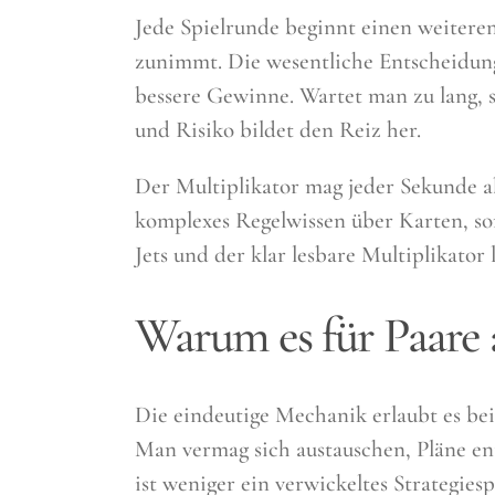
Jede Spielrunde beginnt einen weiteren
zunimmt. Die wesentliche Entscheidung
bessere Gewinne. Wartet man zu lang, 
und Risiko bildet den Reiz her.
Der Multiplikator mag jeder Sekunde a
komplexes Regelwissen über Karten, so
Jets und der klar lesbare Multiplikator
Warum es für Paare a
Die eindeutige Mechanik erlaubt es be
Man vermag sich austauschen, Pläne e
ist weniger ein verwickeltes Strategie