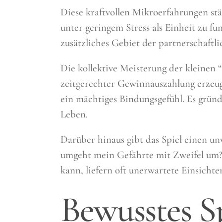
Diese kraftvollen Mikroerfahrungen stä
unter geringem Stress als Einheit zu fu
zusätzliches Gebiet der partnerschaft
Die kollektive Meisterung der kleinen 
zeitgerechter Gewinnauszahlung erzeug
ein mächtiges Bindungsgefühl. Es grün
Leben.
Darüber hinaus gibt das Spiel einen 
umgeht mein Gefährte mit Zweifel um?
kann, liefern oft unerwartete Einsich
Bewusstes Sp