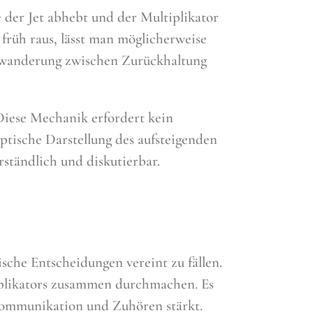
 der Jet abhebt und der Multiplikator
früh raus, lässt man möglicherweise
ratwanderung zwischen Zurückhaltung
Diese Mechanik erfordert kein
tische Darstellung des aufsteigenden
rständlich und diskutierbar.
che Entscheidungen vereint zu fällen.
plikators zusammen durchmachen. Es
r Kommunikation und Zuhören stärkt.