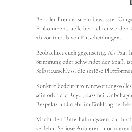
Bei aller Freude ist ein bewusster Umga
Einkommensquelle betrachtet werden. Se
ab vor impulsiven Entscheidungen.
Beobachtet euch gegenseitig. Als Paar 
Stimmung oder schwindet der Spaß, ist 
Selbstausschluss, die seriöse Plattform
Konkret bedeutet verantwortungsvolles 
sein oder die Regel, dass bei Unbehagen 
Respekts und steht im Einklang perfekt
Macht den Unterhaltungswert zur höchs
verfehlt. Seriöse Anbieter informieren 