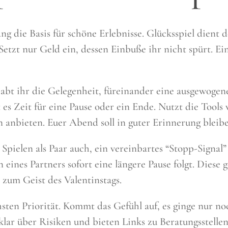
ng die Basis für schöne Erlebnisse. Glücksspiel dient d
tzt nur Geld ein, dessen Einbuße ihr nicht spürt. Ein 
habt ihr die Gelegenheit, füreinander eine ausgewogen
es Zeit für eine Pause oder ein Ende. Nutzt die Tools
en anbieten. Euer Abend soll in guter Erinnerung bleib
Spielen als Paar auch, ein vereinbartes “Stopp-Signal
eines Partners sofort eine längere Pause folgt. Diese g
 zum Geist des Valentinstags.
ten Priorität. Kommt das Gefühl auf, es ginge nur n
klar über Risiken und bieten Links zu Beratungsstelle