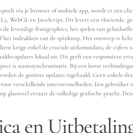
eelt via je browser of mobiele app, wordt er een clien
5, WebGL en JavaScript. Dit levert een vloeiende, gr
n de levendige fruitgraphics, het spelen van geluidseff
of het indrukken van de spinknop. Het ontwerp is lich
ient krijgt enkel de cruciale uitkomstdata, de cijfers
saldo-updates lokaal uit. Dit geeft een responsieve erv
ect is staatssynchronisatie. Bij een korte verbinding
l worden de gemiste updates ingehaald. Geen enkele dr
 voor verschillende internetsnelheden. Een gebruiker 
p glasvezel ervaart de volledige grafische pracht. De
ca en Uitbetaling