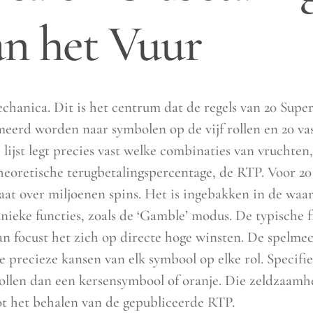
an het Vuur
hanica. Dit is het centrum dat de regels van 20 Super
meerd worden naar symbolen op de vijf rollen en 20 vas
 lijst legt precies vast welke combinaties van vruchten
theoretische terugbetalingspercentage, de RTP. Voor 20
ltaat over miljoenen spins. Het is ingebakken in de wa
nieke functies, zoals de ‘Gamble’ modus. De typische fr
van focust het zich op directe hoge winsten. De spelme
e precieze kansen van elk symbool op elke rol. Specifie
len dan een kersensymbool of oranje. Die zeldzaamhe
tot het behalen van de gepubliceerde RTP.