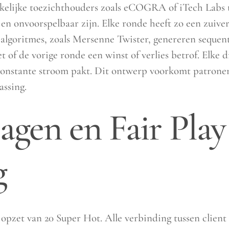
elijke toezichthouders zoals eCOGRA of iTech Labs te
g en onvoorspelbaar zijn. Elke ronde heeft zo een zui
goritmes, zoals Mersenne Twister, genereren sequentie
 of de vorige ronde een winst of verlies betrof. Elke d
onstante stroom pakt. Dit ontwerp voorkomt patronen
assing.
lagen en Fair Play
g
de opzet van 20 Super Hot. Alle verbinding tussen clien