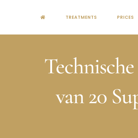
Skip
to
TREATMENTS
PRICES
content
Technische
van 20 Su