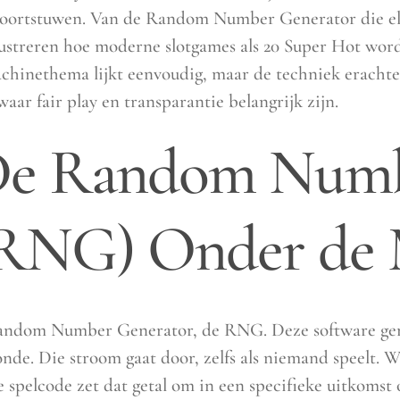
voortstuwen. Van de Random Number Generator die elke
llustreren hoe moderne slotgames als 20 Super Hot wo
achinethema lijkt eenvoudig, maar de techniek erachte
aar fair play en transparantie belangrijk zijn.
 De Random Num
(RNG) Onder de
Random Number Generator, de RNG. Deze software gen
onde. Die stroom gaat door, zelfs als niemand speelt. W
De spelcode zet dat getal om in een specifieke uitkomst