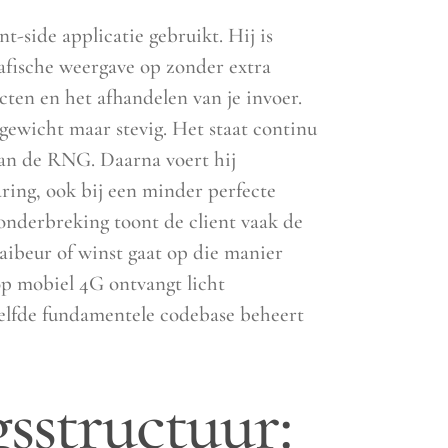
t-side applicatie gebruikt. Hij is
afische weergave op zonder extra
ecten en het afhandelen van je invoer.
tgewicht maar stevig. Het staat continu
 van de RNG. Daarna voert hij
aring, ook bij een minder perfecte
sonderbreking toont de client vaak de
aaibeur of winst gaat op die manier
op mobiel 4G ontvangt licht
zelfde fundamentele codebase beheert
sstructuur: