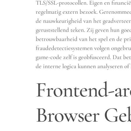
TLS/SSL-protocollen. Eigen en financi
regelmatig extern bezoek. Gerenommeer
de nauwkeurigheid van het geadverteer
geruststellend teken. Zij geven hun goe
betrouwbaarheid van het spel en de priv
fraudedetectiesystemen volgen ongebrui
game-code zelf is geobfusceerd. Dat be
de interne logica kunnen analyseren of 
Frontend-arc
Browser Ge