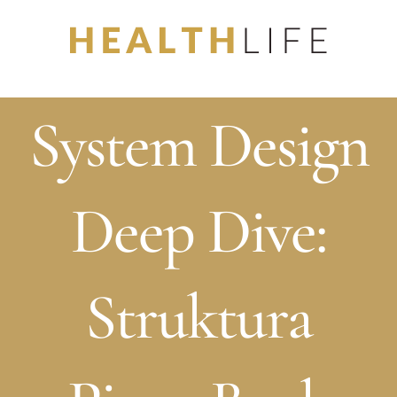
Skip
to
content
System Design
Deep Dive:
Struktura