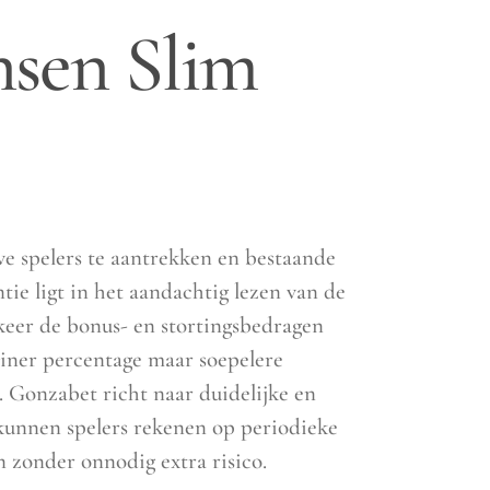
nsen Slim
e spelers te aantrekken en bestaande
ntie ligt in het aandachtig lezen van de
keer de bonus- en stortingsbedragen
ner percentage maar soepelere
 Gonzabet richt naar duidelijke en
 kunnen spelers rekenen op periodieke
n zonder onnodig extra risico.