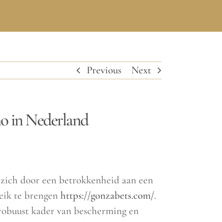
Previous
Next
no in Nederland
 zich door een betrokkenheid aan een
eik te brengen
https://gonzabets.com/
.
 robuust kader van bescherming en