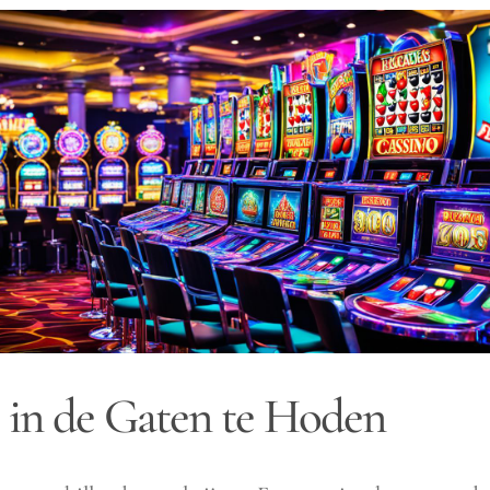
 in de Gaten te Hoden