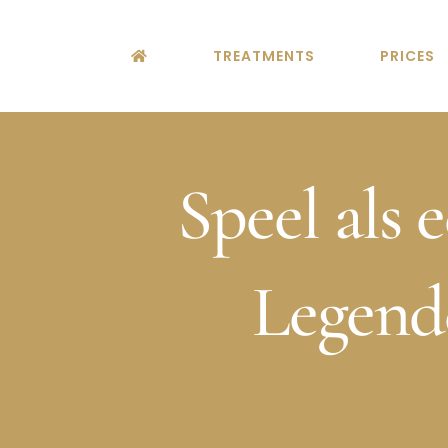
Skip
to
TREATMENTS
PRICES
content
Speel als 
Legende