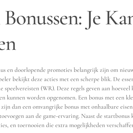
 Bonussen: Je Ka
en
us en doorlopende promoties belangrijk zijn om nieuw
peler bekijkt deze acties met een scherpe blik. De esse
 speelvereisten (WR). Deze regels geven aan hoeveel 
en kunnen worden opgenomen. Een bonus met een klei
zijn dan een omvangrijke bonus met onhaalbare eisen.
 toevoegen aan de game-ervaring. Naast de startbonus
ties, en toernooien die extra mogelijkheden verschaffe