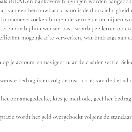
zoals iDEAL en bankoverschrijvingen worden aangebod
ap van een betrouwbaar casino is de doorzichtigheid r
jl opnameverzoeken binnen de vermelde termijnen word
teren die bij hun wensen past, waarbij ze letten op ev
efficiënt mogelijk af te verwerken, wat bijdraagt aan 
 op je account en navigeer naar de cashier sectie. Se
wenste bedrag in en volg de instructies van de betaalp
het opnamegedeelte, kies je methode, geef het bedrag 
tatie wordt het geld overgeboekt volgens de standaar