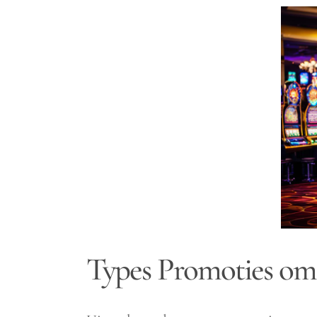
Types Promoties om