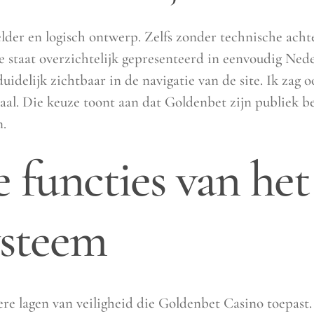
lder en logisch ontwerp. Zelfs zonder technische ach
ie staat overzichtelijk gepresenteerd in eenvoudig Nede
uidelijk zichtbaar in de navigatie van de site. Ik zag 
aal. Die keuze toont aan dat Goldenbet zijn publiek beg
n.
e functies van he
ysteem
e lagen van veiligheid die Goldenbet Casino toepast. 