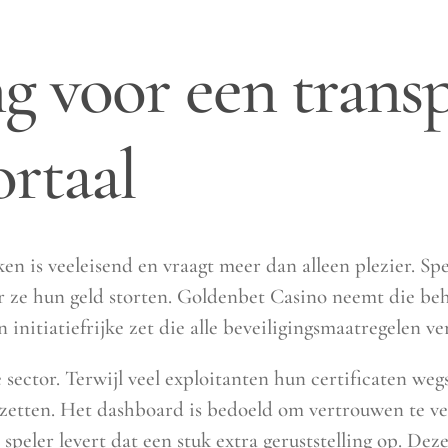
g voor een trans
ortaal
 is veeleisend en vraagt meer dan alleen plezier. Spe
 ze hun geld storten. Goldenbet Casino neemt die beh
 initiatiefrijke zet die alle beveiligingsmaatregelen ve
le sector. Terwijl veel exploitanten hun certificaten w
e zetten. Het dashboard is bedoeld om vertrouwen te 
speler levert dat een stuk extra geruststelling op. De