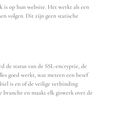
k is op hun website. Het werkt als een
n volgen. Dit zijn geen statische
rd de status van de SSL-encryptie, de
alles goed werkt, wat meteen een besef
iel is en of de veilige verbinding
de branche en maakt elk giswerk over de