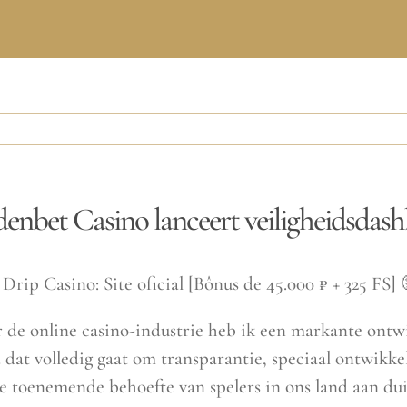
enbet Casino lanceert veiligheidsdas
or de online casino-industrie heb ik een markante on
 dat volledig gaat om transparantie, speciaal ontwikk
 toenemende behoefte van spelers in ons land aan dui