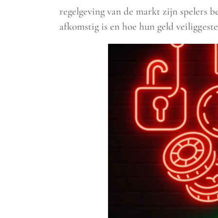
regelgeving van de markt zijn spelers 
afkomstig is en hoe hun geld veiliggest