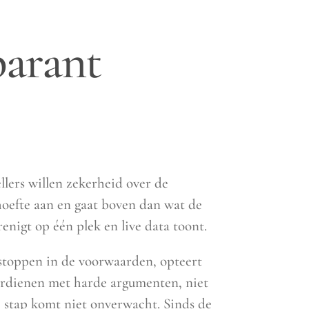
parant
llers willen zekerheid over de
oefte aan en gaat boven dan wat de
renigt op één plek en live data toont.
egstoppen in de voorwaarden, opteert
verdienen met harde argumenten, niet
ze stap komt niet onverwacht. Sinds de