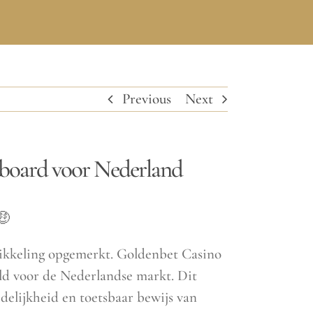
Previous
Next
hboard voor Nederland
twikkeling opgemerkt. Goldenbet Casino
eld voor de Nederlandse markt. Dit
delijkheid en toetsbaar bewijs van