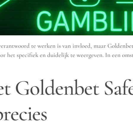
erantwoord te werken is van invloed, maar Goldenbet o
or het specifiek en duidelijk te weergeven. In een om
et Goldenbet Saf
recies