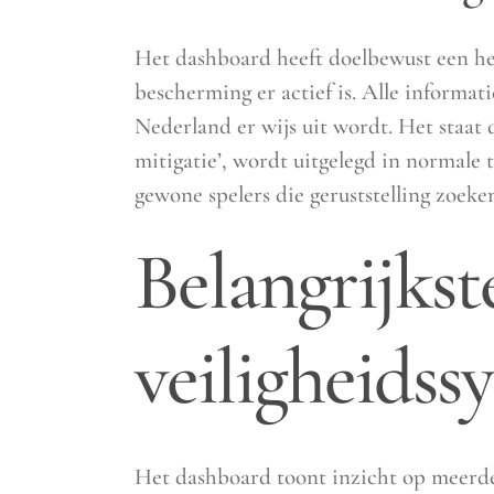
Het dashboard heeft doelbewust een he
bescherming er actief is. Alle informat
Nederland er wijs uit wordt. Het staat d
mitigatie’, wordt uitgelegd in normale t
gewone spelers die geruststelling zoeke
Belangrijkst
veiligheidss
Het dashboard toont inzicht op meerder