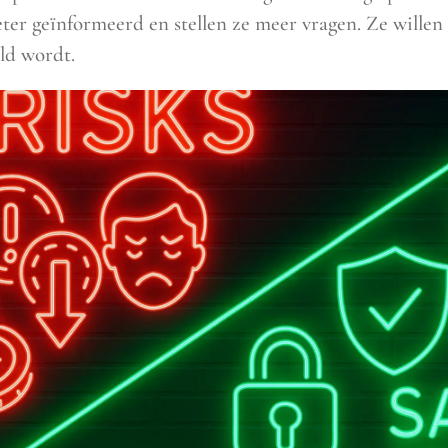
beter geïnformeerd en stellen ze meer vragen. Ze will
eld wordt.