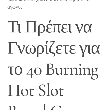
αγώνες.
Τι Πρέπει να
Γνωρίζετε για
το 40 Burning
Hot Slot