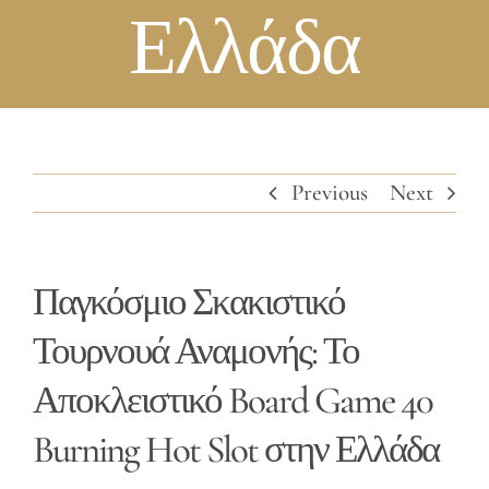
Ελλάδα
Previous
Next
Παγκόσμιο Σκακιστικό
Τουρνουά Αναμονής: Το
Αποκλειστικό Board Game 40
Burning Hot Slot στην Ελλάδα