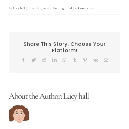
By
Lucy hall
|
June 16th, 2026
|
Uncategorized
|
0 Comments
Share This Story, Choose Your
Platform!
Facebook
Twitter
Reddit
LinkedIn
WhatsApp
Tumblr
Pinterest
Vk
Email
About the Author:
Lucy hall