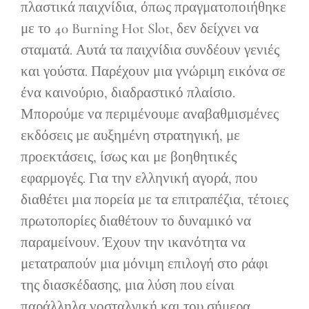
πλαστικά παιχνίδια, όπως πραγματοποιήθηκε
με το 40 Burning Hot Slot, δεν δείχνει να
σταματά. Αυτά τα παιχνίδια συνδέουν γενιές
και γούστα. Παρέχουν μια γνώριμη εικόνα σε
ένα καινούριο, διαδραστικό πλαίσιο.
Μπορούμε να περιμένουμε αναβαθμισμένες
εκδόσεις με αυξημένη στρατηγική, με
προεκτάσεις, ίσως και με βοηθητικές
εφαρμογές. Για την ελληνική αγορά, που
διαθέτει μια πορεία με τα επιτραπέζια, τέτοιες
πρωτοπορίες διαθέτουν το δυναμικό να
παραμείνουν. Έχουν την ικανότητα να
μετατραπούν μια μόνιμη επιλογή στο ράφι
της διασκέδασης, μια λύση που είναι
παράλληλα νοσταλγική και του σήμερα.