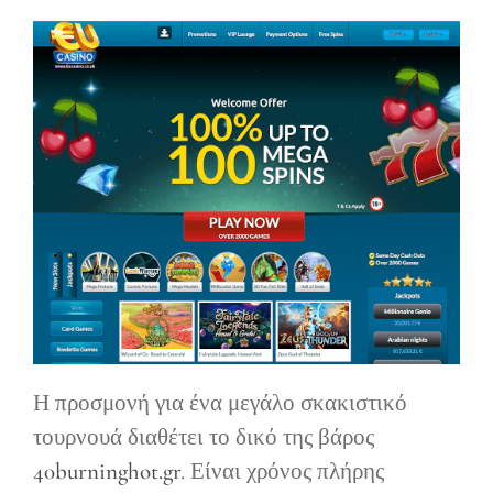
Η προσμονή για ένα μεγάλο σκακιστικό
τουρνουά διαθέτει το δικό της βάρος
40burninghot.gr
. Είναι χρόνος πλήρης