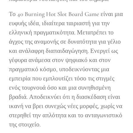
Το 40 Burning Hot Slot Board Game είναι μια
ευφυής ιδέα, ιδιαίτερα ταιριαστή για την
ελληνική πραγματικότητα. Μετατρέπει το
άγχος της αναμονής σε δυνατότητα για γέλιο
και ανάλαφρη διαπαιδαγώγηση. Ενεργεί ως
γέφυρα ανάμεσα στον ψηφιακό και στον
πραγματικό κόσμο, υποδεικνύοντας μια
εμπειρία που εμπλουτίζει τόσο τις στιγμές
ενός τουρνουά όσο και μια συνηθισμένη
βραδιά. Αποδεικνύει ότι η διασκέδαση είναι
ικανή να βρει συνεχώς νέες μορφές, χωρίς να
στερηθεί την απλότητα και το ανταγωνιστικό
της στοιχείο.