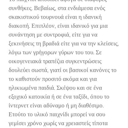
συνθήκες. Βεβαίως, στα ενδιάμεσα ενός
σκακιστικού τουρνουά είναι η ιδανική
διακοπή. Επιπλέον, είναι ιδανικό για μια
συνάντηση με συντροφιά, είτε για να
ξεκινήσεις τη βραδιά είτε για να την κλείσεις,
λόγω των γρήγορων γύρων του του. Σε
οικογενειακά τραπέζια συγκεντρώσεις
δουλεύει σωστά, γιατί οι βασικοί κανόνες το
το καθιστούν προσιτό ακόμα και για
ηλικιωμένα παιδιά. Σκέψου και σε ένα
εξοχικό κατοικία ή σε ένα ταξίδι, όπου το
ίντερνετ είναι αδύναμο ή μη διαθέσιμο.
Ετούτο το υλικό παιχνίδι μπορεί να σου
γεμίσει χρόνο χωρίς να χρειαστείς τίποτα