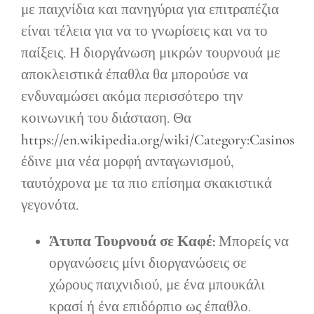
με παιχνίδια και πανηγύρια για επιτραπέζια
είναι τέλεια για να το γνωρίσεις και να το
παίξεις. Η διοργάνωση μικρών τουρνουά με
αποκλειστικά έπαθλα θα μπορούσε να
ενδυναμώσει ακόμα περισσότερο την
κοινωνική του διάσταση. Θα
https://en.wikipedia.org/wiki/Category:Casinos
έδινε μια νέα μορφή ανταγωνισμού,
ταυτόχρονα με τα πιο επίσημα σκακιστικά
γεγονότα.
Άτυπα Τουρνουά σε Καφέ:
Μπορείς να
οργανώσεις μίνι διοργανώσεις σε
χώρους παιχνιδιού, με ένα μπουκάλι
κρασί ή ένα επιδόρπιο ως έπαθλο.