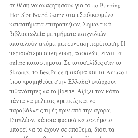
σε θέση να αναζητήσουν για το 40 Burning
Hot Slot Board Game στα εξειδικευμένα
καταστήματα επιτραπέζιων. Σημαντικά
βιβλιοπωλεία με τμήματα παιχνιδιών
αποτελούν ακόμα μια ευνοϊκή περίπτωση. Η
περισσότερο απλή λύση, ασφαλώς, είναι τα
online καταστήματα. Σε ιστοσελίδες σαν το
Skroutz, το BestPrice ή ακόμα και το Amazon
(που προμηθεύει στην Ελλάδα) υπάρχουν
πιθανότητες να το βρείτε. Αξίζει τον κόπο
πάντα να μελετάς κριτικές και να
παραβάλλεις τιμές πριν από την αγορά.
Επιπλέον, κάποια φυσικά καταστήματα
μπορεί να το έχουν σε απόθεμα, διότι τα