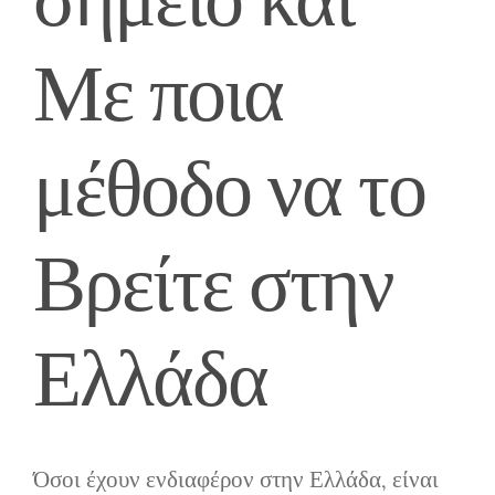
Με ποια
μέθοδο να το
Βρείτε στην
Ελλάδα
Όσοι έχουν ενδιαφέρον στην Ελλάδα, είναι