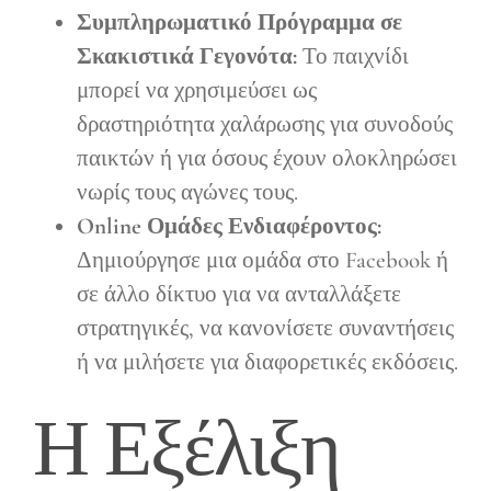
Συμπληρωματικό Πρόγραμμα σε
Σκακιστικά Γεγονότα:
Το παιχνίδι
μπορεί να χρησιμεύσει ως
δραστηριότητα χαλάρωσης για συνοδούς
παικτών ή για όσους έχουν ολοκληρώσει
νωρίς τους αγώνες τους.
Online Ομάδες Ενδιαφέροντος:
Δημιούργησε μια ομάδα στο Facebook ή
σε άλλο δίκτυο για να ανταλλάξετε
στρατηγικές, να κανονίσετε συναντήσεις
ή να μιλήσετε για διαφορετικές εκδόσεις.
Η Εξέλιξη