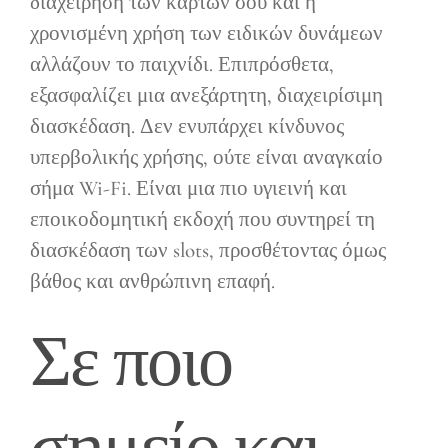
διαχείρηση των καρτών σου και η
χρονισμένη χρήση των ειδικών δυνάμεων
αλλάζουν το παιχνίδι. Επιπρόσθετα,
εξασφαλίζει μια ανεξάρτητη, διαχειρίσιμη
διασκέδαση. Δεν ενυπάρχει κίνδυνος
υπερβολικής χρήσης, ούτε είναι αναγκαίο
σήμα Wi-Fi. Είναι μια πιο υγιεινή και
εποικοδομητική εκδοχή που συντηρεί τη
διασκέδαση των slots, προσθέτοντας όμως
βάθος και ανθρώπινη επαφή.
Σε ποιο
σημείο και