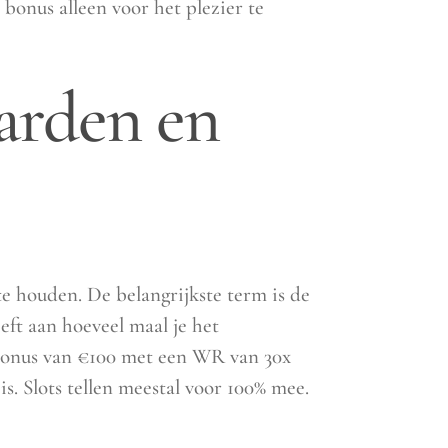
bonus alleen voor het plezier te
arden en
 te houden. De belangrijkste term is de
eeft aan hoeveel maal je het
 bonus van €100 met een WR van 30x
s. Slots tellen meestal voor 100% mee.