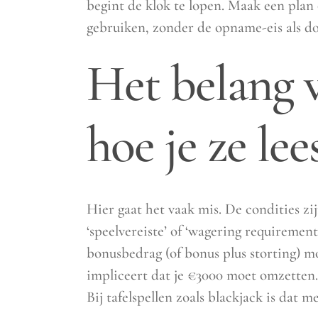
begint de klok te lopen. Maak een plan 
gebruiken, zonder de opname-eis als do
Het belang 
hoe je ze lee
Hier gaat het vaak mis. De condities zi
‘speelvereiste’ of ‘wagering requirement
bonusbedrag (of bonus plus storting) 
impliceert dat je €3000 moet omzetten. 
Bij tafelspellen zoals blackjack is dat me