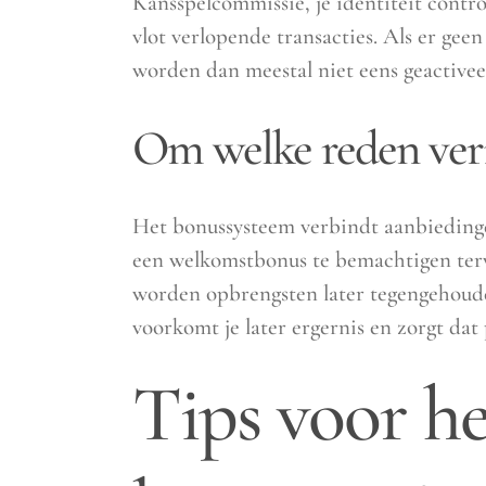
Kansspelcommissie, je identiteit contro
vlot verlopende transacties. Als er ge
worden dan meestal niet eens geactiveer
Om welke reden verif
Het bonussysteem verbindt aanbiedinge
een welkomstbonus te bemachtigen terwi
worden opbrengsten later tegengehouden.
voorkomt je later ergernis en zorgt dat
Tips voor he