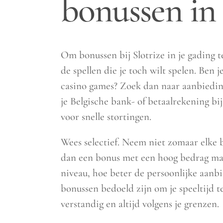
bonussen in 
Om bonussen bij Slotrize in je gading t
de spellen die je toch wilt spelen. Ben 
casino games? Zoek dan naar aanbieding
je Belgische bank- of betaalrekening b
voor snelle stortingen.
Wees selectief. Neem niet zomaar elke b
dan een bonus met een hoog bedrag maar
niveau, hoe beter de persoonlijke aan
bonussen bedoeld zijn om je speeltijd 
verstandig en altijd volgens je grenzen.