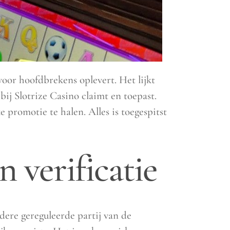
voor hoofdbrekens oplevert. Het lijkt
bij Slotrize Casino claimt en toepast.
 promotie te halen. Alles is toegespitst
n verificatie
andere gereguleerde partij van de