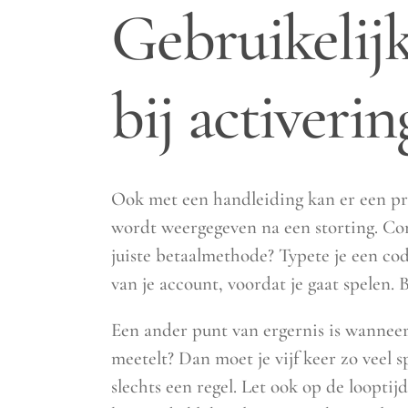
Gebruikelij
bij activerin
Ook met een handleiding kan er een p
wordt weergegeven na een storting. Cont
juiste betaalmethode? Typete je een cod
van je account, voordat je gaat spelen.
Een ander punt van ergernis is wanneer 
meetelt? Dan moet je vijf keer zo veel s
slechts een regel. Let ook op de looptij