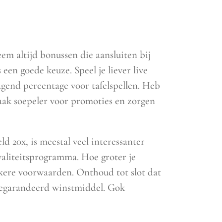
em altijd bonussen die aansluiten bij
 een goede keuze. Speel je liever live
agend percentage voor tafelspellen. Heb
aak soepeler voor promoties en zorgen
d 20x, is meestal veel interessanter
yaliteitsprogramma. Hoe groter je
kere voorwaarden. Onthoud tot slot dat
 gegarandeerd winstmiddel. Gok