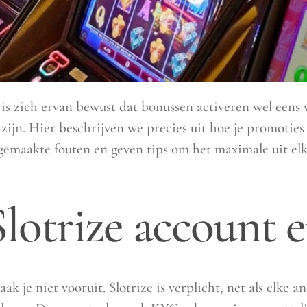
 is zich ervan bewust dat bonussen activeren wel eens 
zijn. Hier beschrijven we precies uit hoe je promoties 
emaakte fouten en geven tips om het maximale uit elke
Slotrize account e
aak je niet vooruit. Slotrize is verplicht, net als elke 