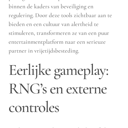
binnen de kaders van beveiliging en
regulering. Door deze tools zichtbaar aan te
bieden en een cultuur van alertheid te
stimuleren, transformeren ze van een puur
entertainmentplatform naar een serieuze
partner in vrijetijdsbesteding.
Eerlijke gameplay:
RNG’s en externe
controles