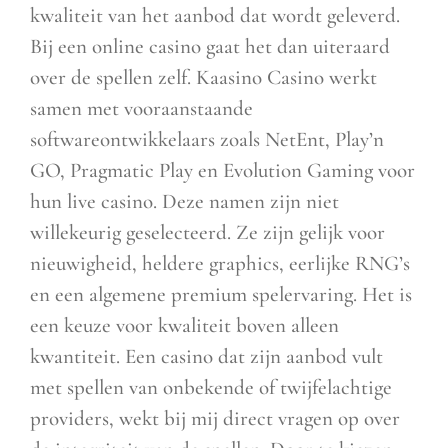
kwaliteit van het aanbod dat wordt geleverd.
Bij een online casino gaat het dan uiteraard
over de spellen zelf. Kaasino Casino werkt
samen met vooraanstaande
softwareontwikkelaars zoals NetEnt, Play’n
GO, Pragmatic Play en Evolution Gaming voor
hun live casino. Deze namen zijn niet
willekeurig geselecteerd. Ze zijn gelijk voor
nieuwigheid, heldere graphics, eerlijke RNG’s
en een algemene premium spelervaring. Het is
een keuze voor kwaliteit boven alleen
kwantiteit. Een casino dat zijn aanbod vult
met spellen van onbekende of twijfelachtige
providers, wekt bij mij direct vragen op over