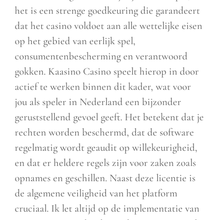
het is een strenge goedkeuring die garandeert
dat het casino voldoet aan alle wettelijke eisen
op het gebied van eerlijk spel,
consumentenbescherming en verantwoord
gokken. Kaasino Casino speelt hierop in door
actief te werken binnen dit kader, wat voor
jou als speler in Nederland een bijzonder
geruststellend gevoel geeft. Het betekent dat je
rechten worden beschermd, dat de software
regelmatig wordt geaudit op willekeurigheid,
en dat er heldere regels zijn voor zaken zoals
opnames en geschillen. Naast deze licentie is
de algemene veiligheid van het platform
cruciaal. Ik let altijd op de implementatie van