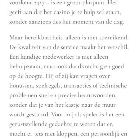
voorkeur 24/7 – is een groot pluspunt. Het
geeft aan dat het casino je te hulp wil staan,
zonder aanziens des het moment van de dag.
Maar bereikbaarheid alleen is niet toereikend.
De kwaliteit van de service maakt het verschil.
Een kundige medewerker is niet alleen
behulpzaam, maar ook daadkrachtig en goed
op de hoogte. Hij of zij kan vragen over
bonussen, spelregels, transacties of technische
problemen snel en precies beantwoorden,
zonder dat je van het kastje naar de muur
wordt gestuurd. Voor mij als speler is het een
geruststellende gedachte te weten dat er,
mocht er iets niet kloppen, een persoonlijk en