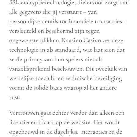
SSL-encryptietechnologie, die ervoor zorgt dat
alle gegevens die jij verstuurt – van
persoonlijke details tot financiële transacties –
versleuteld en beschermd zijn tegen
ongewenste blikken. Kaasino Casino zet deze
technologie in als standaard, wat laat zien dat
ze de privacy van hun spelers niet als
vanzelfsprekend beschouwen. Dit tweeluik van
wettelijke toezicht en technische beveiliging
vormt de solide basis waarop al het andere
rust.
Vertrouwen gaat echter verder dan alleen een
licentiecertificaat op de website. Het wordt
opgebouwd in de dagelijkse interacties en de