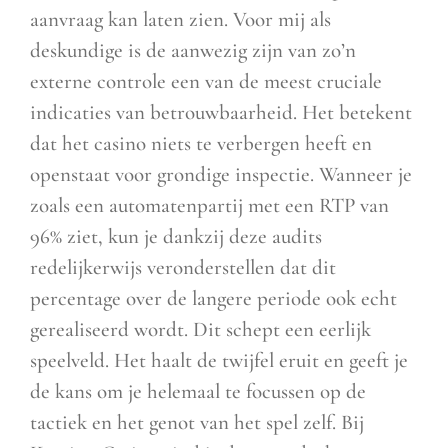
aanvraag kan laten zien. Voor mij als
deskundige is de aanwezig zijn van zo’n
externe controle een van de meest cruciale
indicaties van betrouwbaarheid. Het betekent
dat het casino niets te verbergen heeft en
openstaat voor grondige inspectie. Wanneer je
zoals een automatenpartij met een RTP van
96% ziet, kun je dankzij deze audits
redelijkerwijs veronderstellen dat dit
percentage over de langere periode ook echt
gerealiseerd wordt. Dit schept een eerlijk
speelveld. Het haalt de twijfel eruit en geeft je
de kans om je helemaal te focussen op de
tactiek en het genot van het spel zelf. Bij