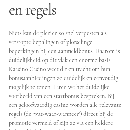
en regels
Niets kan de plezier zo snel verpesten als
verstopte bepalingen of plotselinge
beperkingen bij een aanmeldbonus. Daarom is
duidelijkheid op dit vlak een enorme basis.
Kaasino Casino weet dit en tracht om hun
bonusaanbiedingen zo duidelijk en eenvoudig
mogelijk te tonen. Laten we het duidelijke
voorbeeld van een startbonus bespreken. Bij
een geloofwaardig casino worden alle relevante
regels (de ‘wat-waar-wanneer’) direct bij de
promotie vermeld of zijn ze via een heldere