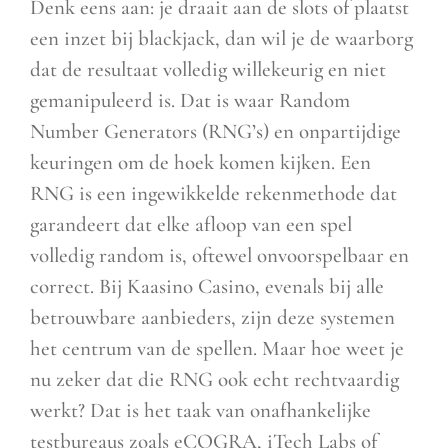
Denk eens aan: je draait aan de slots of plaatst
een inzet bij blackjack, dan wil je de waarborg
dat de resultaat volledig willekeurig en niet
gemanipuleerd is. Dat is waar Random
Number Generators (RNG’s) en onpartijdige
keuringen om de hoek komen kijken. Een
RNG is een ingewikkelde rekenmethode dat
garandeert dat elke afloop van een spel
volledig random is, oftewel onvoorspelbaar en
correct. Bij Kaasino Casino, evenals bij alle
betrouwbare aanbieders, zijn deze systemen
het centrum van de spellen. Maar hoe weet je
nu zeker dat die RNG ook echt rechtvaardig
werkt? Dat is het taak van onafhankelijke
testbureaus zoals eCOGRA, iTech Labs of