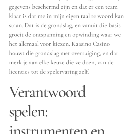
gegevens beschermd zijn en dat er een team
klaar is dat me in mijn eigen taal te woord kan
staan. Dat is de grondslag, en vanuit die basis
groeit de ontspanning en opwinding waar we
het allemaal voor kiezen. Kaasino Casino
bouwt die grondslag met overtuiging, en dat
merk je aan elke keuze die ze doen, van de
licenties tot de spelervaring zelf.
Verantwoord
spelen:
instrumenten en