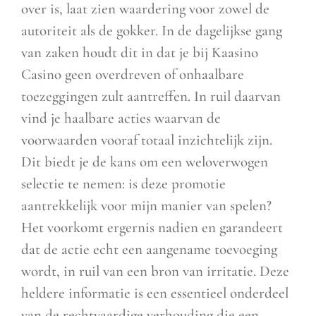
over is, laat zien waardering voor zowel de
autoriteit als de gokker. In de dagelijkse gang
van zaken houdt dit in dat je bij Kaasino
Casino geen overdreven of onhaalbare
toezeggingen zult aantreffen. In ruil daarvan
vind je haalbare acties waarvan de
voorwaarden vooraf totaal inzichtelijk zijn.
Dit biedt je de kans om een weloverwogen
selectie te nemen: is deze promotie
aantrekkelijk voor mijn manier van spelen?
Het voorkomt ergernis nadien en garandeert
dat de actie echt een aangename toevoeging
wordt, in ruil van een bron van irritatie. Deze
heldere informatie is een essentieel onderdeel
van de rechtvaardige verhouding die een