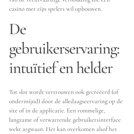
casino met zijn spelers wil opbouwen.
De
gebruikerservaring:
intuïtief en helder
Tot slot wordt vertrouwen ook gecreëerd (of
ondermijnd) door de alledaagseervaring op de
site of in de applicatie. Een rommelige,
langzame of verwarrende gebruikersinterface
wekt argwaan. Het kan overkomen alsof het