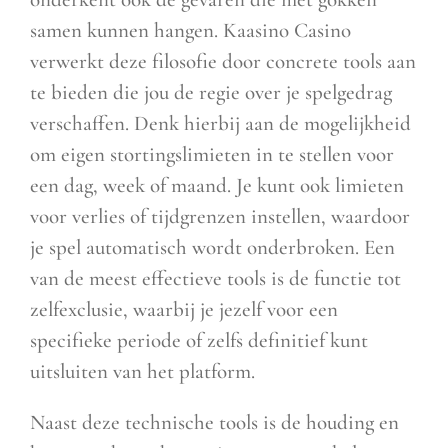
samen kunnen hangen. Kaasino Casino
verwerkt deze filosofie door concrete tools aan
te bieden die jou de regie over je spelgedrag
verschaffen. Denk hierbij aan de mogelijkheid
om eigen stortingslimieten in te stellen voor
een dag, week of maand. Je kunt ook limieten
voor verlies of tijdgrenzen instellen, waardoor
je spel automatisch wordt onderbroken. Een
van de meest effectieve tools is de functie tot
zelfexclusie, waarbij je jezelf voor een
specifieke periode of zelfs definitief kunt
uitsluiten van het platform.
Naast deze technische tools is de houding en