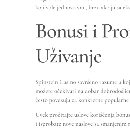
koji vole jednostavnu, brzu akciju sa 
Bonusi i Pro
Uživanje
Spinstein Casino savršeno razume u kojo
možete očekivati na dobar dobrodošlicu 
često povezuju za konkretne popularne n
Uvek pročitajte uslove korišćenja bonus
i isprobate nove naslove sa smanjenim