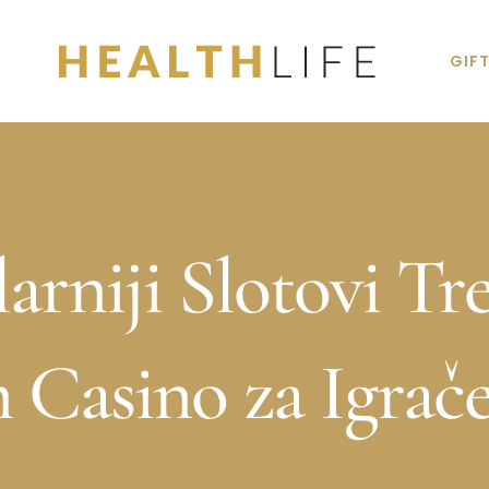
GIF
arniji Slotovi Tr
 Casino za Igrače