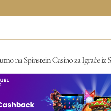
utno na Spinstein Casino za Igrače iz S