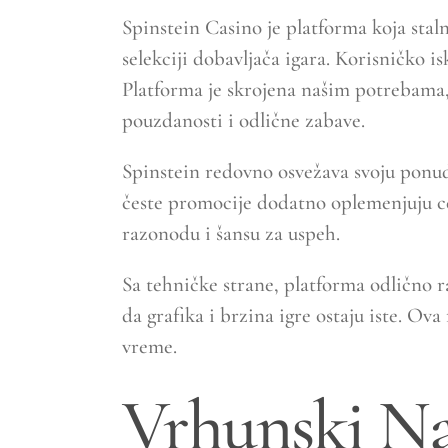
Spinstein Casino je platforma koja stal
selekciji dobavljača igara. Korisničko 
Platforma je skrojena našim potrebama,
pouzdanosti i odlične zabave.
Spinstein redovno osvežava svoju ponudu.
česte promocije dodatno oplemenjuju cel
razonodu i šansu za uspeh.
Sa tehničke strane, platforma odlično ra
da grafika i brzina igre ostaju iste. Ova
vreme.
Vrhunski Nas