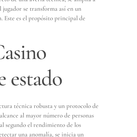
l jugador se transforma así en un
 Este es el propósito principal de
Casino
e estado
tura técnica robusta y un protocolo de
 alcance al mayor número de personas
al segundo el rendimiento de los
etectar una anomalía, se inicia un