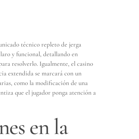
nicado técnico repleto de jerga
laro y funcional, detallando en
ara resolverlo. Igualmente, el casino
ncia extendida se marcará con un
tarias, como la modificación de una
antiza que el jugador ponga atención a
nes en la