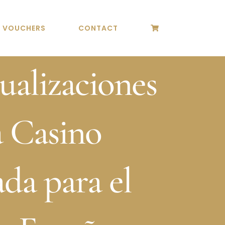
T VOUCHERS
CONTACT
tualizaciones
a Casino
da para el