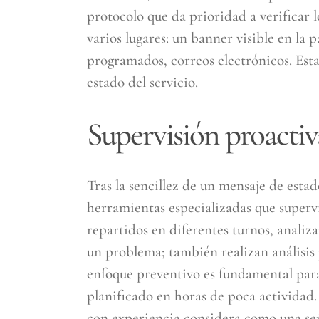
protocolo que da prioridad a verificar
varios lugares: un banner visible en la 
programados, correos electrónicos. Esta
estado del servicio.
Supervisión proactiv
Tras la sencillez de un mensaje de esta
herramientas especializadas que supervi
repartidos en diferentes turnos, analiza
un problema; también realizan análisis 
enfoque preventivo es fundamental par
planificado en horas de poca actividad.
con experiencia considera como una señ