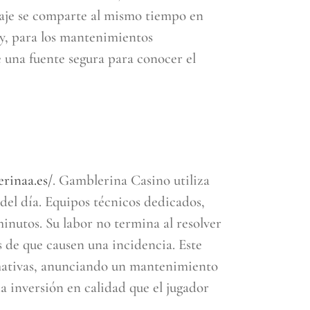
saje se comparte al mismo tiempo en
s y, para los mantenimientos
e una fuente segura para conocer el
erinaa.es/
. Gamblerina Casino utiliza
 del día. Equipos técnicos dedicados,
minutos. Su labor no termina al resolver
s de que causen una incidencia. Este
mativas, anunciando un mantenimiento
na inversión en calidad que el jugador