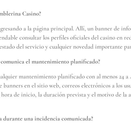
amblerina Casino?
ngresando a la página principal. Allí, un banner de in
dable consultar los perfiles oficiales del casino en re
 estado del servicio y cualquier novedad importante p
 comunica el mantenimiento planificado?
lquier mantenimiento planificado con al menos 24 a 4
 banners en el sitio web, correos electrónicos a los us
hora de inicio, la duración prevista y el motivo de la a
a durante una incidencia comunicada?