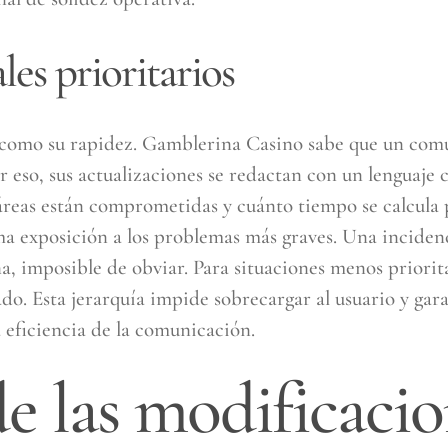
les prioritarios
e como su rapidez. Gamblerina Casino sabe que un comu
 eso, sus actualizaciones se redactan con un lenguaje c
reas están comprometidas y cuánto tiempo se calcula p
ima exposición a los problemas más graves. Una incide
na, imposible de obviar. Para situaciones menos priori
o. Esta jerarquía impide sobrecargar al usuario y gar
 eficiencia de la comunicación.
e las modificacio