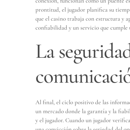
conexión, funcionan como un puente esen
prontitud, el jugador planifica su tie
que el casino trabaja con estructura y a
confiabilidad y un servicio que cumple 
La segurida
comunicació
Al final, el ciclo positivo de las infor
un mercado donde la garantía y la fiabi
y el jugador. Cuando un jugador verific
una convicción sobre la seriedad del op