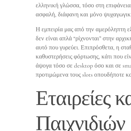
ελληνική γλώσσα, τόσο στη επιφάνεια
ασφαλή, διάφανη και μόνο ψυχαγωγικ
Η εμπειρία μας από την αμερόληπτη εξ
δεν είναι απλά “ρίχνονται” στην αρχ
αυτό που γυρεύει. Επιπρόσθετα, η στα
καθυστερήσεις φόρτωσης, κάτι που εί
άψογα τόσο σε desktop όσο και σε sma
προτιμώμενα τους slots οπουδήποτε κα
Εταιρείες κ
Παιχνιδιών