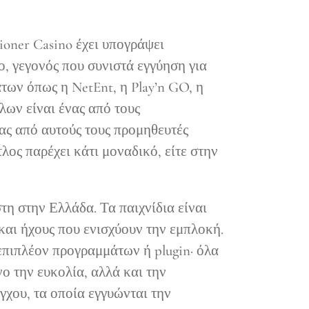
ioner Casino έχει υπογράψει
, γεγονός που συνιστά εγγύηση για
των όπως η NetEnt, η Play’n GO, η
λλων είναι ένας από τους
νας από αυτούς τους προμηθευτές
τλος παρέχει κάτι μοναδικό, είτε στην
τη στην Ελλάδα. Τα παιχνίδια είναι
και ήχους που ενισχύουν την εμπλοκή.
επιπλέον προγραμμάτων ή plugin· όλα
ο την ευκολία, αλλά και την
χου, τα οποία εγγυώνται την