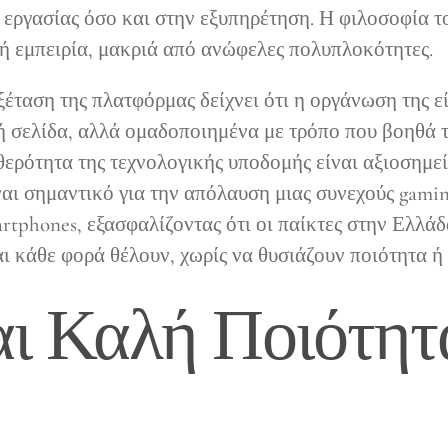
 εργασίας όσο και στην εξυπηρέτηση. Η φιλοσοφία το
ή εμπειρία, μακριά από ανώφελες πολυπλοκότητες.
έταση της πλατφόρμας δείχνει ότι η οργάνωση της ε
ική σελίδα, αλλά ομαδοποιημένα με τρόπο που βοηθά
θερότητα της τεχνολογικής υποδομής είναι αξιοσημεί
ναι σημαντικό για την απόλαυση μιας συνεχούς gami
rtphones, εξασφαλίζοντας ότι οι παίκτες στην Ελλάδ
ι κάθε φορά θέλουν, χωρίς να θυσιάζουν ποιότητα ή 
αι Καλή Ποιότητ