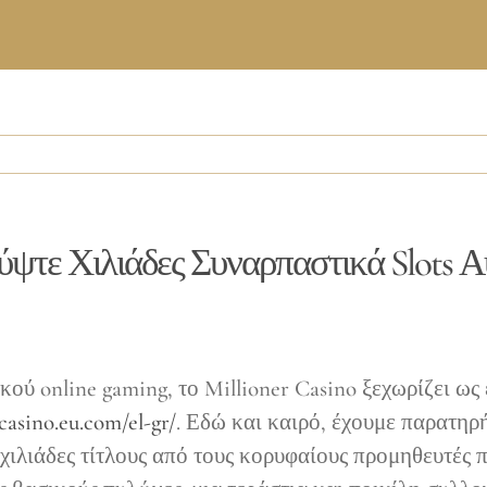
ύψτε Χιλιάδες Συναρπαστικά Slots Α
ού online gaming, το Millioner Casino ξεχωρίζει ω
casino.eu.com/el-gr/
. Εδώ και καιρό, έχουμε παρατηρ
χιλιάδες τίτλους από τους κορυφαίους προμηθευτές 