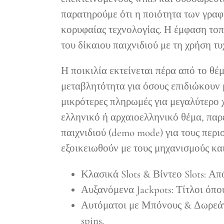
παρατηρούμε ότι η ποιότητα των γραφ
κορυφαίας τεχνολογίας. Η έμφαση τοπο
του δίκαιου παιχνιδιού με τη χρήση 
Η ποικιλία εκτείνεται πέρα από το θέ
μεταβλητότητα για όσους επιδιώκουν 
μικρότερες πληρωμές για μεγαλύτερο χ
ελληνικό ή αρχαιοελληνικό θέμα, παρέ
παιχνιδιού (demo mode) για τους περι
εξοικειωθούν με τους μηχανισμούς κα
Κλασικά Slots & Βίντεο Slots: Α
Αυξανόμενα Jackpots: Τίτλοι όπο
Αυτόματοι με Μπόνους & Δωρεάν 
spins.