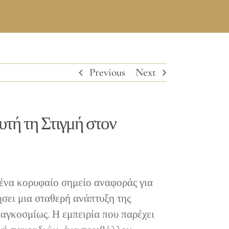
Previous
Next
υτή τη Στιγμή στον
ς ένα κορυφαίο σημείο αναφοράς για
ήσει μια σταθερή ανάπτυξη της
παγκοσμίως. Η εμπειρία που παρέχει