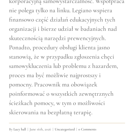
korporacyjną samowystarczalność. Współpraca
nie polega tylko na linku. Legiano wspiera
finansowo część działań edukacyjnych tych
organizacji i bierze udział w badaniach nad
skutecznością narzędzi prewencyjnych.
Ponadto, procedury obsługi klienta jasno
stanowią, że w przypadku zgłoszenia chęci
samowykluczenia lub problemu z hazardem,
proces ma być możliwie najprostszy i
pomocny. Pracownik ma obowiązek
poinformować o wszystkich zewnętrznych
ścieżkach pomocy, w tym o możliwości
skierowania na bezpłatną terapię.
By
Lucy hall
|
June 16th, 2026
|
Uncategorized
|
0 Comments