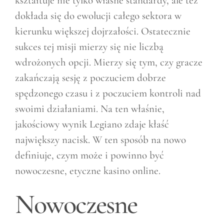
kształtuje nie tylko własne standardy, ale też
dokłada się do ewolucji całego sektora w
kierunku większej dojrzałości. Ostatecznie
sukces tej misji mierzy się nie liczbą
wdrożonych opcji. Mierzy się tym, czy gracze
zakańczają sesję z poczuciem dobrze
spędzonego czasu i z poczuciem kontroli nad
swoimi działaniami. Na ten właśnie,
jakościowy wynik Legiano zdaje kłaść
największy nacisk. W ten sposób na nowo
definiuje, czym może i powinno być
nowoczesne, etyczne kasino online.
Nowoczesne