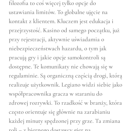
filozofia to coś więcej tylko opcje do
ustawiania limitów. To globalne ujęcie na
kontakt z klientem. Kluczem jest edukacja i
przejrzystość. Kasino od samego początku, już
przy rejestracji, aktywnie uświadamia o
niebezpieczeństwach hazardu, o tym jak
pracują gry i jakie opcje samokontroli są
dostępne. Te komunikaty nie chowają się w
regulaminie. Są organiczną częścią drogi, którą
realizuje użytkownik. Legiano widzi siebie jako
współpracownika gracza w staraniu do
zdrowej rozrywki. To rzadkość w branży, która
często orientuje się głównie na zarabianiu
każdej minuty spędzonej przy grze. Ta zmiana
roli – z biernego dostawcy gier na