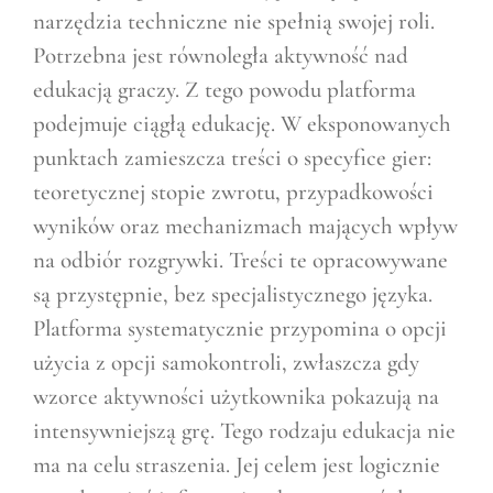
narzędzia techniczne nie spełnią swojej roli.
Potrzebna jest równoległa aktywność nad
edukacją graczy. Z tego powodu platforma
podejmuje ciągłą edukację. W eksponowanych
punktach zamieszcza treści o specyfice gier:
teoretycznej stopie zwrotu, przypadkowości
wyników oraz mechanizmach mających wpływ
na odbiór rozgrywki. Treści te opracowywane
są przystępnie, bez specjalistycznego języka.
Platforma systematycznie przypomina o opcji
użycia z opcji samokontroli, zwłaszcza gdy
wzorce aktywności użytkownika pokazują na
intensywniejszą grę. Tego rodzaju edukacja nie
ma na celu straszenia. Jej celem jest logicznie