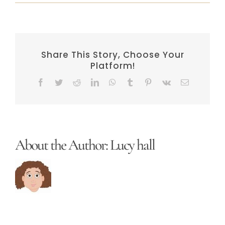
Share This Story, Choose Your
Platform!
Facebook
Twitter
Reddit
LinkedIn
WhatsApp
Tumblr
Pinterest
Vk
Email
About the Author:
Lucy hall