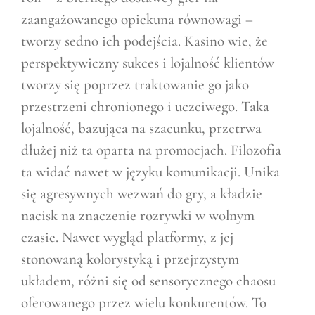
zaangażowanego opiekuna równowagi –
tworzy sedno ich podejścia. Kasino wie, że
perspektywiczny sukces i lojalność klientów
tworzy się poprzez traktowanie go jako
przestrzeni chronionego i uczciwego. Taka
lojalność, bazująca na szacunku, przetrwa
dłużej niż ta oparta na promocjach. Filozofia
ta widać nawet w języku komunikacji. Unika
się agresywnych wezwań do gry, a kładzie
nacisk na znaczenie rozrywki w wolnym
czasie. Nawet wygląd platformy, z jej
stonowaną kolorystyką i przejrzystym
układem, różni się od sensorycznego chaosu
oferowanego przez wielu konkurentów. To