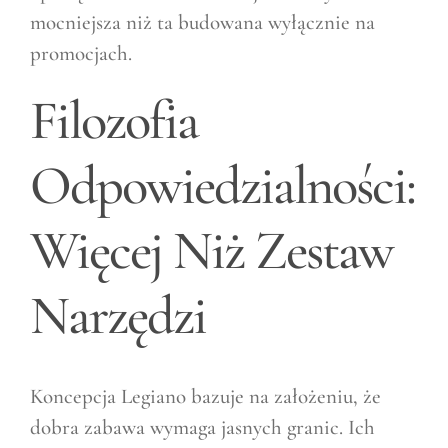
mocniejsza niż ta budowana wyłącznie na
promocjach.
Filozofia
Odpowiedzialności:
Więcej Niż Zestaw
Narzędzi
Koncepcja Legiano bazuje na założeniu, że
dobra zabawa wymaga jasnych granic. Ich