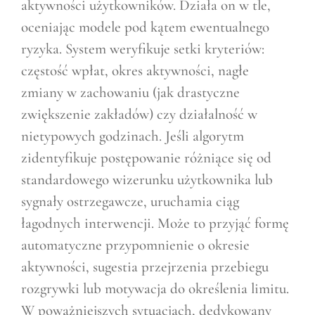
aktywności użytkowników. Działa on w tle,
oceniając modele pod kątem ewentualnego
ryzyka. System weryfikuje setki kryteriów:
częstość wpłat, okres aktywności, nagłe
zmiany w zachowaniu (jak drastyczne
zwiększenie zakładów) czy działalność w
nietypowych godzinach. Jeśli algorytm
zidentyfikuje postępowanie różniące się od
standardowego wizerunku użytkownika lub
sygnały ostrzegawcze, uruchamia ciąg
łagodnych interwencji. Może to przyjąć formę
automatyczne przypomnienie o okresie
aktywności, sugestia przejrzenia przebiegu
rozgrywki lub motywacja do określenia limitu.
W poważniejszych sytuacjach, dedykowany