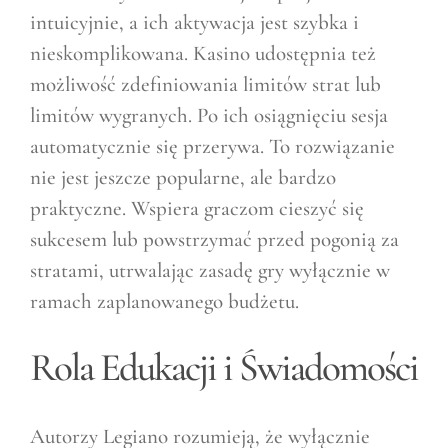
intuicyjnie, a ich aktywacja jest szybka i
nieskomplikowana. Kasino udostępnia też
możliwość zdefiniowania limitów strat lub
limitów wygranych. Po ich osiągnięciu sesja
automatycznie się przerywa. To rozwiązanie
nie jest jeszcze popularne, ale bardzo
praktyczne. Wspiera graczom cieszyć się
sukcesem lub powstrzymać przed pogonią za
stratami, utrwalając zasadę gry wyłącznie w
ramach zaplanowanego budżetu.
Rola Edukacji i Świadomości
Autorzy Legiano rozumieją, że wyłącznie