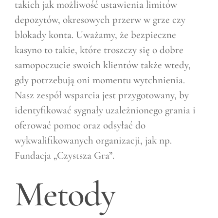
takich jak możliwość ustawienia limitów
depozytów, okresowych przerw w grze czy
blokady konta. Uważamy, że bezpieczne
kasyno to takie, które troszczy się o dobre
samopoczucie swoich klientów także wtedy,
gdy potrzebują oni momentu wytchnienia.
Nasz zespół wsparcia jest przygotowany, by
identyfikować sygnały uzależnionego grania i
oferować pomoc oraz odsyłać do
wykwalifikowanych organizacji, jak np.
Fundacja „Czystsza Gra”.
Metody