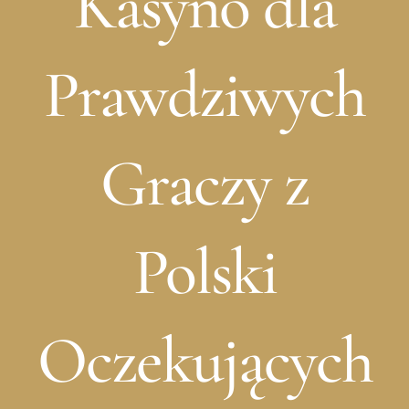
Kasyno dla
Prawdziwych
Graczy z
Polski
Oczekujących