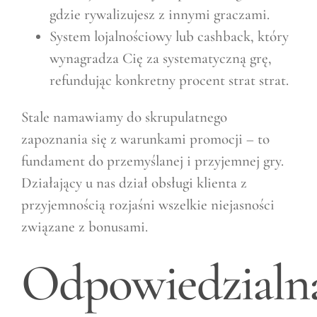
gdzie rywalizujesz z innymi graczami.
System lojalnościowy lub cashback, który
wynagradza Cię za systematyczną grę,
refundując konkretny procent strat strat.
Stale namawiamy do skrupulatnego
zapoznania się z warunkami promocji – to
fundament do przemyślanej i przyjemnej gry.
Działający u nas dział obsługi klienta z
przyjemnością rozjaśni wszelkie niejasności
związane z bonusami.
Odpowiedzialn