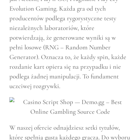
Evolution Gaming. Każda gra od tych
producentów podlega rygorystyczne testy
niezależnych laboratoriów, które
potwierdzają, że generowane wyniki są w
pełni losowe (RNG – Random Number
Generator). Oznacza to, że każdy spin, każde
rozdanie kart opiera się na przypadku i nie
podlega żadnej manipulacji. To fundament
uczciwej rozgrywki.
W naszej ofercie odnajdziesz setki tytułów,
które spełnią gusta każdego gracza. Do wyboru