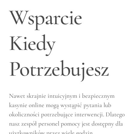
Wsparcie
Kiedy
Potrzebujesz
Nawet skrajnie intuicyjnym i bezpiecznym
kasynie online mogą wystąpić pytania lub
okoliczności potrzebujące interwencji. Dlatego
nasz zespół personel pomocy jest dostępny dla
użytkowników przez wiele godzin,