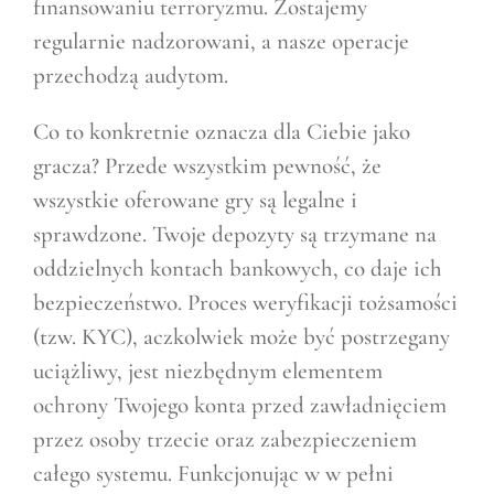
finansowaniu terroryzmu. Zostajemy
regularnie nadzorowani, a nasze operacje
przechodzą audytom.
Co to konkretnie oznacza dla Ciebie jako
gracza? Przede wszystkim pewność, że
wszystkie oferowane gry są legalne i
sprawdzone. Twoje depozyty są trzymane na
oddzielnych kontach bankowych, co daje ich
bezpieczeństwo. Proces weryfikacji tożsamości
(tzw. KYC), aczkolwiek może być postrzegany
uciążliwy, jest niezbędnym elementem
ochrony Twojego konta przed zawładnięciem
przez osoby trzecie oraz zabezpieczeniem
całego systemu. Funkcjonując w w pełni