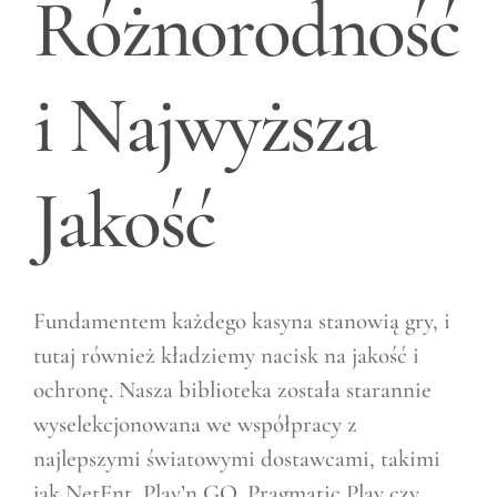
Różnorodność
i Najwyższa
Jakość
Fundamentem każdego kasyna stanowią gry, i
tutaj również kładziemy nacisk na jakość i
ochronę. Nasza biblioteka została starannie
wyselekcjonowana we współpracy z
najlepszymi światowymi dostawcami, takimi
jak NetEnt, Play’n GO, Pragmatic Play czy