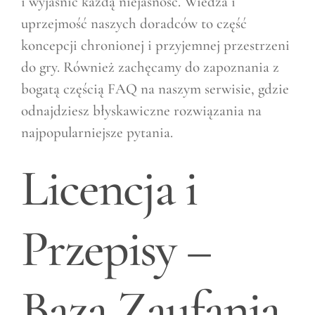
i wyjaśnić każdą niejasność. Wiedza i
uprzejmość naszych doradców to część
koncepcji chronionej i przyjemnej przestrzeni
do gry. Również zachęcamy do zapoznania z
bogatą częścią FAQ na naszym serwisie, gdzie
odnajdziesz błyskawiczne rozwiązania na
najpopularniejsze pytania.
Licencja i
Przepisy –
Baza Zaufania