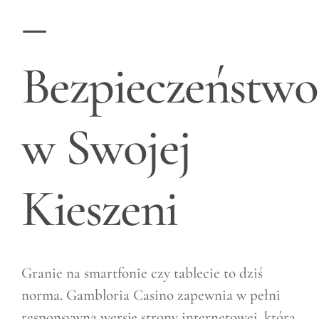
–
Bezpieczeństwo
w Swojej
Kieszeni
Granie na smartfonie czy tablecie to dziś
norma. Gambloria Casino zapewnia w pełni
responsywną wersję strony internetowej, która