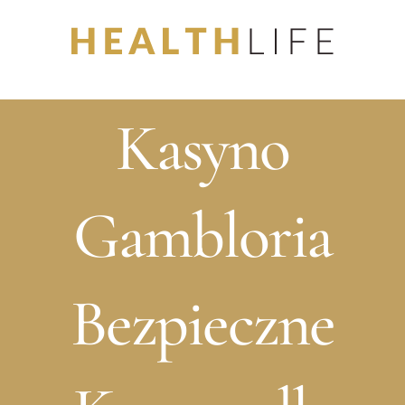
Skip
to
content
Kasyno
Gambloria
Bezpieczne