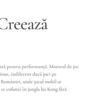
 Creează
ctată pentru performanță. Motorul de joc
inue, indiferent dacă joci pe
a României, unde jocul mobil se
 te cufunzi în jungla lui Kong fără