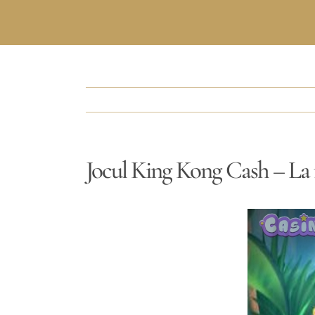
Jocul King Kong Cash – La n