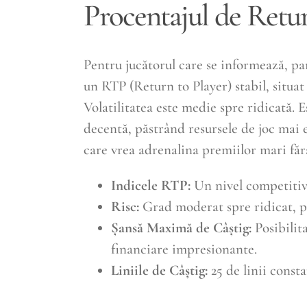
Procentajul de Retur
Pentru jucătorul care se informează, p
un RTP (Return to Player) stabil, situat 
Volatilitatea este medie spre ridicată. 
decentă, păstrând resursele de joc mai e
care vrea adrenalina premiilor mari fără
Indicele RTP:
Un nivel competitiv
Risc:
Grad moderat spre ridicat, pro
Șansă Maximă de Câștig:
Posibilita
financiare impresionante.
Liniile de Câștig:
25 de linii consta