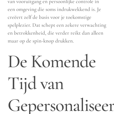
van vooruitgang en persoonlijke controle in
een omgeving die soms indrukwekkend is. Je
creëert zelf de basis voor je toekomstige
spelplezier. Dat schept een zekere verwachting
en betrokkenheid, die verder reikt dan alleen
maar op de spin-knop drukken.
De Komende
Tijd van
Gepersonalisee