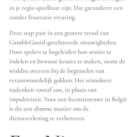
in je regio speelbaar zijn. Dat garandeert een
zonder frustratie ervaring.
Deze stap past in een grotere trend van
GambleGuard-gerelateerde nieuwigheden.
Door spelers te begeleiden hun sessies te
indelen en bewuste keuzes te maken, stemt de
wishlist overeen bij de beginselen van
verantwoordelijk gokken. Het stimuleert
nadenken vooraf aan, in plaats van
impulsiviteit. Voor een licentienemer in België
is dit een slimme manier om de
dienstverlening te verbeteren.