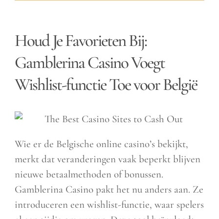
Houd Je Favorieten Bij:
Gamblerina Casino Voegt
Wishlist-functie Toe voor België
Wie er de Belgische online casino’s bekijkt,
merkt dat veranderingen vaak beperkt blijven
nieuwe betaalmethoden of bonussen.
Gamblerina Casino pakt het nu anders aan. Ze
introduceren een wishlist-functie, waar spelers