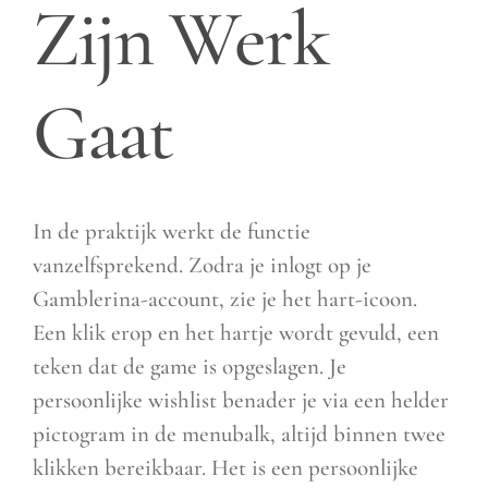
Zijn Werk
Gaat
In de praktijk werkt de functie
vanzelfsprekend. Zodra je inlogt op je
Gamblerina-account, zie je het hart-icoon.
Een klik erop en het hartje wordt gevuld, een
teken dat de game is opgeslagen. Je
persoonlijke wishlist benader je via een helder
pictogram in de menubalk, altijd binnen twee
klikken bereikbaar. Het is een persoonlijke