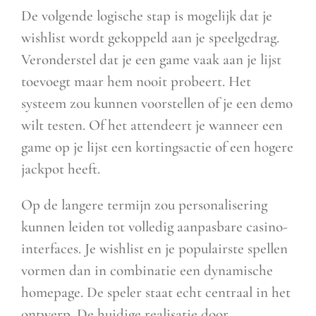
De volgende logische stap is mogelijk dat je
wishlist wordt gekoppeld aan je speelgedrag.
Veronderstel dat je een game vaak aan je lijst
toevoegt maar hem nooit probeert. Het
systeem zou kunnen voorstellen of je een demo
wilt testen. Of het attendeert je wanneer een
game op je lijst een kortingsactie of een hogere
jackpot heeft.
Op de langere termijn zou personalisering
kunnen leiden tot volledig aanpasbare casino-
interfaces. Je wishlist en je populairste spellen
vormen dan in combinatie een dynamische
homepage. De speler staat echt centraal in het
ontwerp. De huidige realisatie door