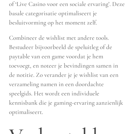
of ‘Live Casino voor een sociale ervaring’. Deze
basale categorisatie optimaliseert je
besluitvorming op het moment zelf.
Combineer de wishlist met andere tools.
Bestudeer bijvoorbeeld de speluitleg of de
paytable van een game voordat je hem
toevoegt, en noteer je bevindingen samen in
de notitie. Zo verander je je wishlist van een
verzameling namen in een doordachte
speelgids. Het wordt een individuele
kennisbank die je gaming-ervaring aanzienlijk
optimaliseert.