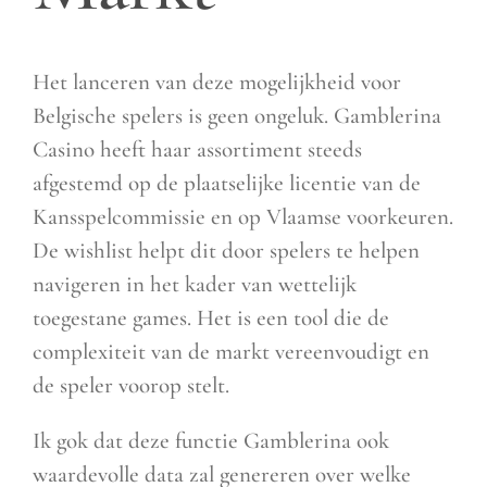
Het lanceren van deze mogelijkheid voor
Belgische spelers is geen ongeluk. Gamblerina
Casino heeft haar assortiment steeds
afgestemd op de plaatselijke licentie van de
Kansspelcommissie en op Vlaamse voorkeuren.
De wishlist helpt dit door spelers te helpen
navigeren in het kader van wettelijk
toegestane games. Het is een tool die de
complexiteit van de markt vereenvoudigt en
de speler voorop stelt.
Ik gok dat deze functie Gamblerina ook
waardevolle data zal genereren over welke