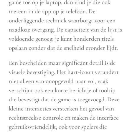
game toe op je laptop, dan vind je die ook
meteen in de app op je telefoon. De
onderliggende techniek waarborgt voor een
naadloze overgang. De capaciteit van de lijst is
voldoende genoeg; je kunt honderden titels
opslaan zonder dat de snelheid eronder lijdt.
Een bescheiden maar significant detail is de
visuele bevestiging. Het hart-icoon verandert
niet alleen van onopgevuld naar vol, vaak
verschijnt ook een korte berichtje of tooltip
die bevestigt dat de game is toegevoegd. Deze
kleine interacties versterken het gevoel van
rechtstreekse controle en maken de interface
gebruiksvriendelijk, ook voor spelers die