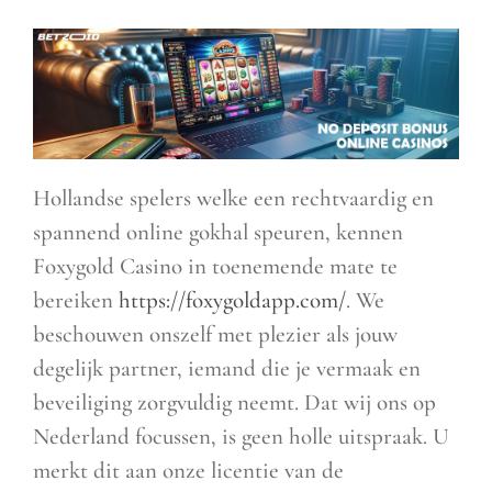
Hollandse spelers welke een rechtvaardig en
spannend online gokhal speuren, kennen
Foxygold Casino in toenemende mate te
bereiken
https://foxygoldapp.com/
. We
beschouwen onszelf met plezier als jouw
degelijk partner, iemand die je vermaak en
beveiliging zorgvuldig neemt. Dat wij ons op
Nederland focussen, is geen holle uitspraak. U
merkt dit aan onze licentie van de