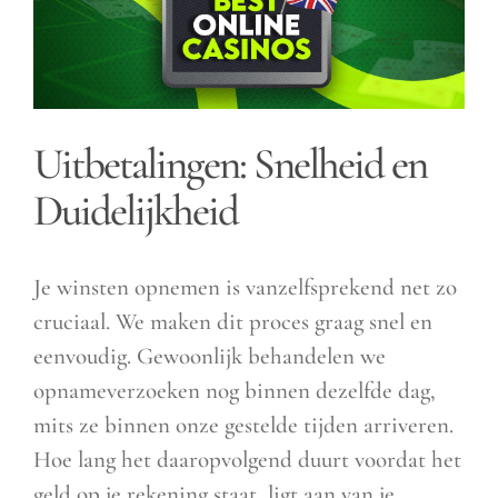
Uitbetalingen: Snelheid en
Duidelijkheid
Je winsten opnemen is vanzelfsprekend net zo
cruciaal. We maken dit proces graag snel en
eenvoudig. Gewoonlijk behandelen we
opnameverzoeken nog binnen dezelfde dag,
mits ze binnen onze gestelde tijden arriveren.
Hoe lang het daaropvolgend duurt voordat het
geld op je rekening staat, ligt aan van je