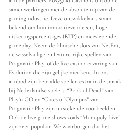
aan de partners. Foxygold Casino is blij op de
samenwerkingen met de absolute top van de
gamingindustrie. Deze ontwikkelaars staan
bekend om hun innovatieve ideeën, hoge
uitkeringspercentages (RTP) en meeslepende
gameplay. Neem de filmische slots van NetEnt,
de wisselvallige en feature-rijke spellen van
Pragmatic Play, of de live casino-ervaring van
Evolution die zijn gelijke niet kent. In ons
aanbod zijn bepaalde spellen extra in de smaak
bij Nederlandse spelers. “Book of Dead” van
Play’n GO en “Gates of Olympus” van
Pragmatic Play zijn uitstekende voorbeelden.
Ook de live game shows zoals “Monopoly Live”
zijn zeer populair. We waarborgen dat het