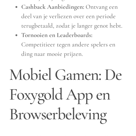
Cashback Aanbiedingen:
Ontvang een
deel van je verliezen over een periode
terugbetaald, zodat je langer genot hebt.
Tornooien en Leaderboards:
Competitieer tegen andere spelers en
ding naar mooie prijzen.
Mobiel Gamen: De
Foxygold App en
Browserbeleving