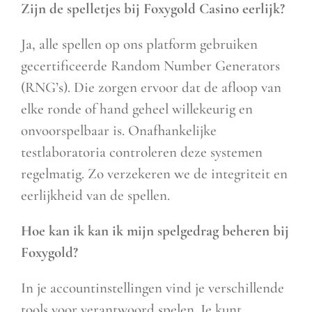
Zijn de spelletjes bij Foxygold Casino eerlijk?
Ja, alle spellen op ons platform gebruiken
gecertificeerde Random Number Generators
(RNG’s). Die zorgen ervoor dat de afloop van
elke ronde of hand geheel willekeurig en
onvoorspelbaar is. Onafhankelijke
testlaboratoria controleren deze systemen
regelmatig. Zo verzekeren we de integriteit en
eerlijkheid van de spellen.
Hoe kan ik kan ik mijn spelgedrag beheren bij
Foxygold?
In je accountinstellingen vind je verschillende
tools voor verantwoord spelen. Je kunt