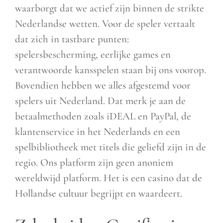
waarborgt dat we actief zijn binnen de strikte
Nederlandse wetten. Voor de speler vertaalt
dat zich in tastbare punten:
spelersbescherming, eerlijke games en
verantwoorde kansspelen staan bij ons voorop.
Bovendien hebben we alles afgestemd voor
spelers uit Nederland. Dat merk je aan de
betaalmethoden zoals iDEAL en PayPal, de
klantenservice in het Nederlands en een
spelbibliotheek met titels die geliefd zijn in de
regio. Ons platform zijn geen anoniem
wereldwijd platform. Het is een casino dat de
Hollandse cultuur begrijpt en waardeert.