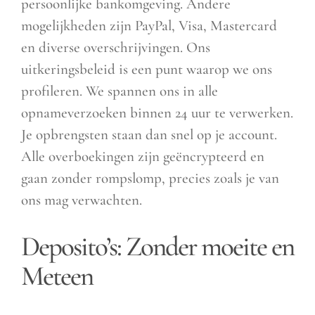
persoonlijke bankomgeving. Andere
mogelijkheden zijn PayPal, Visa, Mastercard
en diverse overschrijvingen. Ons
uitkeringsbeleid is een punt waarop we ons
profileren. We spannen ons in alle
opnameverzoeken binnen 24 uur te verwerken.
Je opbrengsten staan dan snel op je account.
Alle overboekingen zijn geëncrypteerd en
gaan zonder rompslomp, precies zoals je van
ons mag verwachten.
Deposito’s: Zonder moeite en
Meteen