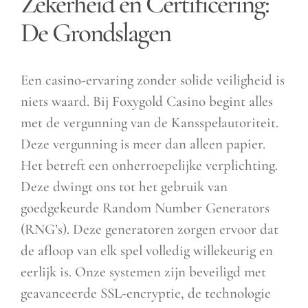
Zekerheid en Certificering:
De Grondslagen
Een casino-ervaring zonder solide veiligheid is
niets waard. Bij Foxygold Casino begint alles
met de vergunning van de Kansspelautoriteit.
Deze vergunning is meer dan alleen papier.
Het betreft een onherroepelijke verplichting.
Deze dwingt ons tot het gebruik van
goedgekeurde Random Number Generators
(RNG’s). Deze generatoren zorgen ervoor dat
de afloop van elk spel volledig willekeurig en
eerlijk is. Onze systemen zijn beveiligd met
geavanceerde SSL-encryptie, de technologie