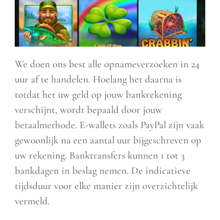
We doen ons best alle opnameverzoeken in 24
uur af te handelen. Hoelang het daarna is
totdat het uw geld op jouw bankrekening
verschijnt, wordt bepaald door jouw
betaalmethode. E-wallets zoals PayPal zijn vaak
gewoonlijk na een aantal uur bijgeschreven op
uw rekening. Banktransfers kunnen 1 tot 3
bankdagen in beslag nemen. De indicatieve
tijdsduur voor elke manier zijn overzichtelijk
vermeld.