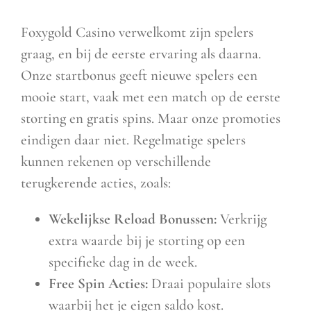
Foxygold Casino verwelkomt zijn spelers
graag, en bij de eerste ervaring als daarna.
Onze startbonus geeft nieuwe spelers een
mooie start, vaak met een match op de eerste
storting en gratis spins. Maar onze promoties
eindigen daar niet. Regelmatige spelers
kunnen rekenen op verschillende
terugkerende acties, zoals:
Wekelijkse Reload Bonussen:
Verkrijg
extra waarde bij je storting op een
specifieke dag in de week.
Free Spin Acties:
Draai populaire slots
waarbij het je eigen saldo kost.