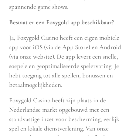
spannende game shows.
Bestaat er een Foxygold app beschikbaar?
Ja, Foxygold Casino heeft een eigen mobiele
app voor iOS (via de App Store) en Android
(via onze website). De app levert een snelle,
soepele en geoptimaliseerde spelervaring. Je
hebt toegang tot alle spellen, bonussen en
betaalmogelijkheden.
Foxygold Casino heeft zijn plaats in de
Nederlandse markt opgebouwd met een
standvastige inzet voor bescherming, eerlijk
spel en lokale dienstverlening. Van onze