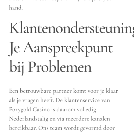
hand.
Klantenondersteunin
Je Aanspreekpunt
bij Problemen
Een betrouwbare partner komt voor je klaar
als je vragen heeft. De klantenservice van
Foxygold Casino is daarom volledig
Nederlandstalig en via meerdere kanalen
bereikbaar. Ons team wordt gevormd door