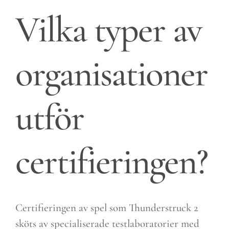
Vilka typer av
organisationer
utför
certifieringen?
Certifieringen av spel som Thunderstruck 2
sköts av specialiserade testlaboratorier med