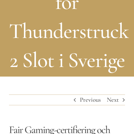
för
Thunderstruck
2 Slot i Sverige
Previous
Next
Fair Gaming-certifiering och