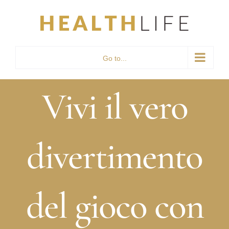
Skip
to
content
Go to...
Vivi il vero
divertimento
del gioco con