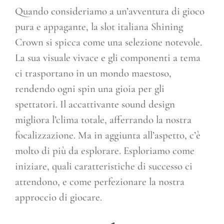
Quando consideriamo a un’avventura di gioco
pura e appagante, la slot italiana Shining
Crown si spicca come una selezione notevole.
La sua visuale vivace e gli componenti a tema
ci trasportano in un mondo maestoso,
rendendo ogni spin una gioia per gli
spettatori. Il accattivante sound design
migliora l’clima totale, afferrando la nostra
focalizzazione. Ma in aggiunta all’aspetto, c’è
molto di più da esplorare. Esploriamo come
iniziare, quali caratteristiche di successo ci
attendono, e come perfezionare la nostra
approccio di giocare.