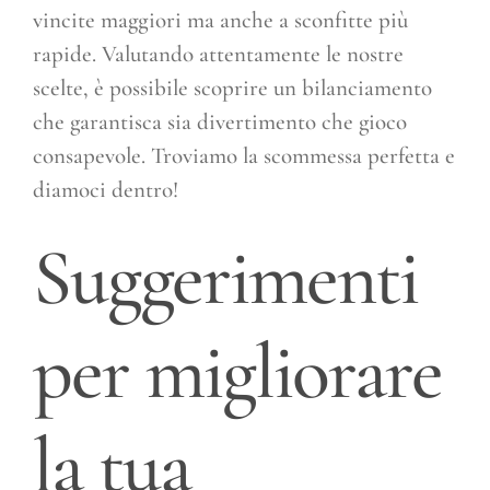
vincite maggiori ma anche a sconfitte più
rapide. Valutando attentamente le nostre
scelte, è possibile scoprire un bilanciamento
che garantisca sia divertimento che gioco
consapevole. Troviamo la scommessa perfetta e
diamoci dentro!
Suggerimenti
per migliorare
la tua