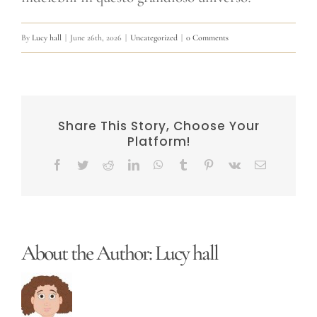
By
Lucy hall
|
June 26th, 2026
|
Uncategorized
|
0 Comments
Share This Story, Choose Your
Platform!
Facebook
Twitter
Reddit
LinkedIn
WhatsApp
Tumblr
Pinterest
Vk
Email
About the Author:
Lucy hall