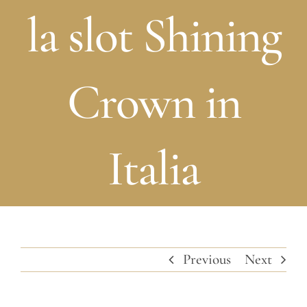
la slot Shining
Crown in
Italia
Previous
Next