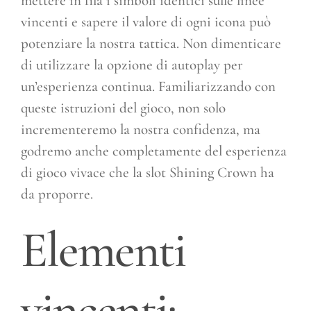
mettere in fila i simboli identici sulle linee
vincenti e sapere il valore di ogni icona può
potenziare la nostra tattica. Non dimenticare
di utilizzare la opzione di autoplay per
un’esperienza continua. Familiarizzando con
queste istruzioni del gioco, non solo
incrementeremo la nostra confidenza, ma
godremo anche completamente del esperienza
di gioco vivace che la slot Shining Crown ha
da proporre.
Elementi
vincenti: