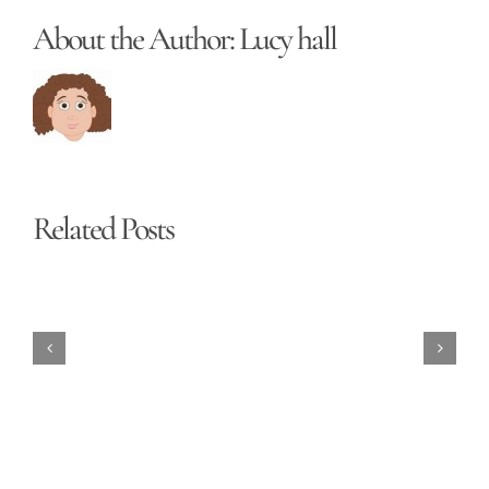
About the Author:
Lucy hall
Related Posts