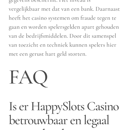
vergelijkbaar met dat van een bank. Daarnaast
heeft het casino systemen om fraude tegen te
gaan en worden spelersgelden apart gehouden
van de bedrijfsmiddelen. Door dit samenspel
van toezicht en techniek kunnen spelers hier
met een gerust hart geld storten.
FAQ
Is er HappySlots Casino
betrouwbaar en legaal