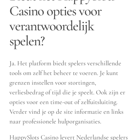
Casino opties voor
verantwoordelijk
spelen?
Ja. Het platform biedt spelers verschillende
tools om zelf het beheer te voeren. Je kunt
grenzen instellen voor stortingen,
verliesbedrag of tijd die je speelt. Ook zijn er
opties voor een time-out of zelfuitsluiting.
Verder vind je op de site informatie en links
naar professionele hulporganisaties.
HappySlots Casino levert Nederlandse spelers