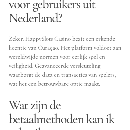
voor gebruikers uit
Nederland?
Zeker. HappySlots Casino bezit een erkende
licentie van Curaçao. Het platform voldoet aan
wereldwijde normen voor eerlijk spel en
veiligheid. Geavanceerde versleuteling
waarborgt de data en transacties van spelers,
wat het een betrouwbare optie maakt.
Wat zijn de
betaalmethoden kan ik