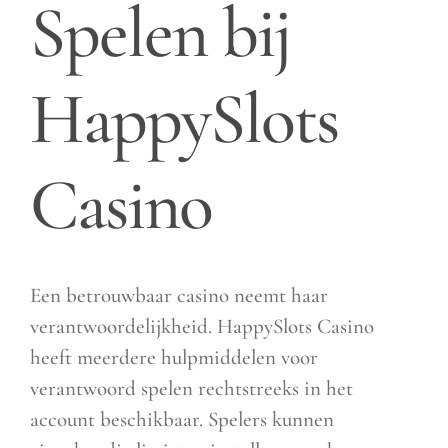
Spelen bij
HappySlots
Casino
Een betrouwbaar casino neemt haar
verantwoordelijkheid. HappySlots Casino
heeft meerdere hulpmiddelen voor
verantwoord spelen rechtstreeks in het
account beschikbaar. Spelers kunnen