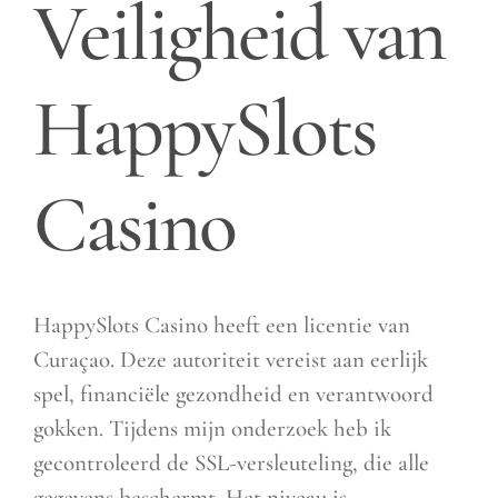
Veiligheid van
HappySlots
Casino
HappySlots Casino heeft een licentie van
Curaçao. Deze autoriteit vereist aan eerlijk
spel, financiële gezondheid en verantwoord
gokken. Tijdens mijn onderzoek heb ik
gecontroleerd de SSL-versleuteling, die alle
gegevens beschermt. Het niveau is