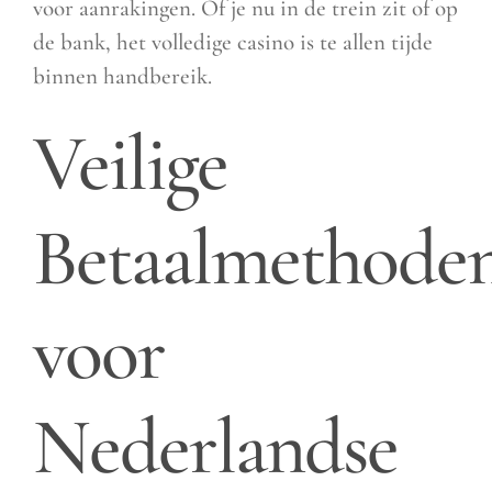
voor aanrakingen. Of je nu in de trein zit of op
de bank, het volledige casino is te allen tijde
binnen handbereik.
Veilige
Betaalmethode
voor
Nederlandse