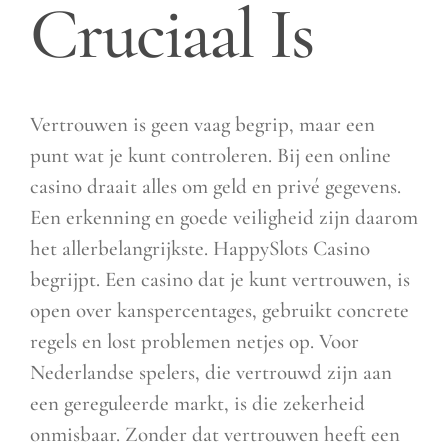
Cruciaal Is
Vertrouwen is geen vaag begrip, maar een
punt wat je kunt controleren. Bij een online
casino draait alles om geld en privé gegevens.
Een erkenning en goede veiligheid zijn daarom
het allerbelangrijkste. HappySlots Casino
begrijpt. Een casino dat je kunt vertrouwen, is
open over kanspercentages, gebruikt concrete
regels en lost problemen netjes op. Voor
Nederlandse spelers, die vertrouwd zijn aan
een gereguleerde markt, is die zekerheid
onmisbaar. Zonder dat vertrouwen heeft een