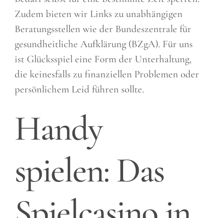
Zudem bieten wir Links zu unabhängigen
Beratungsstellen wie der Bundeszentrale für
gesundheitliche Aufklärung (BZgA). Für uns
ist Glücksspiel eine Form der Unterhaltung,
die keinesfalls zu finanziellen Problemen oder
persönlichem Leid führen sollte.
Handy
spielen: Das
Spielcasino in