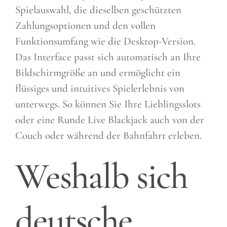
Spielauswahl, die dieselben geschützten
Zahlungsoptionen und den vollen
Funktionsumfang wie die Desktop-Version.
Das Interface passt sich automatisch an Ihre
Bildschirmgröße an und ermöglicht ein
flüssiges und intuitives Spielerlebnis von
unterwegs. So können Sie Ihre Lieblingsslots
oder eine Runde Live Blackjack auch von der
Couch oder während der Bahnfahrt erleben.
Weshalb sich
deutsche