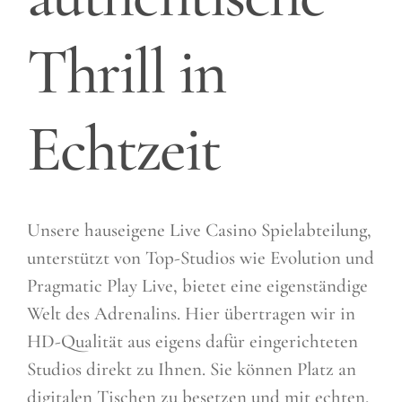
Thrill in
Echtzeit
Unsere hauseigene Live Casino Spielabteilung,
unterstützt von Top-Studios wie Evolution und
Pragmatic Play Live, bietet eine eigenständige
Welt des Adrenalins. Hier übertragen wir in
HD-Qualität aus eigens dafür eingerichteten
Studios direkt zu Ihnen. Sie können Platz an
digitalen Tischen zu besetzen und mit echten,