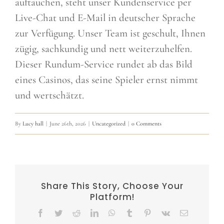
auftauchen, steht unser Kundenservice per
Live-Chat und E-Mail in deutscher Sprache
zur Verfügung. Unser Team ist geschult, Ihnen
zügig, sachkundig und nett weiterzuhelfen.
Dieser Rundum-Service rundet ab das Bild
eines Casinos, das seine Spieler ernst nimmt
und wertschätzt.
By
Lucy hall
|
June 26th, 2026
|
Uncategorized
|
0 Comments
Share This Story, Choose Your
Platform!
Facebook
Twitter
Reddit
LinkedIn
WhatsApp
Tumblr
Pinterest
Vk
Email