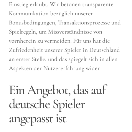
Einstieg erlaubt. Wir betonen transparente
Kommunikation bezüglich unserer
Bonusbedingungen, Transaktionsprozesse und
Spielregeln, um Missverständnisse von
vornherein zu vermeiden. Für uns hat die
Zufriedenheit unserer Spieler in Deutschland
an erster Stelle, und das spiegelt sich in allen
Aspekten der Nutzererfahrung wider
Ein Angebot, das auf
deutsche Spieler
angepasst ist