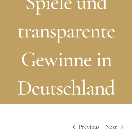
Spiele und
transparente
Gewinne in
Deutschland
Previous
Next