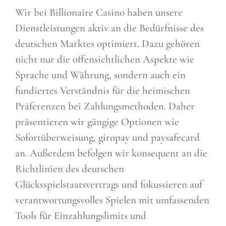
Wir bei Billionaire Casino haben unsere
Dienstleistungen aktiv an die Bedürfnisse des
deutschen Marktes optimiert. Dazu gehören
nicht nur die offensichtlichen Aspekte wie
Sprache und Währung, sondern auch ein
fundiertes Verständnis für die heimischen
Präferenzen bei Zahlungsmethoden. Daher
präsentieren wir gängige Optionen wie
Sofortüberweisung, giropay und paysafecard
an. Außerdem befolgen wir konsequent an die
Richtlinien des deutschen
Glücksspielstaatsvertrags und fokussieren auf
verantwortungsvolles Spielen mit umfassenden
Tools für Einzahlungslimits und