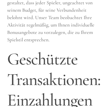
gestaltet, dass jeder Spieler, ungeachtet von
seinem Budget, für seine Verbundenheit
belohnt wird. Unser Team beobachtet Ihre
Aktivität regelmäßig, um Ihnen individuelle
Bonusangebote zu vorzulegen, die zu Ihrem
Spielstil entsprechen.
Geschützte
Transaktionen:
Einzahlungen