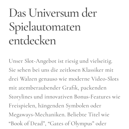
Das Universum der
Spielautomaten
entdecken
Unser Slot-Angebot ist riesig und vielseitig.
Sie sehen bei uns die zeitlosen Klassiker mit
drei Walzen genauso wie moderne Video-Slots
mit atemberaubender Grafik, packenden
Storylines und innovativen Bonus-Features wie
Freispielen, hängenden Symbolen oder
Megaways-Mechaniken. Beliebte Titel wie
“Book of Dead”, “Gates of Olympus” oder