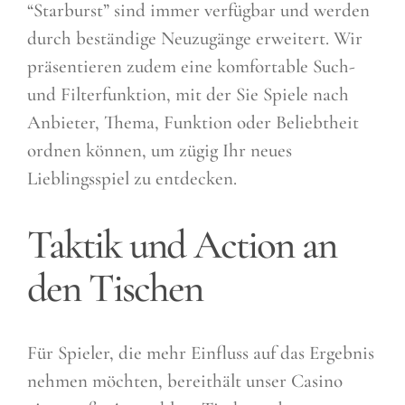
“Starburst” sind immer verfügbar und werden
durch beständige Neuzugänge erweitert. Wir
präsentieren zudem eine komfortable Such-
und Filterfunktion, mit der Sie Spiele nach
Anbieter, Thema, Funktion oder Beliebtheit
ordnen können, um zügig Ihr neues
Lieblingsspiel zu entdecken.
Taktik und Action an
den Tischen
Für Spieler, die mehr Einfluss auf das Ergebnis
nehmen möchten, bereithält unser Casino