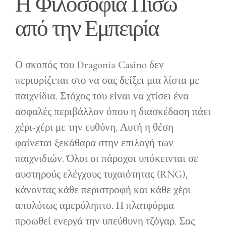
Η Φιλοσοφία Πίσω
από την Εμπειρία
Ο σκοπός του Dragonia Casino δεν
περιορίζεται στο να σας δείξει μια λίστα με
παιχνίδια. Στόχος του είναι να χτίσει ένα
ασφαλές περιβάλλον όπου η διασκέδαση πάει
χέρι-χέρι με την ευθύνη. Αυτή η θέση
φαίνεται ξεκάθαρα στην επιλογή των
παιχνιδιών. Όλοι οι πάροχοι υπόκεινται σε
αυστηρούς ελέγχους τυχαιότητας (RNG),
κάνοντας κάθε περιστροφή και κάθε χέρι
απολύτως αμερόληπτο. Η πλατφόρμα
προωθεί ενεργά την υπεύθυνη τζόγαρ. Σας