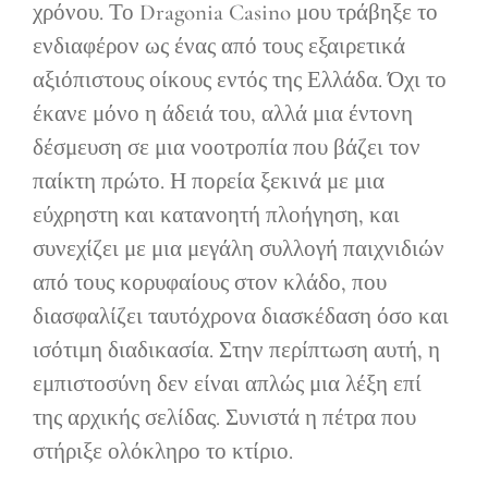
χρόνου. Το Dragonia Casino μου τράβηξε το
ενδιαφέρον ως ένας από τους εξαιρετικά
αξιόπιστους οίκους εντός της Ελλάδα. Όχι το
έκανε μόνο η άδειά του, αλλά μια έντονη
δέσμευση σε μια νοοτροπία που βάζει τον
παίκτη πρώτο. Η πορεία ξεκινά με μια
εύχρηστη και κατανοητή πλοήγηση, και
συνεχίζει με μια μεγάλη συλλογή παιχνιδιών
από τους κορυφαίους στον κλάδο, που
διασφαλίζει ταυτόχρονα διασκέδαση όσο και
ισότιμη διαδικασία. Στην περίπτωση αυτή, η
εμπιστοσύνη δεν είναι απλώς μια λέξη επί
της αρχικής σελίδας. Συνιστά η πέτρα που
στήριξε ολόκληρο το κτίριο.