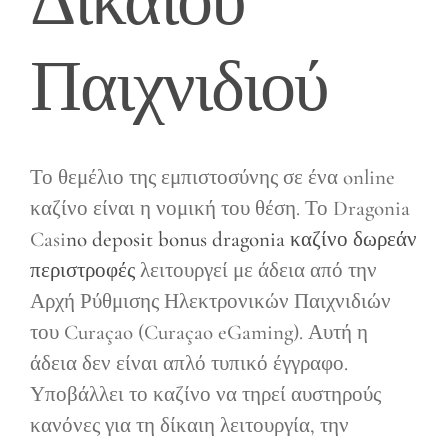
Δίκαιου
Παιχνιδιού
Το θεμέλιο της εμπιστοσύνης σε ένα online
καζίνο είναι η νομική του θέση. Το Dragonia
Casi
no deposit bonus dragonia καζίνο δωρεάν
περιστροφές
λειτουργεί με άδεια από την
Αρχή Ρύθμισης Ηλεκτρονικών Παιχνιδιών
του Curaçao (Curaçao eGaming). Αυτή η
άδεια δεν είναι απλό τυπικό έγγραφο.
Υποβάλλει το καζίνο να τηρεί αυστηρούς
κανόνες για τη δίκαιη λειτουργία, την