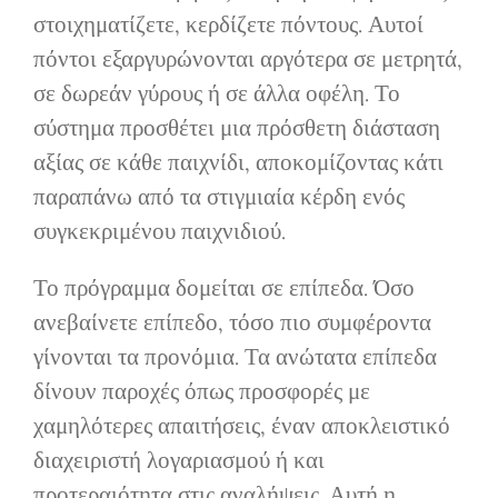
στοιχηματίζετε, κερδίζετε πόντους. Αυτοί
πόντοι εξαργυρώνονται αργότερα σε μετρητά,
σε δωρεάν γύρους ή σε άλλα οφέλη. Το
σύστημα προσθέτει μια πρόσθετη διάσταση
αξίας σε κάθε παιχνίδι, αποκομίζοντας κάτι
παραπάνω από τα στιγμιαία κέρδη ενός
συγκεκριμένου παιχνιδιού.
Το πρόγραμμα δομείται σε επίπεδα. Όσο
ανεβαίνετε επίπεδο, τόσο πιο συμφέροντα
γίνονται τα προνόμια. Τα ανώτατα επίπεδα
δίνουν παροχές όπως προσφορές με
χαμηλότερες απαιτήσεις, έναν αποκλειστικό
διαχειριστή λογαριασμού ή και
προτεραιότητα στις αναλήψεις. Αυτή η