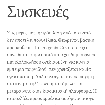
Συσκευές
Στις μέρες μας, η πρόσβαση από το κινητό
δεν αποτελεί πολυτέλεια. Θεωρείται βασική
προϋπόθεση. Το Dragonia Casino το έχει
συνειδητοποιήσει αυτό και έχει δημιουργήσει
μια εξολοκλήρου σχεδιασμένη για κινητά
εμπειρία παιχνιδιού. Δεν χρειάζεται καμία
εγκατάσταση. Απλά ανοίγετε τον περιηγητή
στο κινητό τηλέφωνο ή το τάμπλετ και
μεταβαίνετε στην διαδικτυακή πλατφόρμα. Η
ιστοσελίδα προσαρμόζεται αυτόματα άψογα