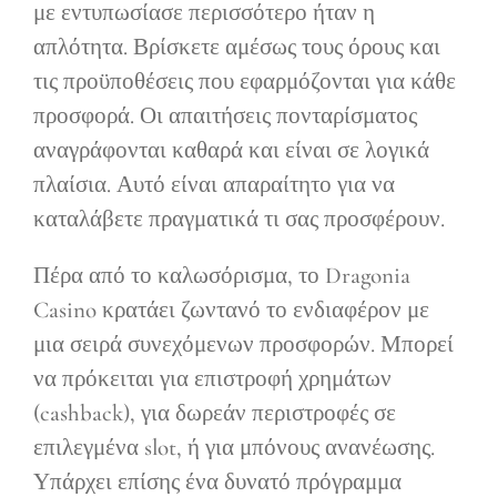
με εντυπωσίασε περισσότερο ήταν η
απλότητα. Βρίσκετε αμέσως τους όρους και
τις προϋποθέσεις που εφαρμόζονται για κάθε
προσφορά. Οι απαιτήσεις πονταρίσματος
αναγράφονται καθαρά και είναι σε λογικά
πλαίσια. Αυτό είναι απαραίτητο για να
καταλάβετε πραγματικά τι σας προσφέρουν.
Πέρα από το καλωσόρισμα, το Dragonia
Casino κρατάει ζωντανό το ενδιαφέρον με
μια σειρά συνεχόμενων προσφορών. Μπορεί
να πρόκειται για επιστροφή χρημάτων
(cashback), για δωρεάν περιστροφές σε
επιλεγμένα slot, ή για μπόνους ανανέωσης.
Υπάρχει επίσης ένα δυνατό πρόγραμμα