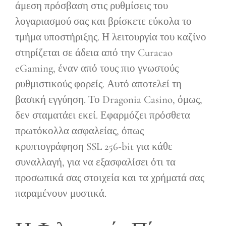
άμεση πρόσβαση στις ρυθμίσεις του
λογαριασμού σας και βρίσκετε εύκολα το
τμήμα υποστήριξης. Η λειτουργία του καζίνο
στηρίζεται σε άδεια από την Curacao
eGaming, έναν από τους πιο γνωστούς
ρυθμιστικούς φορείς. Αυτό αποτελεί τη
βασική εγγύηση. Το Dragonia Casino, όμως,
δεν σταματάει εκεί. Εφαρμόζει πρόσθετα
πρωτόκολλα ασφαλείας, όπως
κρυπτογράφηση SSL 256-bit για κάθε
συναλλαγή, για να εξασφαλίσει ότι τα
προσωπικά σας στοιχεία και τα χρήματά σας
παραμένουν μυστικά.