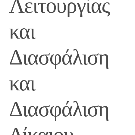
Λειτουργίας
και
Διασφάλιση
και
Διασφάλιση