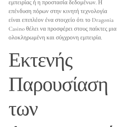
εμπειρίας ή η προστασία δεδομένων. Η
επένδυση πόρων στην κινητή τεχνολογία
είναι επιπλέον ένα στοιχείο ότι το Dragonia
Casino θέλει να προσφέρει στους παίκτες μια
ολοκληρωμένη και σύγχρονη εμπειρία.
Εκτενής
Παρουσίαση
των