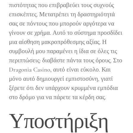
πιστότητας που επιβραβεύει τους συχνούς
επισκέπτες. Μετατρέπει τη δραστηριότητά
σας σε πόντους που μπορούν αργότερα να
γίνουν σε χρήμα. Αυτό το σύστημα προσδίδει
μια αίσθηση μακροπρόθεσμης αξίας. Η
συμβουλή μου παραμένει η ίδια σε όλες τις
περιπτώσεις: διαβάστε πάντα τους όρους. Στο
Dragonia Casino, αυτό είναι εύκολο. Και
μόνο αυτό δημιουργεί εμπιστοσύνη, γιατί
ξέρετε ότι δεν υπάρχουν κρυμμένα εμπόδια
στο δρόμο για να πάρετε τα κέρδη σας.
Υποστήριξη