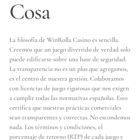
Cosa
La filosofía de WinRolla Casino es sencilla.
Creemos que un juego divertido de verdad solo
puede edificarse sobre una base de seguridad.
La transparencia no es un plus que agregamos,
es el centro de nuestra gestión. Colaboramos
con licencias de juego rigurosas que nos exigen
a cumplir todas las normativas españolas. Esto
certifica que nuestras prácticas comerciales
sean transparentes y correctas. No escondemos
nada. Los términos y condiciones, el
porcentaje de retorno (RTP) de cada juego y