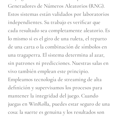
Generadores de Números Aleatorios (RNG).
Estos sistemas están validados por laboratorios
independientes. Su trabajo es verificar que
cada resultado sea completamente aleatorio. Es
lo mismo si es el giro de una ruleta, el reparto
de una carta o la combinación de símbolos en
una tragaperra. El sistema determina al azar,
sin patrones ni predicciones. Nuestras salas en
vivo también emplean este principio.
Empleamos tecnología de streaming de alta
definición y supervisamos los procesos para
mantener la integridad del juego. Cuando
juegas en WinRolla, puedes estar seguro de una
cosa: la suerte es genuina y los resultados son