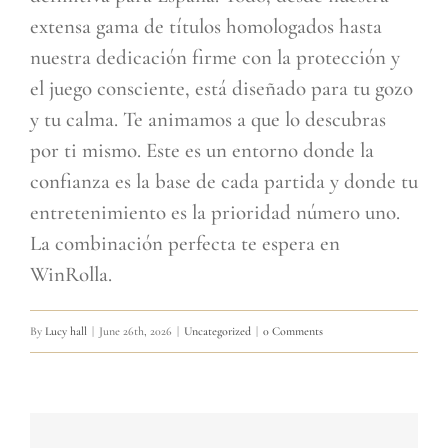
extensa gama de títulos homologados hasta
nuestra dedicación firme con la protección y
el juego consciente, está diseñado para tu gozo
y tu calma. Te animamos a que lo descubras
por ti mismo. Este es un entorno donde la
confianza es la base de cada partida y donde tu
entretenimiento es la prioridad número uno.
La combinación perfecta te espera en
WinRolla.
By
Lucy hall
|
June 26th, 2026
|
Uncategorized
|
0 Comments