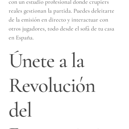
con un estudio profesional donde crupiers
reales gestionan la partida. Puedes deleitarte
de la emisión en directo y interactuar con
otros jugadores, todo desde el sofá de tu casa
en España.
Únete a la
Revolución
del