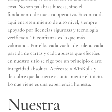
cosa. No son palabras huecas, sino el
fundamento de nuestra operativa. Encontrarás
aquí entretenimiento de alto nivel, siempre
apoyado por licencias rigurosas y tecnología
verificada. Tu confianza es lo que más
valoramos. Por ello, cada vuelta de ruleta, cada
partida de cartas y cada apuesta que efectúes
en nuestro sitio se rige por un principio claro:
integridad absoluta. Acércate a WinRolla y
descubre que la suerte es únicamente el inicio.
Lo que viene es una experiencia honesta.
Nuestra