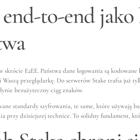
 end-to-end jako
twa
 w skrócie E2EE. Państwa dane logowania są kodowane
 Waszą przeglądarkę. Do serwerów Stake trafia już tyl
edynie bezużyteczny ciąg znaków.
ane standardy szyfrowania, te same, które używają ba
ia przy dzisiejszej technice. To solidny fundament, k