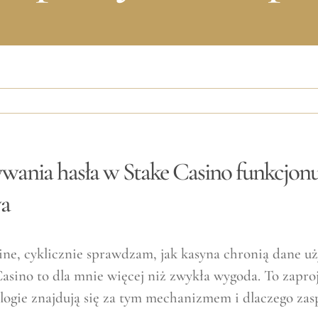
wania hasła w Stake Casino funkcjonuj
wa
ine, cyklicznie sprawdzam, jak kasyna chronią dane
asino to dla mnie więcej niż zwykła wygoda. To zapro
nologie znajdują się za tym mechanizmem i dlaczego z