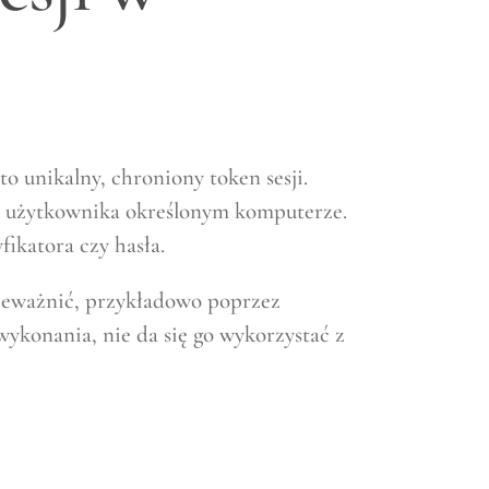
o unikalny, chroniony token sesji.
a użytkownika określonym komputerze.
fikatora czy hasła.
nieważnić, przykładowo poprzez
ykonania, nie da się go wykorzystać z