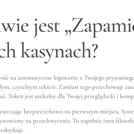
wie jest „Zapamię
ch kasynach?
ść na automatyczne logowanie z Twojego prywatnego ur
ym, czytelnym tekście. Zamiast tego przechowuje zasz
ć. Token jest unikalny dla Twojej przeglądarki i kompu
ieszczając bezpieczeństwo na pierwszym miejscu. Syste
tawiony na przechwycenie. To zupełnie inna filozofi
raktykuje.