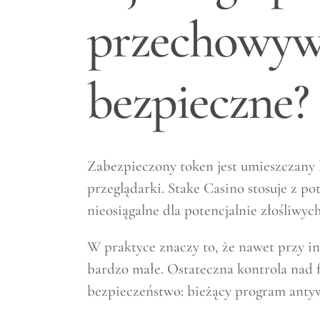
przechowyw
bezpieczne?
Zabezpieczony token jest umieszczany l
przeglądarki. Stake Casino stosuje z p
nieosiągalne dla potencjalnie złośliwyc
W praktyce znaczy to, że nawet przy 
bardzo małe. Ostateczna kontrola nad f
bezpieczeństwo: bieżący program antyw