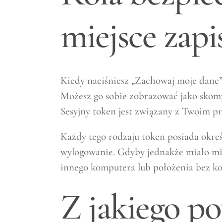
miejsce zapi
Kiedy naciśniesz „Zachowaj moje dane”,
Możesz go sobie zobrazować jako skom
Sesyjny token jest związany z Twoim pro
Każdy tego rodzaju token posiada okre
wylogowanie. Gdyby jednakże miało mie
innego komputera lub położenia bez k
Z jakiego p