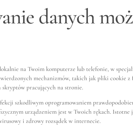
anie danych moż
okalnie na Twoim komputerze lub telefonie, w specjal
otwierdzonych mechanizmów, takich jak pliki cookie z f
h skryptów pracujących na stronie.
infekcji szkodliwym oprogramowaniem prawdopodobień
izycznym urządzeniem jest w Twoich rękach. Istotne je
irusowy i zdrowy rozsądek w internecie.