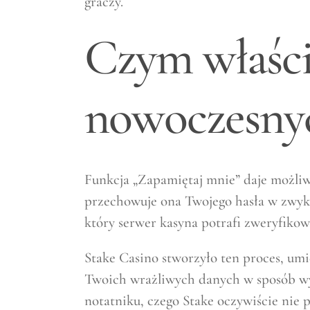
graczy.
Czym właści
nowoczesny
Funkcja „Zapamiętaj mnie” daje możliwo
przechowuje ona Twojego hasła w zwykł
który serwer kasyna potrafi zweryfikowa
Stake Casino stworzyło ten proces, um
Twoich wrażliwych danych w sposób wys
notatniku, czego Stake oczywiście nie p