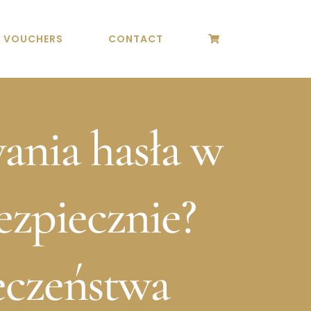
T VOUCHERS
CONTACT
ania hasła w
ezpiecznie?
eczeństwa