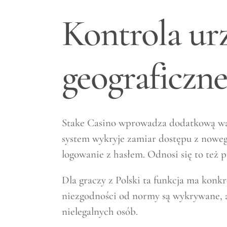
Kontrola urz
geograficzne
Stake Casino wprowadza dodatkową war
system wykryje zamiar dostępu z nowego
logowanie z hasłem. Odnosi się to też 
Dla graczy z Polski ta funkcja ma konkr
niezgodności od normy są wykrywane, 
nielegalnych osób.