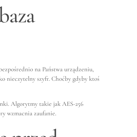
 baza
 bezpośrednio na Państwa urządzeniu,
ko nieczytelny szyfr. Choćby gdyby ktoś
nki. Algorytmy takie jak AES-256
tóry wzmacnia zaufanie.