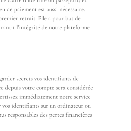
le (carte d’identité ou passeport) et
en de paiement est aussi nécessaire.
premier retrait. Elle a pour but de
arantit l’intégrité de notre plateforme
garder secrets vos identifiants de
sée depuis votre compte sera considérée
vertissez immédiatement notre service
 vos identifiants sur un ordinateur ou
us responsables des pertes financières