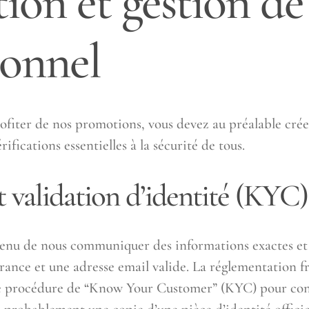
tion et gestion de
onnel
ofiter de nos promotions, vous devez au préalable cré
ifications essentielles à la sécurité de tous.
t validation d’identité (KYC)
tenu de nous communiquer des informations exactes et 
France et une adresse email valide. La réglementation f
e procédure de “Know Your Customer” (KYC) pour contrô