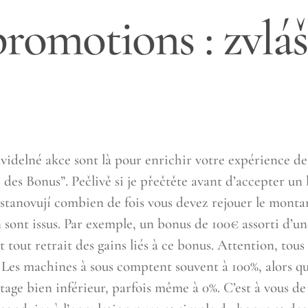
promotions : zvláš
idelné akce sont là pour enrichir votre expérience de j
 des Bonus”. Pečlivě si je přečtěte avant d’accepter u
 stanovují combien de fois vous devez rejouer le montan
n sont issus. Par exemple, un bonus de 100€ assorti d’u
 tout retrait des gains liés à ce bonus. Attention, tou
 Les machines à sous comptent souvent à 100%, alors qu
tage bien inférieur, parfois même à 0%. C’est à vous de