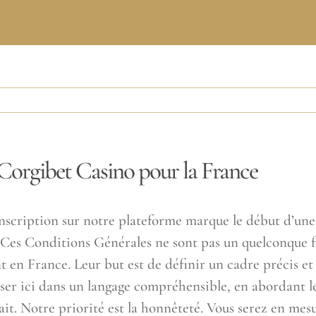
Corgibet Casino pour la France
nscription sur notre plateforme marque le début d’une 
. Ces Conditions Générales ne sont pas un quelconque f
t en France. Leur but est de définir un cadre précis et
poser ici dans un langage compréhensible, en abordant 
t. Notre priorité est la honnêteté. Vous serez en mesu