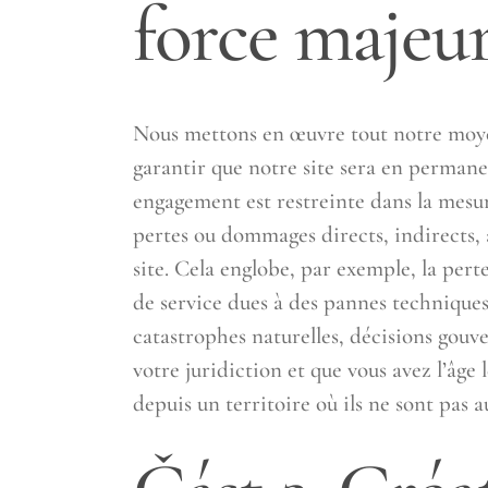
force majeu
Nous mettons en œuvre tout notre moyen
garantir que notre site sera en permane
engagement est restreinte dans la mesur
pertes ou dommages directs, indirects, a
site. Cela englobe, par exemple, la pert
de service dues à des pannes technique
catastrophes naturelles, décisions gouv
votre juridiction et que vous avez l’âge
depuis un territoire où ils ne sont pas a