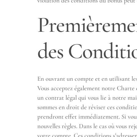
violation des conditions du bonus peut 
Premièremen
des Conditi
En ouvrant un compte et en utilisant le
Vous acceptez également notre Charte 
un contrat légal qui vous lie à notre mai
sommes en droit de réviser ces condition
prendront effet immédiatement. Si vous 
nouvelles règles. Dans le cas où vous re
votre compte. Ces conditions s’adressent