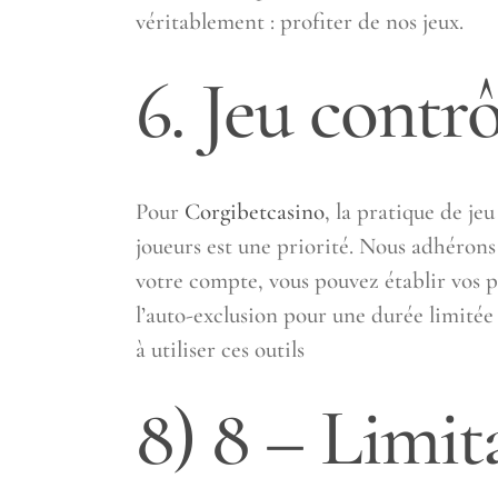
véritablement : profiter de nos jeux.
6. Jeu contrô
Pour
Corgibetcasino
, la pratique de je
joueurs est une priorité. Nous adhérons 
votre compte, vous pouvez établir vos 
l’auto-exclusion pour une durée limitée 
à utiliser ces outils
8) 8 – Limit