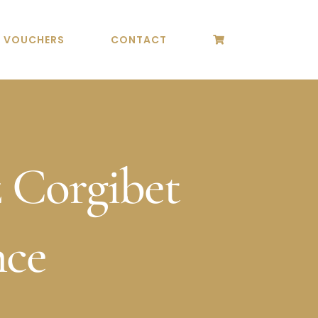
T VOUCHERS
CONTACT
z Corgibet
nce