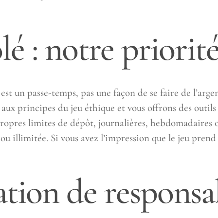
lé : notre priorit
u est un passe-temps, pas une façon de se faire de l’arg
aux principes du jeu éthique et vous offrons des outils
propres limites de dépôt, journalières, hebdomadaires 
ou illimitée. Si vous avez l’impression que le jeu pren
ation de responsab