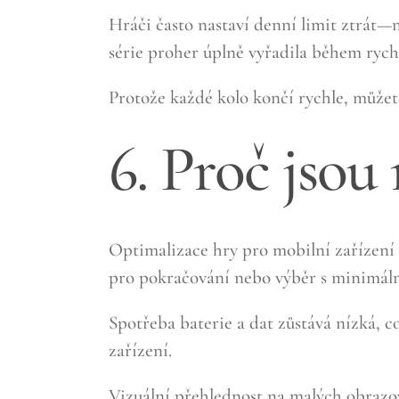
Hráči často nastaví denní limit ztrát—
série proher úplně vyřadila během rychl
Protože každé kolo končí rychle, můžete
6. Proč jsou
Optimalizace hry pro mobilní zařízení
pro pokračování nebo výběr s minimáln
Spotřeba baterie a dat zůstává nízká,
zařízení.
Vizuální přehlednost na malých obrazov