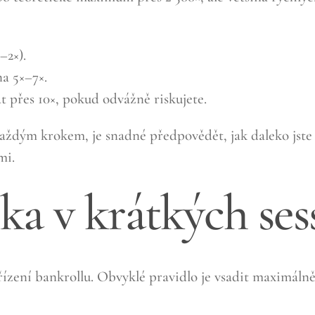
–2×).
a 5×–7×.
 přes 10×, pokud odvážně riskujete.
 každým krokem, je snadné předpovědět, jak daleko jst
mi.
ika v krátkých ses
řízení bankrollu. Obvyklé pravidlo je vsadit maximálně