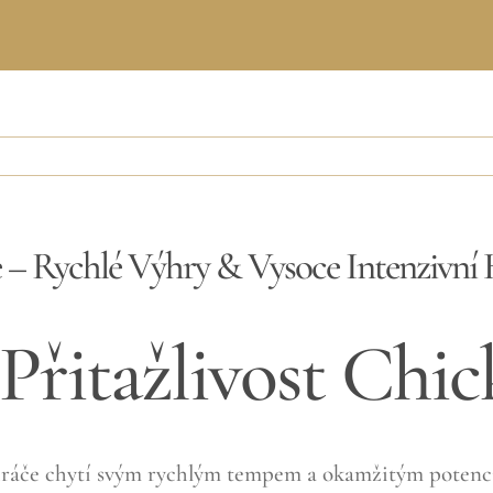
– Rychlé Výhry & Vysoce Intenzivní 
 Přitažlivost Chi
á hráče chytí svým rychlým tempem a okamžitým potenc