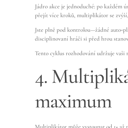
Jádro akce je jednoduché: po každém ú
přejít více kroků, multiplikátor se zvýš
Jste plně pod kontrolou—žádné auto‑pla
disciplinovaní hráči si před hrou stanov
Tento cyklus rozhodování udržuje vaši 
4. Multiplik
maximum
Multiplikátor může vystoupat od 1× až 