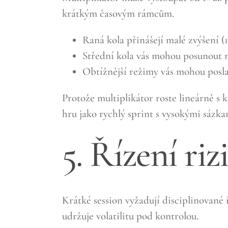
krátkým časovým rámcům.
Raná kola přinášejí malé zvýšení (1
Střední kola vás mohou posunout n
Obtížnější režimy vás mohou poslat
Protože multiplikátor roste lineárně s
hru jako rychlý sprint s vysokými sázka
5. Řízení riz
Krátké session vyžadují disciplinované 
udržuje volatilitu pod kontrolou.