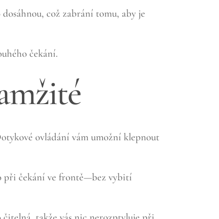
 dosáhnou, což zabrání tomu, aby je
louhého čekání.
kamžité
 Dotykové ovládání vám umožní klepnout
 při čekání ve frontě—bez vybití
itelná, takže vás nic nerozptyluje při