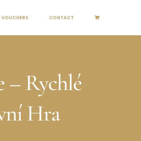
T VOUCHERS
CONTACT
 – Rychlé
vní Hra