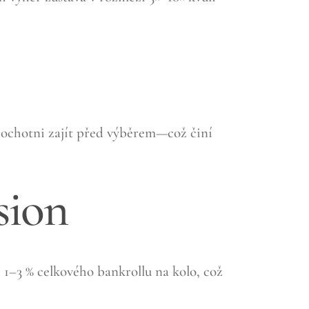
e ochotni zajít před výběrem—což činí
sion
 1–3 % celkového bankrollu na kolo, což