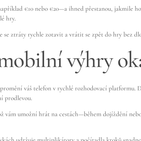
například €10 nebo €20—a ihned přestanou, jakmile ho
é hry.
 se ztráty rychle zotavit a vrátit se zpět do hry bez d
 mobilní výhry o
 promění váš telefon v rychlé rozhodovací platformu.
í prodlevou.
 což vám umožní hrát na cestách—během dojíždění nebo
kách udržuje multiplikátory a počítadla kroků snadno č