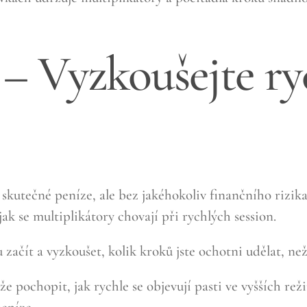
 – Vyzkoušejte ry
kutečné peníze, ale bez jakéhokoliv finančního rizik
ak se multiplikátory chovají při rychlých session.
začít a vyzkoušet, kolik kroků jste ochotni udělat, ne
ochopit, jak rychle se objevují pasti ve vyšších režim