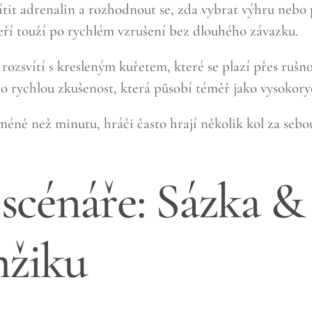
, cítit adrenalin a rozhodnout se, zda vybrat výhru ne
kteří touží po rychlém vzrušení bez dlouhého závazku.
rozsvítí s kresleným kuřetem, které se plazí přes rušn
ro rychlou zkušenost, která působí téměř jako vysokory
éně než minutu, hráči často hrají několik kol za sebou
 scénáře: Sázka 
žiku