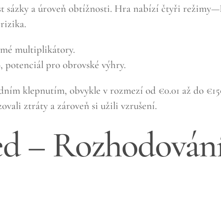
st sázky a úroveň obtížnosti. Hra nabízí čtyři reži
rizika.
dmé multiplikátory.
, potenciál pro obrovské výhry.
ním klepnutím, obvykle v rozmezí od €0.01 až do €150.
vali ztráty a zároveň si užili vzrušení.
řed – Rozhodování