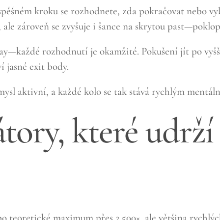
spěšném kroku se rozhodnete, zda pokračovat nebo vyb
í, ale zároveň se zvyšuje i šance na skrytou past—poklo
y—každé rozhodnutí je okamžité. Pokušení jít po vyššíc
í jasné exit body.
mysl aktivní, a každé kolo se tak stává rychlým mentál
átory, které udrží
po teoretické maximum přes 2 500×, ale většina rychlýc