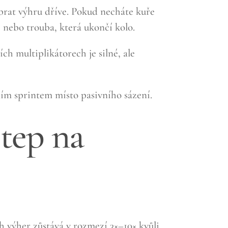
rat výhru dříve. Pokud necháte kuře
p nebo trouba, která ukončí kolo.
h multiplikátorech je silné, ale
ním sprintem místo pasivního sázení.
 tep na
h výher zůstává v rozmezí 3×–10× kvůli