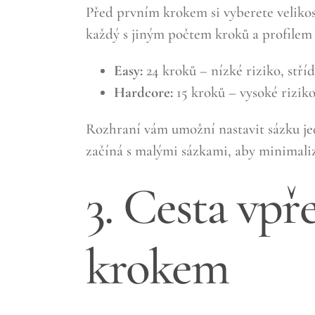
Před prvním krokem si vyberete veliko
každý s jiným počtem kroků a profilem 
Easy:
24 kroků – nízké riziko, stří
Hardcore:
15 kroků – vysoké riziko
Rozhraní vám umožní nastavit sázku jed
začíná s malými sázkami, aby minimalizo
3. Cesta vp
krokem