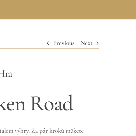
Previous
Next
Hra
cken Road
iálem výhry. Za pár kroků můžete