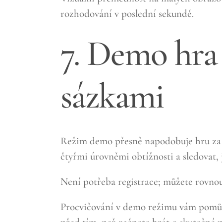
rozhodování v poslední sekundě.
7. Demo hra
sázkami
Režim demo přesně napodobuje hru za s
čtyřmi úrovněmi obtížnosti a sledovat, j
Není potřeba registrace; můžete rovnou 
Procvičování v demo režimu vám pomůže p