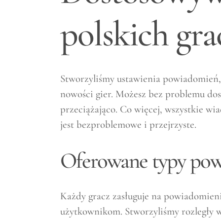
polskich gra
Stworzyliśmy ustawienia powiadomień,
nowości gier. Możesz bez problemu dos
przeciążająco. Co więcej, wszystkie wi
jest bezproblemowe i przejrzyste.
Oferowane typy po
Każdy gracz zasługuje na powiadomieni
użytkownikom. Stworzyliśmy rozległy 