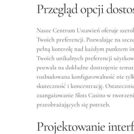
Przegląd opcji dost
Nasze Centrum Ustawień oferuje szerok
Twoich preferencji. Pozwalając na szc
pełną kontrolę nad każdym punktem inter
Twoich unikalnych preferencji użytkown
pozwala na dokładne dostrojenie temató
rozbudowana konfigurowalność nie tylko
skuteczność i koncentrację. Ostateczni
zaangażowanie Slots Casino w tworzeni
przeobrażających się potrzeb.
Projektowanie inter