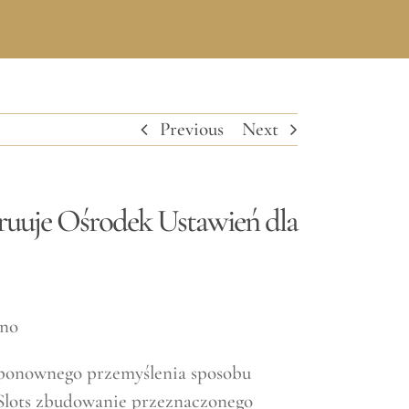
Previous
Next
ruuje Ośrodek Ustawień dla
 ponownego przemyślenia sposobu
 Slots zbudowanie przeznaczonego