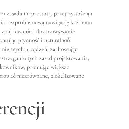
 zasadami: prostotą, przejrzystością i
ewnić bezproblemową nawigację każdemu
e znajdowanie i dostosowywanie
antując płynność i naturalność
 odmiennych urządzeń, zachowując
strzeganiu tych zasad projektowania,
ytkowników, promując większe
ferować niezrównane, zlokalizowane
rencji