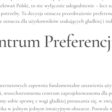
zekiwań Polski, to nie wyłącznie udogodnienie – lecz 
 potrzeby. Ta decyzja oznacza przeobrażenie preferen
cie oznacza dla użytkowników szukających gładkiej i in
ntrum Preferencj
internetowych zapewnia fundamentalne ustawienia u
ń, wszechstronnemu centrum zaprojektowanemu dla p
emy sobie sprawę z wagi gładkiej poruszania się, w zw
nika w jednym jednym intuicyjnym obszarze. Pozwala 