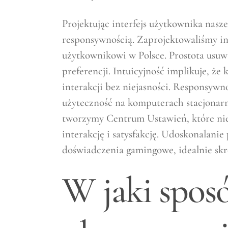
Projektując interfejs użytkownika nasz
responsywnością. Zaprojektowaliśmy i
użytkownikowi w Polsce. Prostota usu
preferencji. Intuicyjność implikuje, ż
interakcji bez niejasności. Responsywn
użyteczność na komputerach stacjonarn
tworzymy Centrum Ustawień, które nie
interakcję i satysfakcję. Udoskonalan
doświadczenia gamingowe, idealnie skro
W jaki spos