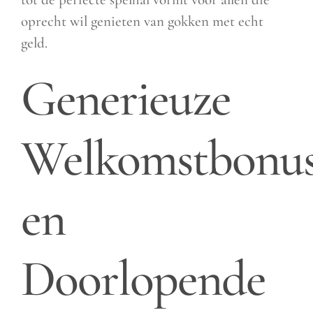
oprecht wil genieten van gokken met echt
geld.
Generieuze
Welkomstbonu
en
Doorlopende