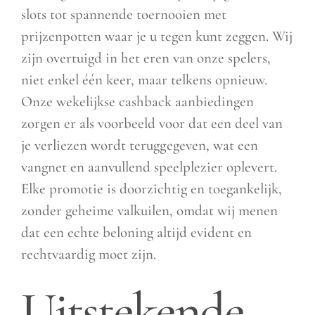
slots tot spannende toernooien met
prijzenpotten waar je u tegen kunt zeggen. Wij
zijn overtuigd in het eren van onze spelers,
niet enkel één keer, maar telkens opnieuw.
Onze wekelijkse cashback aanbiedingen
zorgen er als voorbeeld voor dat een deel van
je verliezen wordt teruggegeven, wat een
vangnet en aanvullend speelplezier oplevert.
Elke promotie is doorzichtig en toegankelijk,
zonder geheime valkuilen, omdat wij menen
dat een echte beloning altijd evident en
rechtvaardig moet zijn.
Uitstekende