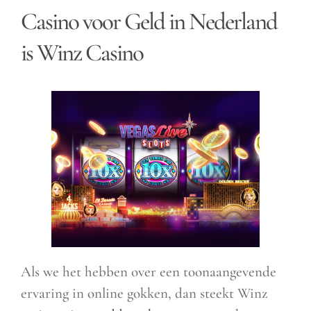
Casino voor Geld in Nederland
is Winz Casino
Als we het hebben over een toonaangevende
ervaring in online gokken, dan steekt Winz