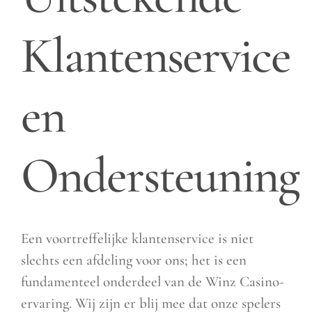
Klantenservice
en
Ondersteuning
Een voortreffelijke klantenservice is niet
slechts een afdeling voor ons; het is een
fundamenteel onderdeel van de Winz Casino-
ervaring. Wij zijn er blij mee dat onze spelers