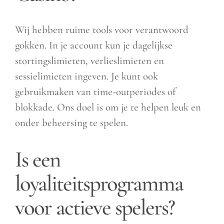
Wij hebben ruime tools voor verantwoord
gokken. In je account kun je dagelijkse
stortingslimieten, verlieslimieten en
sessielimieten ingeven. Je kunt ook
gebruikmaken van time-outperiodes of
blokkade. Ons doel is om je te helpen leuk en
onder beheersing te spelen.
Is een
loyaliteitsprogramma
voor actieve spelers?