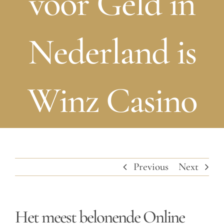
voor Geld in
Nederland is
Winz Casino
Previous
Next
Het meest belonende Online