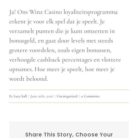
Ja! Ons Winz Casino loyaliteitsprogramma
erkent je voor elk spel dat je speelt. Je
verzamelt punten die je kunt omzetten in
bonusgeld, en gaat door levels met steeds
grotere voordelen, zoals eigen bonussen,
verhoogde cashback percentages en vlottere
opnames. Hoe meer je speelt, hoe meer je
wordt beloond.
By
Lucy hall
|
June 26th, 2026
|
Uncategorized
|
0 Comments
Share This Story, Choose Your