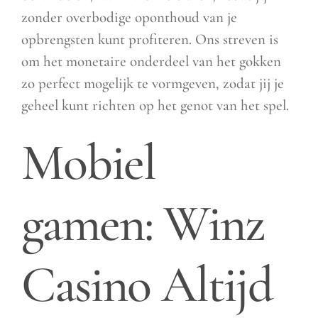
zonder overbodige oponthoud van je
opbrengsten kunt profiteren. Ons streven is
om het monetaire onderdeel van het gokken
zo perfect mogelijk te vormgeven, zodat jij je
geheel kunt richten op het genot van het spel.
Mobiel
gamen: Winz
Casino Altijd