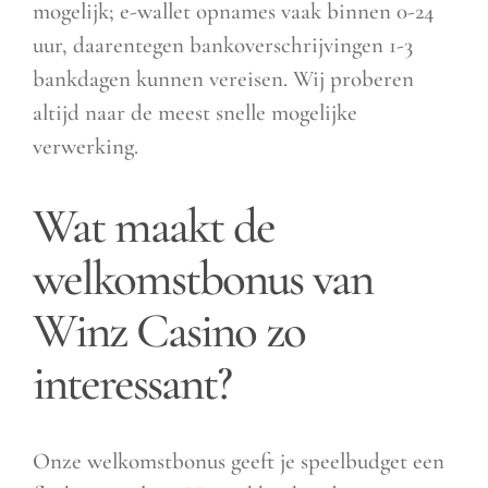
mogelijk; e-wallet opnames vaak binnen 0-24
uur, daarentegen bankoverschrijvingen 1-3
bankdagen kunnen vereisen. Wij proberen
altijd naar de meest snelle mogelijke
verwerking.
Wat maakt de
welkomstbonus van
Winz Casino zo
interessant?
Onze welkomstbonus geeft je speelbudget een