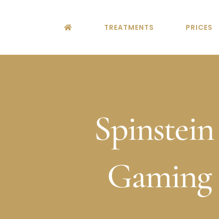
Skip
to
TREATMENTS
PRICES
content
Spinstein
Gaming 