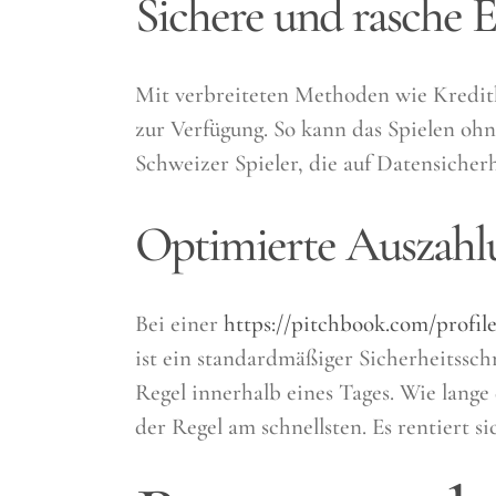
Sichere und rasche 
Mit verbreiteten Methoden wie Kreditka
zur Verfügung. So kann das Spielen ohn
Schweizer Spieler, die auf Datensicherh
Optimierte Auszahl
Bei einer
https://pitchbook.com/profi
ist ein standardmäßiger Sicherheitsschr
Regel innerhalb eines Tages. Wie lange
der Regel am schnellsten. Es rentiert s