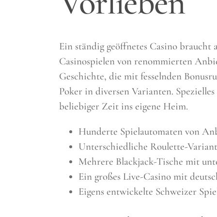
Vorlieben
Ein ständig geöffnetes Casino braucht a
Casinospielen von renommierten Anbie
Geschichte, die mit fesselnden Bonusr
Poker in diversen Varianten. Spezielle
beliebiger Zeit ins eigene Heim.
Hunderte Spielautomaten von Anb
Unterschiedliche Roulette-Varian
Mehrere Blackjack-Tische mit unte
Ein großes Live-Casino mit deutsc
Eigens entwickelte Schweizer Spiel