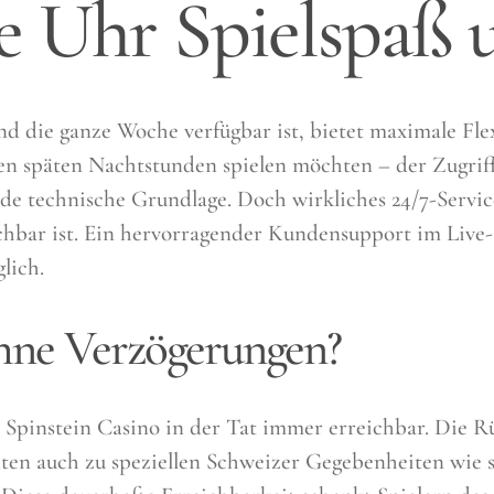
 Uhr Spielspaß 
d die ganze Woche verfügbar ist, bietet maximale Flexi
n späten Nachtstunden spielen möchten – der Zugriff 
lide technische Grundlage. Doch wirkliches 24/7-Servic
hbar ist. Ein hervorragender Kundensupport im Live
lich.
hne Verzögerungen?
n Spinstein Casino in der Tat immer erreichbar. Die 
nnten auch zu speziellen Schweizer Gegebenheiten wie