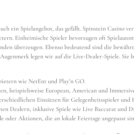
uch ein Spielangebot, das gefällt. Spinstein Casino ve
tern. Einheimische Spieler bevorzugen oft Spielauto
unden überzeugen. Ebenso bedeutend sind die bewährte
s Augenmerk legen wir auf die Live-Dealer-Spiele. Sie
ietern wie NetEnt und Play’n GO.
ten, beispielsweise European, American und Immersive
rschiedlichen Einsätzen für Gelegenheitsspieler und H
hen Dealern, inklusive Spiele wie Live Baccarat und 
e oder Aktionen, die an lokale Feiertage angepasst sin