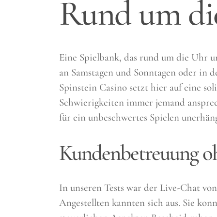
Rund um die
Eine Spielbank, das rund um die Uhr un
an Samstagen und Sonntagen oder in de
Spinstein Casino setzt hier auf eine so
Schwierigkeiten immer jemand ansprec
für ein unbeschwertes Spielen unerhäng
Kundenbetreuung o
In unseren Tests war der Live-Chat vo
Angestellten kannten sich aus. Sie ko