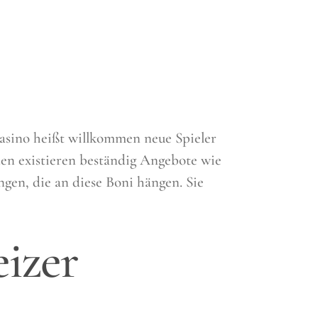
asino heißt willkommen neue Spieler
en existieren beständig Angebote wie
en, die an diese Boni hängen. Sie
eizer