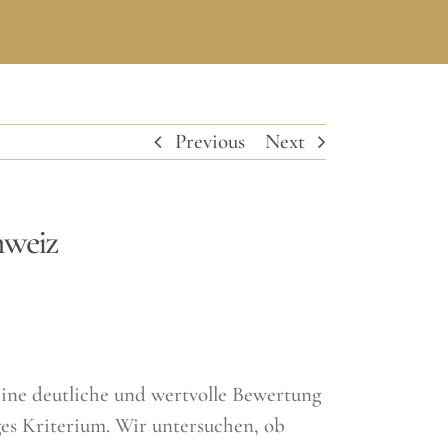
Previous
Next
hweiz
 eine deutliche und wertvolle Bewertung
iges Kriterium. Wir untersuchen, ob