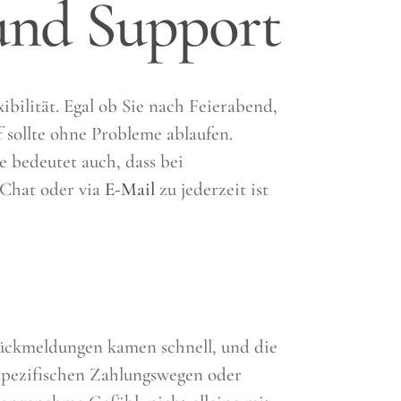
und Support
bilität. Egal ob Sie nach Feierabend,
sollte ohne Probleme ablaufen.
e bedeutet auch, dass bei
-Chat oder via
E-Mail
zu jederzeit ist
Rückmeldungen kamen schnell, und die
 spezifischen Zahlungswegen oder