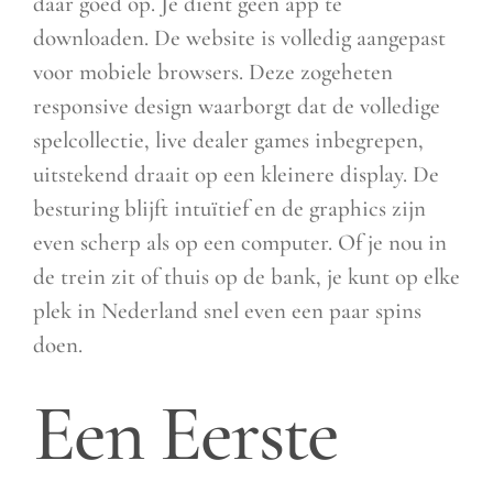
daar goed op. Je dient geen app te
downloaden. De website is volledig aangepast
voor mobiele browsers. Deze zogeheten
responsive design waarborgt dat de volledige
spelcollectie, live dealer games inbegrepen,
uitstekend draait op een kleinere display. De
besturing blijft intuïtief en de graphics zijn
even scherp als op een computer. Of je nou in
de trein zit of thuis op de bank, je kunt op elke
plek in Nederland snel even een paar spins
doen.
Een Eerste