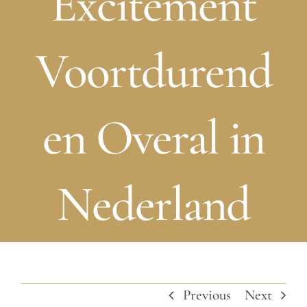
Excitement
Voortdurend
en Overal in
Nederland
Previous
Next