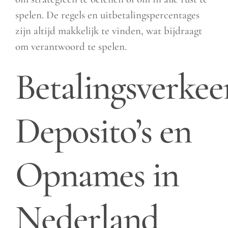
spelen. De regels en uitbetalingspercentages
zijn altijd makkelijk te vinden, wat bijdraagt
om verantwoord te spelen.
Betalingsverkee
Deposito’s en
Opnames in
Nederland