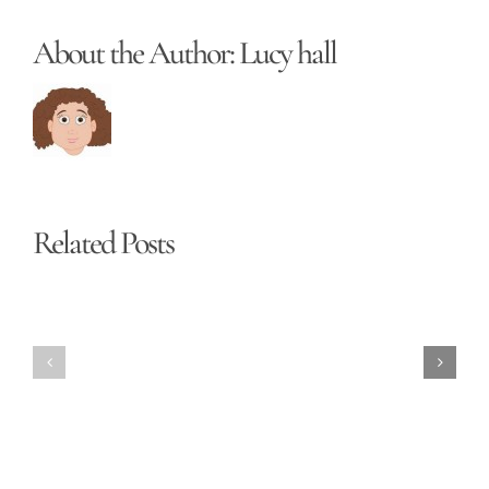
About the Author:
Lucy hall
Related Posts