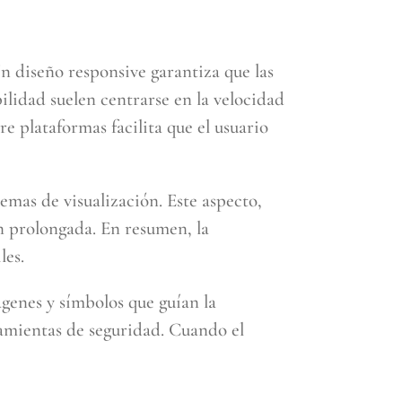
Un diseño responsive garantiza que las
ilidad suelen centrarse en la velocidad
re plataformas facilita que el usuario
emas de visualización. Este aspecto,
n prolongada. En resumen, la
les.
genes y símbolos que guían la
rramientas de seguridad. Cuando el