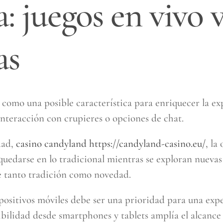
 juegos en vivo v
as
 como una posible característica para enriquecer la exp
 interacción con crupieres o opciones de chat.
dad,
casino candyland https://candyland-casino.eu/
, la
 quedarse en lo tradicional mientras se exploran nuevas
e tanto tradición como novedad.
spositivos móviles debe ser una prioridad para una ex
ibilidad desde smartphones y tablets amplía el alcance 