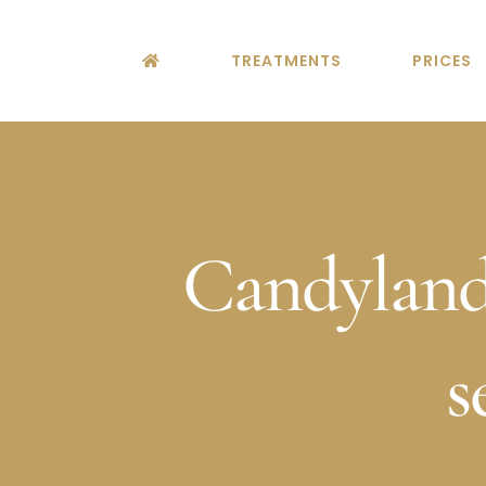
Skip
to
TREATMENTS
PRICES
content
Candyland 
s