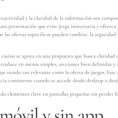
teractividad y la claridad de la información son compo
una presentación que evite jerga innecesaria y ofrezca 
e las ofertas específicas pueden cambiar, la segurida
casino se apoya en una propuesta que busca claridad v
e traduce en menús simples, secciones bien definidas y 
igue siendo tan relevan­te como la oferta de juegos. Este
ia consistente cuando se accede desde desktop o desde
do elementos clave en pantallas pequeñas sin perder f
móvil y sin app