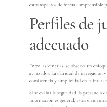
estos aspectos de forma comprensible p
Perfiles de 
adecuado
Entre las ventajas, se observa un enfoq
avanzados. La claridad de navegación y
consistencia y simplicidad en la interac
Si se evalúa la seguridad, la presencia 
información es general, estos elemento