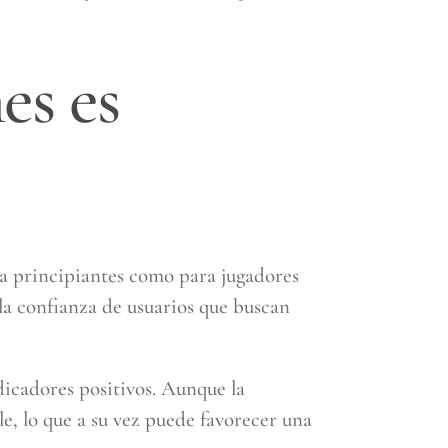
es es
ara principiantes como para jugadores
la confianza de usuarios que buscan
ndicadores positivos. Aunque la
e, lo que a su vez puede favorecer una