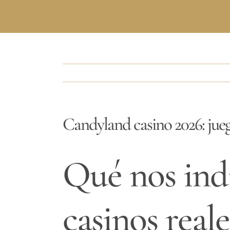
Candyland casino 2026: jueg
Qué nos indi
casinos reale