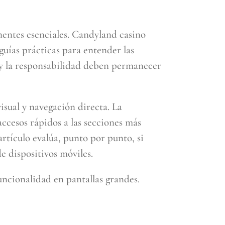
nentes esenciales. Candyland casino
guías prácticas para entender las
d y la responsabilidad deben permanecer
isual y navegación directa. La
accesos rápidos a las secciones más
 artículo evalúa, punto por punto, si
 dispositivos móviles.
uncionalidad en pantallas grandes.