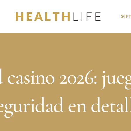
GIF
casino 2026: jueg
eguridad en detal