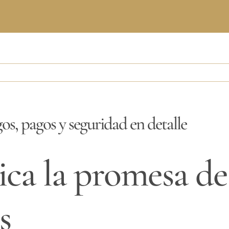
os, pagos y seguridad en detalle
ca la promesa de
s