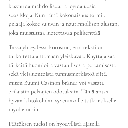
kasvattaa mahdollisuutta löytää uusia
suosikkeja. Kun tämä kokonaisuus toimii,
pelaaja kokee sujuvan ja nautinnollisen alustan,
joka muistuttaa luotettavaa pelikenttää.
Tässä yhteydessä korostuu, että teksti on
tarkoitettu antamaan yleiskuvaa. Käyttäjä saa
tärkeitä huomioita vastuullisesta pelaamisesta
sekä yleisluontoista tunnusmerkistöä siitä,
miten Buumi Casinon brändi voi vastata
erilaisiin pelaajien odotuksiin. Tämä antaa
hyvän lähtökohdan syventävälle tutkimukselle
myöhemmin.
Päätöksen tueksi on hyödyllistä ajatella