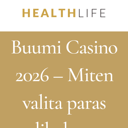
Skip
to
content
Buumi Casino
2026 – Miten
valita paras