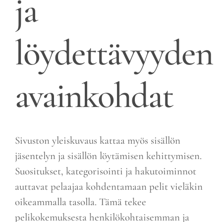
ja
löydettävyyden
avainkohdat
Sivuston yleiskuvaus kattaa myös sisällön
jäsentelyn ja sisällön löytämisen kehittymisen.
Suositukset, kategorisointi ja hakutoiminnot
auttavat pelaajaa kohdentamaan pelit vieläkin
oikeammalla tasolla. Tämä tekee
pelikokemuksesta henkilökohtaisemman ja