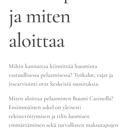
ja miten
aloittaa
Mihin kannattaa kiinnittää huomiota
vastuullisessa pelaamisessa? Työkalut, rajat ja
itsearviointi ovat keskeisiä suosituksia.
Miten aloittaa pelaaminen Buumi Casinolla?
Ensimmäinen askel on yleisesti
rekisteröitymisen ja tilin luomisen
ymmärtäminen sekä turvallisten maksutapojen