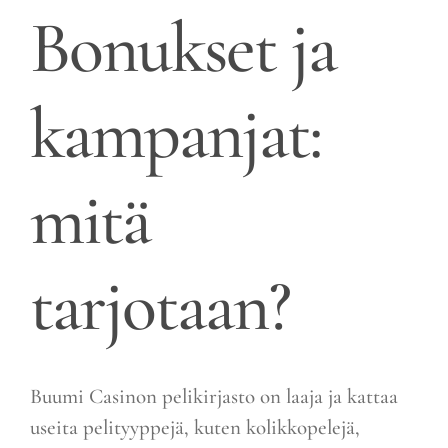
Bonukset ja
kampanjat:
mitä
tarjotaan?
Buumi Casinon pelikirjasto on laaja ja kattaa
useita pelityyppejä, kuten kolikkopelejä,