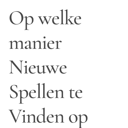
Op welke
manier
Nieuwe
Spellen te
Vinden op