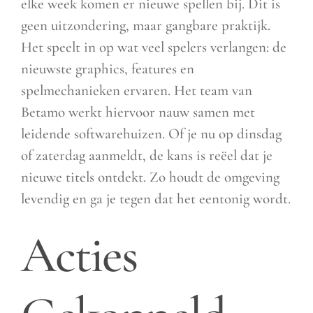
elke week komen er nieuwe spellen bij. Dit is
geen uitzondering, maar gangbare praktijk.
Het speelt in op wat veel spelers verlangen: de
nieuwste graphics, features en
spelmechanieken ervaren. Het team van
Betamo werkt hiervoor nauw samen met
leidende softwarehuizen. Of je nu op dinsdag
of zaterdag aanmeldt, de kans is reëel dat je
nieuwe titels ontdekt. Zo houdt de omgeving
levendig en ga je tegen dat het eentonig wordt.
Acties