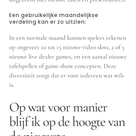
Een gebruikelijke maandelijkse
verdeling kan er zo uitzien:
In een normale maand kunnen spelers rekenen
op ongeveer 10 tot 15 nieuwe video slots, 2 of 3
nieuwe live dealer games, en een aantal nieuwe
tafelspellen of game-show concepten. Deze
diversiteit zorgt dat er voor iedereen wat wils
is.
Op wat voor manier
blijf ik op de hoogte van