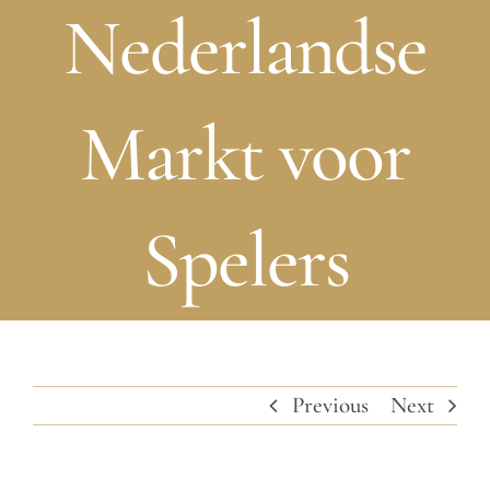
Nederlandse
Markt voor
Spelers
Previous
Next