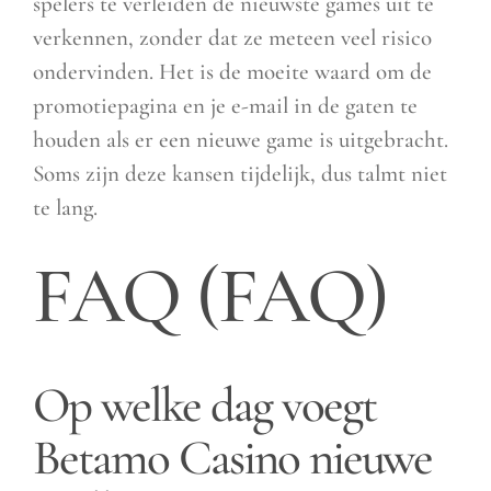
spelers te verleiden de nieuwste games uit te
verkennen, zonder dat ze meteen veel risico
ondervinden. Het is de moeite waard om de
promotiepagina en je e-mail in de gaten te
houden als er een nieuwe game is uitgebracht.
Soms zijn deze kansen tijdelijk, dus talmt niet
te lang.
FAQ (FAQ)
Op welke dag voegt
Betamo Casino nieuwe