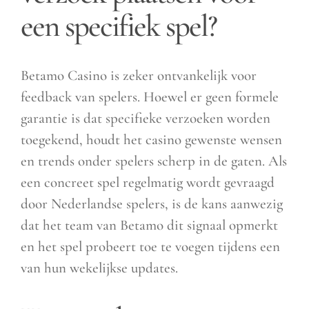
een specifiek spel?
Betamo Casino is zeker ontvankelijk voor
feedback van spelers. Hoewel er geen formele
garantie is dat specifieke verzoeken worden
toegekend, houdt het casino gewenste wensen
en trends onder spelers scherp in de gaten. Als
een concreet spel regelmatig wordt gevraagd
door Nederlandse spelers, is de kans aanwezig
dat het team van Betamo dit signaal opmerkt
en het spel probeert toe te voegen tijdens een
van hun wekelijkse updates.