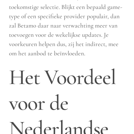
toekomstige selectie. Blijkt een bepaald game-
type of een specifieke provider populair, dan
zal Betamo daar naar verwachting meer van
toevoegen voor de wekelijkse updates. Je
voorkeuren helpen dus, zij het indirect, mee
om het aanbod te beïnvloeden.
Het Voordeel
voor de
Nederlandse