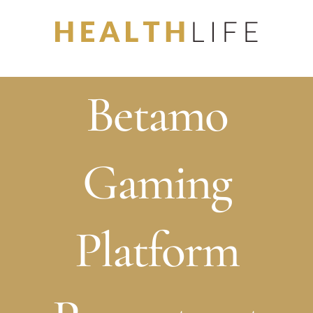
Skip
to
content
Betamo
Gaming
Platform