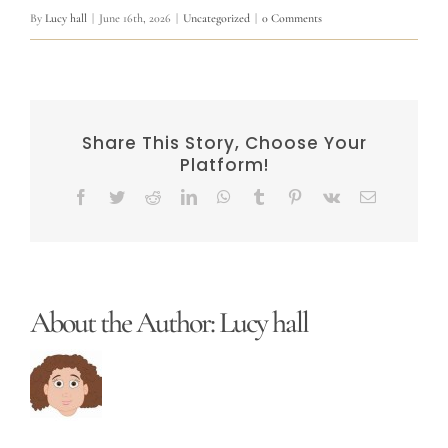
By
Lucy hall
|
June 16th, 2026
|
Uncategorized
|
0 Comments
Share This Story, Choose Your
Platform!
Facebook
Twitter
Reddit
LinkedIn
WhatsApp
Tumblr
Pinterest
Vk
Email
About the Author:
Lucy hall