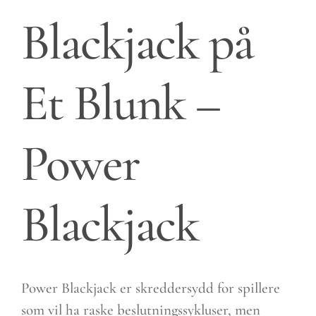
Blackjack på
Et Blunk –
Power
Blackjack
Power Blackjack er skreddersydd for spillere
som vil ha raske beslutningssykluser, men