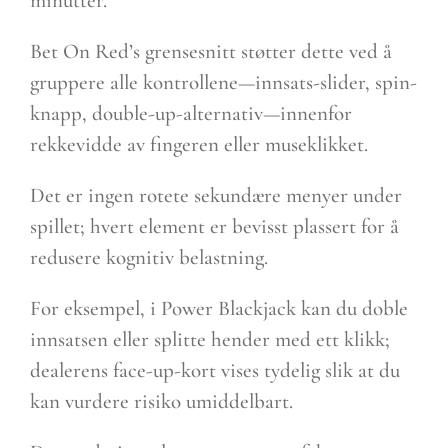
minutter.
Bet On Red’s grensesnitt støtter dette ved å
gruppere alle kontrollene—innsats-slider, spin-
knapp, double-up-alternativ—innenfor
rekkevidde av fingeren eller museklikket.
Det er ingen rotete sekundære menyer under
spillet; hvert element er bevisst plassert for å
redusere kognitiv belastning.
For eksempel, i Power Blackjack kan du doble
innsatsen eller splitte hender med ett klikk;
dealerens face-up-kort vises tydelig slik at du
kan vurdere risiko umiddelbart.