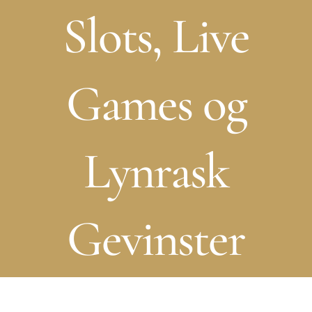
Slots, Live
Games og
Lynrask
Gevinster