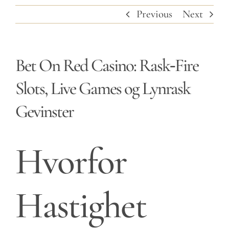
Previous
Next
Bet On Red Casino: Rask‑Fire
Slots, Live Games og Lynrask
Gevinster
Hvorfor
Hastighet