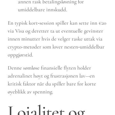
annen rask betalingsløsning for
umiddelbare innskudd.
En typisk kort‑session spiller kan sette inn €20
via Visa og deretter ta ut eventuelle gevinster
innen minutter hvis de velger raske uttak via
crypto-metoder som lover nesten‑umiddelbar
oppgjørstid.
Denne sømløse finansielle flyten holder
adrenalinet høyt og frustrasjonen lav—en
kritisk faktor når du spiller bare for korte
øyeblikk av spenning.
Lojalitet og