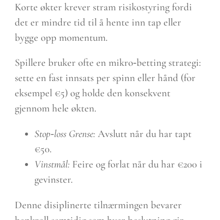
Korte økter krever stram risikostyring fordi
det er mindre tid til å hente inn tap eller
bygge opp momentum.
Spillere bruker ofte en mikro‑betting strategi:
sette en fast innsats per spinn eller hånd (for
eksempel €5) og holde den konsekvent
gjennom hele økten.
Stop‑loss Grense:
Avslutt når du har tapt
€50.
Vinstmål:
Feire og forlat når du har €200 i
gevinster.
Denne disiplinerte tilnærmingen bevarer