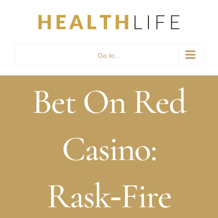
Skip
to
content
Go to...
Bet On Red
Casino:
Rask‑Fire