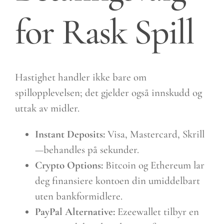
for Rask Spill
Hastighet handler ikke bare om
spillopplevelsen; det gjelder også innskudd og
uttak av midler.
Instant Deposits:
Visa, Mastercard, Skrill
—behandles på sekunder.
Crypto Options:
Bitcoin og Ethereum lar
deg finansiere kontoen din umiddelbart
uten bankformidlere.
PayPal Alternative:
Ezeewallet tilbyr en