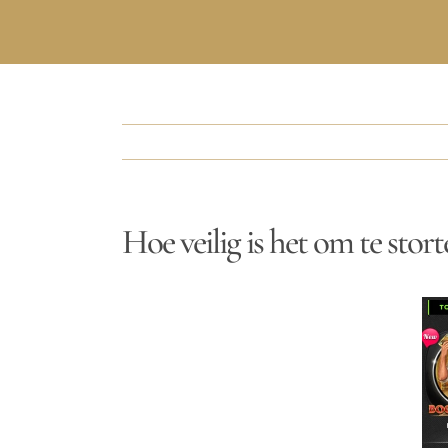
Hoe veilig is het om te stor