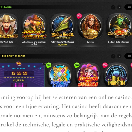
erming voorop bij het selecteren van een online casino
s voor een fijne ervaring. Het casino heeft daarom een
onale normen en, minstens zo belangrijk, aan de regel
artikel de technische, legale en praktische veiligheid