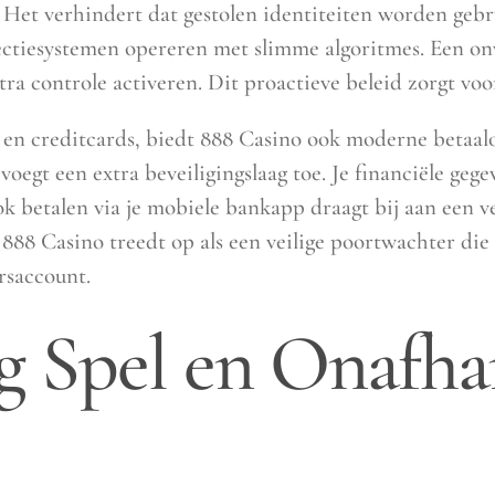
 Het verhindert dat gestolen identiteiten worden geb
ctiesystemen opereren met slimme algoritmes. Een onv
ra controle activeren. Dit proactieve beleid zorgt voo
n creditcards, biedt 888 Casino ook moderne betaalo
voegt een extra beveiligingslaag toe. Je financiële geg
k betalen via je mobiele bankapp draagt bij aan een v
. 888 Casino treedt op als een veilige poortwachter di
rsaccount.
g Spel en Onafha