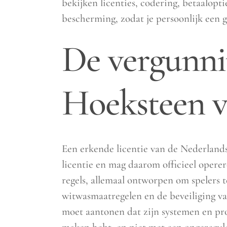
bekijken licenties, codering, betaalopti
bescherming, zodat je persoonlijk een 
De vergunni
Hoeksteen v
Een erkende licentie van de Nederlandse
licentie en mag daarom officieel opere
regels, allemaal ontworpen om spelers t
witwasmaatregelen en de beveiliging v
moet aantonen dat zijn systemen en pro