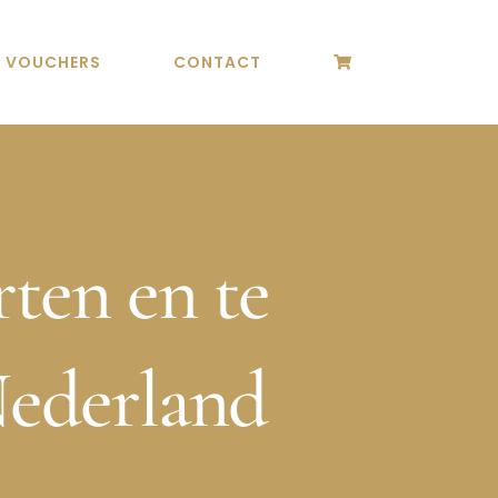
T VOUCHERS
CONTACT
rten en te
Nederland