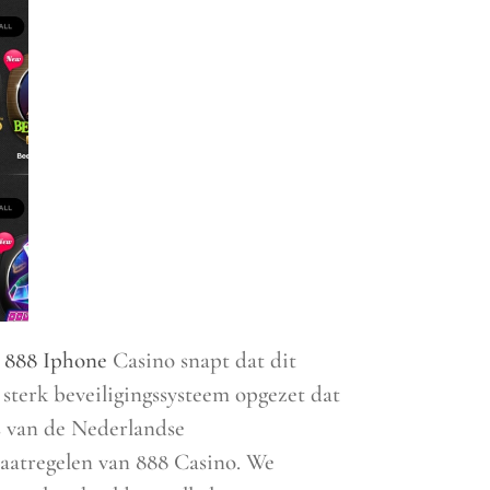
.
888 Iphone
Casino snapt dat dit
 sterk beveiligingssysteem opgezet dat
s van de Nederlandse
smaatregelen van 888 Casino. We