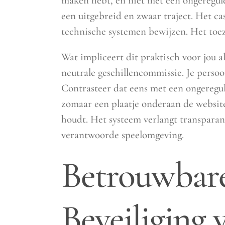
maken hebt, en niet met een ongeregule
een uitgebreid en zwaar traject. Het ca
technische systemen bewijzen. Het toez
Wat impliceert dit praktisch voor jou a
neutrale geschillencommissie. Je perso
Contrasteer dat eens met een ongeregul
zomaar een plaatje onderaan de website
houdt. Het systeem verlangt transparanti
verantwoorde speelomgeving.
Betrouwbar
Beveiliging 