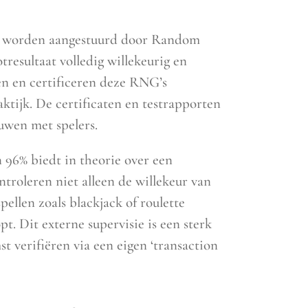
sino worden aangestuurd door Random
resultaat volledig willekeurig en
n en certificeren deze RNG’s
ktijk. De certificaten en testrapporten
ouwen met spelers.
 96% biedt in theorie over een
ntroleren niet alleen de willekeur van
llen zoals blackjack of roulette
t. Dit externe supervisie is een sterk
t verifiëren via een eigen ‘transaction