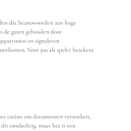
oden die beantwoorden aan hoge
 in de gaten gehouden door
gspatronen en signaleren
voorkomen. Voor jou als speler betekent
 het casino om documenten verzoeken,
dit omslachtig, maar het is een