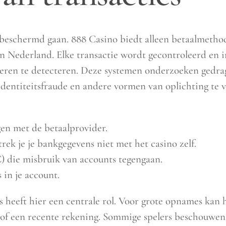
 beschermd gaan. 888 Casino biedt alleen betaalmeth
 in Nederland. Elke transactie wordt gecontroleerd en
eren te detecteren. Deze systemen onderzoeken gedra
 identiteitsfraude en andere vormen van oplichting te 
gen met de betaalprovider.
rek je je bankgegevens niet met het casino zelf.
C) die misbruik van accounts tegengaan.
 in je account.
heeft hier een centrale rol. Voor grote opnames kan
s of een recente rekening. Sommige spelers beschouwen 