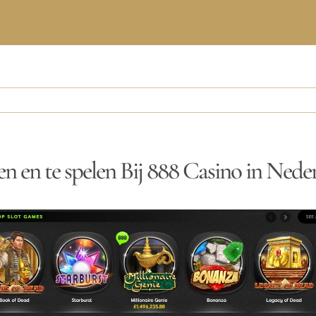
ten en te spelen Bij 888 Casino in Nede