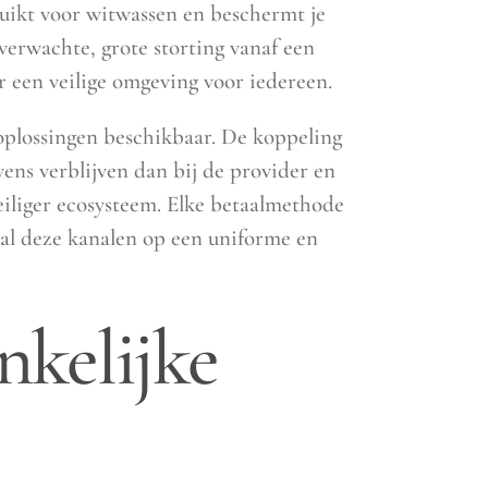
ruikt voor witwassen en beschermt je
erwachte, grote storting vanaf een
r een veilige omgeving voor iedereen.
plossingen beschikbaar. De koppeling
evens verblijven dan bij de provider en
eiliger ecosysteem. Elke betaalmethode
e al deze kanalen op een uniforme en
nkelijke