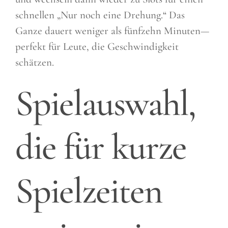
schnellen „Nur noch eine Drehung.“ Das
Ganze dauert weniger als fünfzehn Minuten—
perfekt für Leute, die Geschwindigkeit
schätzen.
Spielauswahl,
die für kurze
Spielzeiten