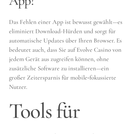
App?
Das Fehlen einer App ist bewusst gewählt—es
eliminiert Download-Hürden und sorgt für
automatische Updates über Ihren Browser. Es
bedeutet auch, dass Sie auf Evolve Casino von
jedem Gerät aus zugreifen können, ohne
zusätzliche Software zu installieren—ein
großer Zeitersparnis für mobile‑fokussierte
Nutzer.
Tools für