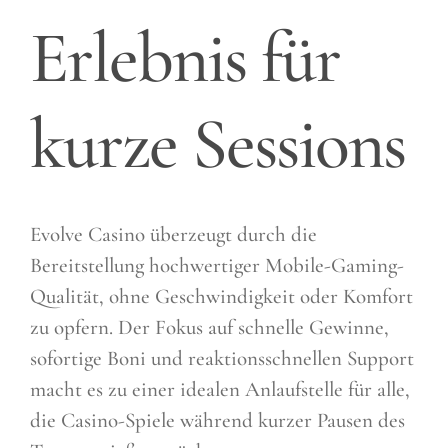
Erlebnis für
kurze Sessions
Evolve Casino überzeugt durch die
Bereitstellung hochwertiger Mobile-Gaming-
Qualität, ohne Geschwindigkeit oder Komfort
zu opfern. Der Fokus auf schnelle Gewinne,
sofortige Boni und reaktionsschnellen Support
macht es zu einer idealen Anlaufstelle für alle,
die Casino-Spiele während kurzer Pausen des