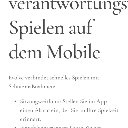
verantwortungs
Spielen auf
dem Mobile
Evolve verbindet schnelles Spielen mit
Schutzmaßnahmen:
Sitzungszeitlimit: Stellen Sie im App
einen Alarm ein, der Sie an Ihre Spielzeit
erinnert.
Einzahlungsgrenzen: Legen Sie ein