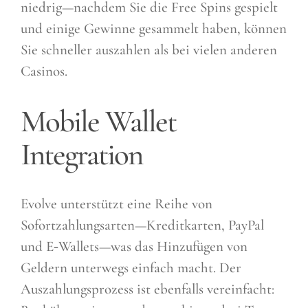
niedrig—nachdem Sie die Free Spins gespielt
und einige Gewinne gesammelt haben, können
Sie schneller auszahlen als bei vielen anderen
Casinos.
Mobile Wallet
Integration
Evolve unterstützt eine Reihe von
Sofortzahlungsarten—Kreditkarten, PayPal
und E‑Wallets—was das Hinzufügen von
Geldern unterwegs einfach macht. Der
Auszahlungsprozess ist ebenfalls vereinfacht: