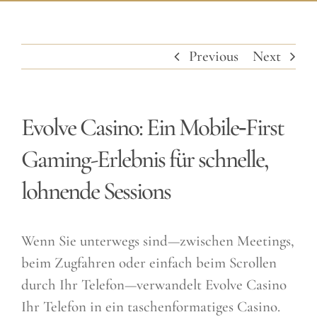
Previous
Next
Evolve Casino: Ein Mobile‑First
Gaming-Erlebnis für schnelle,
lohnende Sessions
Wenn Sie unterwegs sind—zwischen Meetings,
beim Zugfahren oder einfach beim Scrollen
durch Ihr Telefon—verwandelt Evolve Casino
Ihr Telefon in ein taschenformatiges Casino.