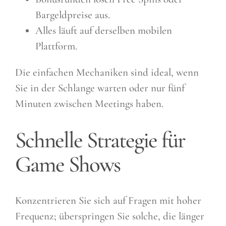
Bargeldpreise aus.
Alles läuft auf derselben mobilen
Plattform.
Die einfachen Mechaniken sind ideal, wenn
Sie in der Schlange warten oder nur fünf
Minuten zwischen Meetings haben.
Schnelle Strategie für
Game Shows
Konzentrieren Sie sich auf Fragen mit hoher
Frequenz; überspringen Sie solche, die länger