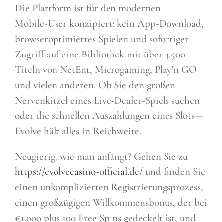
Die Plattform ist für den modernen
Mobile‑User konzipiert: kein App-Download,
browseroptimiertes Spielen und sofortiger
Zugriff auf eine Bibliothek mit über 3.500
Titeln von NetEnt, Microgaming, Play’n GO
und vielen anderen. Ob Sie den großen
Nervenkitzel eines Live-Dealer-Spiels suchen
oder die schnellen Auszahlungen eines Slots—
Evolve hält alles in Reichweite.
Neugierig, wie man anfängt? Gehen Sie zu
https://evolvecasino-official.de/
und finden Sie
einen unkomplizierten Registrierungsprozess,
einen großzügigen Willkommensbonus, der bei
€1.000 plus 100 Free Spins gedeckelt ist, und