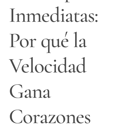
Inmediatas:
Por qué la
Velocidad
Gana
Corazones