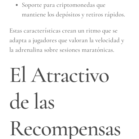
Soporte para criptomonedas que
mantiene los depósitos y retiros rápidos.
Estas características crean un ritmo que se
adapta a jugadores que valoran la velocidad y
la adrenalina sobre sesiones maratónicas.
El Atractivo
de las
Recompensas