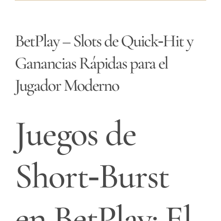
BetPlay – Slots de Quick‑Hit y
Ganancias Rápidas para el
Jugador Moderno
Juegos de
Short‑Burst
en BetPlay: El