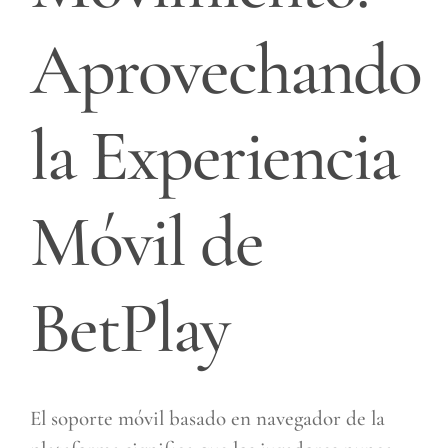
Aprovechando
la Experiencia
Móvil de
BetPlay
El soporte móvil basado en navegador de la