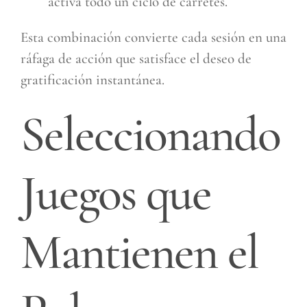
activa todo un ciclo de carretes.
Esta combinación convierte cada sesión en una
ráfaga de acción que satisface el deseo de
gratificación instantánea.
Seleccionando
Juegos que
Mantienen el