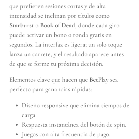
que prefieren sesiones cortas y de alta
intensidad se inclinan por títulos como
Starburst
o
Book of Dead
, donde cada giro
puede activar un bono o ronda gratis en
segundos. La interfaz es ligera; un solo toque
lanza un carrete, y el resultado aparece antes
de que se forme tu próxima decisión.
Elementos clave que hacen que
BetPlay
sea
perfecto para ganancias rápidas:
Diseño responsive que elimina tiempos de
carga.
Respuesta instantánea del botón de spin.
Juegos con alta frecuencia de pago.