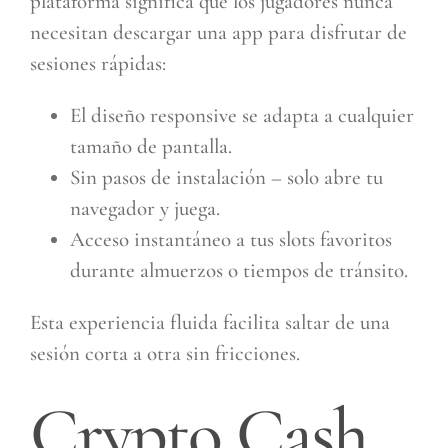
plataforma significa que los jugadores nunca
necesitan descargar una app para disfrutar de
sesiones rápidas:
El diseño responsive se adapta a cualquier
tamaño de pantalla.
Sin pasos de instalación – solo abre tu
navegador y juega.
Acceso instantáneo a tus slots favoritos
durante almuerzos o tiempos de tránsito.
Esta experiencia fluida facilita saltar de una
sesión corta a otra sin fricciones.
Crypto Cash