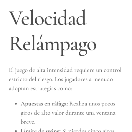
Velocidad
Relámpago
El juego de alta intensidad requiere un control
estricto del riesgo. Los jugadores a menudo
adoptan estrategias como:
Apuestas en ráfaga:
Realiza unos pocos
giros de alto valor durante una ventana
breve.
Límite de swing:
Si pierdes cinco giros