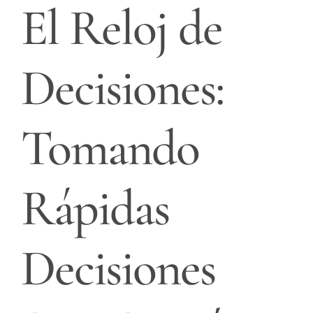
El Reloj de
Decisiones:
Tomando
Rápidas
Decisiones