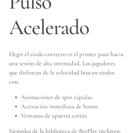
Pulso
Acelerado
Elegir el título correcto es el primer paso hacia
una sesión de alta intensidad. Los jugadores
que disfrutan de la velocidad buscan títulos
con:
Animaciones de spin rápidas.
Activación inmediata de bonos.
Ventanas de apuesta cortas.
Ejemplos de la biblioteca de BetPlay incluyen: