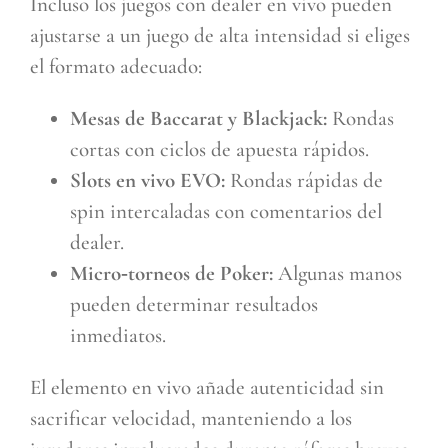
Incluso los juegos con dealer en vivo pueden
ajustarse a un juego de alta intensidad si eliges
el formato adecuado:
Mesas de Baccarat y Blackjack:
Rondas
cortas con ciclos de apuesta rápidos.
Slots en vivo EVO:
Rondas rápidas de
spin intercaladas con comentarios del
dealer.
Micro‑torneos de Poker:
Algunas manos
pueden determinar resultados
inmediatos.
El elemento en vivo añade autenticidad sin
sacrificar velocidad, manteniendo a los