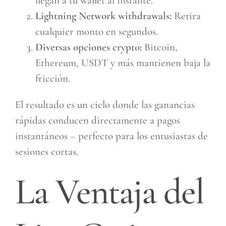
llegan a tu wallet al instante.
Lightning Network withdrawals:
Retira
cualquier monto en segundos.
Diversas opciones crypto:
Bitcoin,
Ethereum, USDT y más mantienen baja la
fricción.
El resultado es un ciclo donde las ganancias
rápidas conducen directamente a pagos
instantáneos – perfecto para los entusiastas de
sesiones cortas.
La Ventaja del