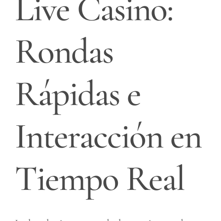
Live Casino:
Rondas
Rápidas e
Interacción en
Tiempo Real